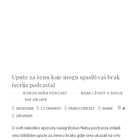
Upute za ženu koje mogu spasiti vaš brak
(serija podcasta)
BOKUN NEBA PODCAST
BRAK I ŽIVOT U DVOJE
SVE OBJAVE
24/02/2024
1 COMMENT
FRANO OŽBOLT
SHARE
4
209 VIEWS
U ovih nekoliko epizoda našeg Bokun Neba podcasta iznijeli
smo biblijske upute za žene u braku gdje smo ukazali na vrlo