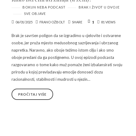
BOKUN NEBA PODCAST
BRAK I ŽIVOT U DVOJE
SVE OBJAVE
06/01/2025
FRANO OŽBOLT
SHARE
1
81 VIEWS
Brak je savršen poligon da se izgradimo u cjelovite i ostvarene
osobe, jer pruža mjesto međusobnog sazrijevanja i ubrzanog
napretka. Naravno, ako oboje težimo istom cilju i ako smo
oboje predani da ga postignemo. U ovoj epizodi podcasta
razgovaramo o tome kako muž pomaže ženi izbalansirati svoju
prirodu u kojoj prevladavaju emocije donoseći dozu
racionalnosti, stabilnosti i mudrosti u njezin…
PROČITAJ VIŠE