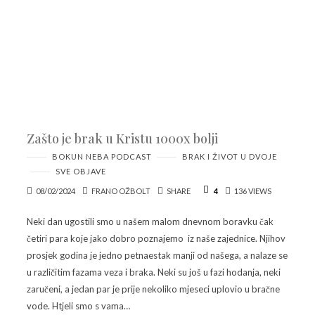
Zašto je brak u Kristu 1000x bolji
BOKUN NEBA PODCAST
BRAK I ŽIVOT U DVOJE
SVE OBJAVE
08/02/2024
FRANO OŽBOLT
SHARE
4
136 VIEWS
Neki dan ugostili smo u našem malom dnevnom boravku čak
četiri para koje jako dobro poznajemo iz naše zajednice. Njihov
prosjek godina je jedno petnaestak manji od našega, a nalaze se
u različitim fazama veza i braka. Neki su još u fazi hodanja, neki
zaručeni, a jedan par je prije nekoliko mjeseci uplovio u bračne
vode. Htjeli smo s vama…