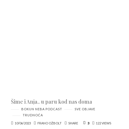
Šime i Anja.. u paru kod nas doma
BOKUN NEBA PODCAST
SVE OBJAVE
TRUDNOĆA
10/06/2023
FRANO OŽBOLT
SHARE
3
122 VIEWS