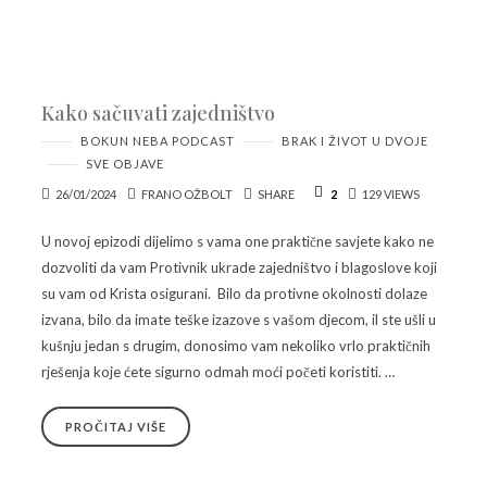
Kako sačuvati zajedništvo
BOKUN NEBA PODCAST
BRAK I ŽIVOT U DVOJE
SVE OBJAVE
26/01/2024
FRANO OŽBOLT
SHARE
2
129 VIEWS
U novoj epizodi dijelimo s vama one praktične savjete kako ne
dozvoliti da vam Protivnik ukrade zajedništvo i blagoslove koji
su vam od Krista osigurani. Bilo da protivne okolnosti dolaze
izvana, bilo da imate teške izazove s vašom djecom, il ste ušli u
kušnju jedan s drugim, donosimo vam nekoliko vrlo praktičnih
rješenja koje ćete sigurno odmah moći početi koristiti. …
PROČITAJ VIŠE