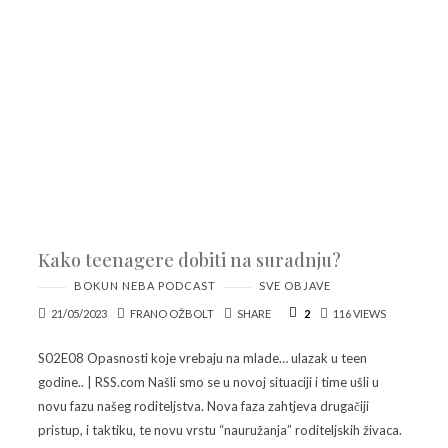
Kako teenagere dobiti na suradnju?
BOKUN NEBA PODCAST
SVE OBJAVE
21/05/2023
FRANO OŽBOLT
SHARE
2
116 VIEWS
S02E08 Opasnosti koje vrebaju na mlade… ulazak u teen
godine.. | RSS.com Našli smo se u novoj situaciji i time ušli u
novu fazu našeg roditeljstva. Nova faza zahtjeva drugačiji
pristup, i taktiku, te novu vrstu “nauružanja” roditeljskih živaca.