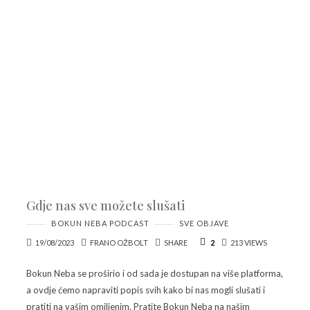
Gdje nas sve možete slušati
BOKUN NEBA PODCAST
SVE OBJAVE
19/08/2023
FRANO OŽBOLT
SHARE
2
213 VIEWS
Bokun Neba se proširio i od sada je dostupan na više platforma,
a ovdje ćemo napraviti popis svih kako bi nas mogli slušati i
pratiti na vašim omiljenim. Pratite Bokun Neba na našim