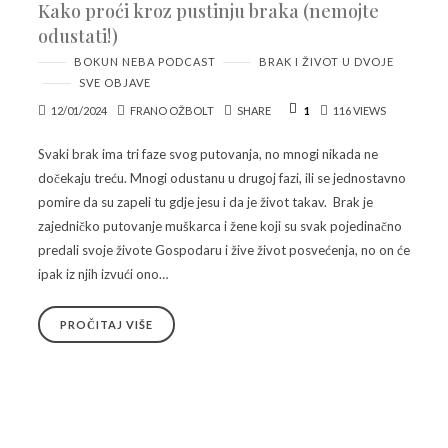
Kako proći kroz pustinju braka (nemojte
odustati!)
BOKUN NEBA PODCAST
BRAK I ŽIVOT U DVOJE
SVE OBJAVE
12/01/2024
FRANO OŽBOLT
SHARE
1
116 VIEWS
Svaki brak ima tri faze svog putovanja, no mnogi nikada ne
dočekaju treću. Mnogi odustanu u drugoj fazi, ili se jednostavno
pomire da su zapeli tu gdje jesu i da je život takav. Brak je
zajedničko putovanje muškarca i žene koji su svak pojedinačno
predali svoje živote Gospodaru i žive život posvećenja, no on će
ipak iz njih izvući ono…
PROČITAJ VIŠE