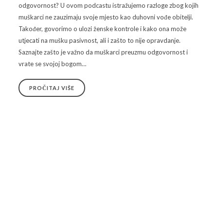
odgovornost? U ovom podcastu istražujemo razloge zbog kojih
muškarci ne zauzimaju svoje mjesto kao duhovni vođe obitelji.
Također, govorimo o ulozi ženske kontrole i kako ona može
utjecati na mušku pasivnost, ali i zašto to nije opravdanje.
Saznajte zašto je važno da muškarci preuzmu odgovornost i
vrate se svojoj bogom…
PROČITAJ VIŠE