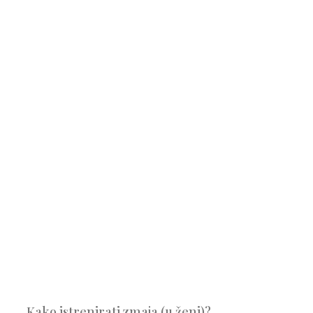
Kako istrenirati zmaja (u ženi)?