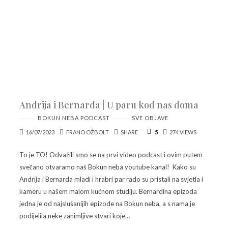
Andrija i Bernarda | U paru kod nas doma
BOKUN NEBA PODCAST
SVE OBJAVE
16/07/2023
FRANO OŽBOLT
SHARE
5
274 VIEWS
To je TO! Odvažili smo se na prvi video podcast i ovim putem
svečano otvaramo naš Bokun neba youtube kanal! Kako su
Andrija i Bernarda mladi i hrabri par rado su pristali na svjetla i
kameru u našem malom kućnom studiju. Bernardina epizoda
jedna je od najslušanijih epizode na Bokun neba, a s nama je
podijelila neke zanimljive stvari koje…