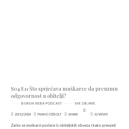
S04 E11 Što sprječava muškarce da preuzmu
odgovornost u obitelji?
BOKUN NEBA PODCAST
SVE OBJAVE
20/12/2024
FRANO OŽBOLT
SHARE
32 VIEWS
Zašto se muškarci povlače iz obiteljskih obveza i kako preuzeti