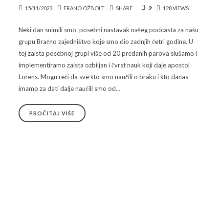
15/11/2023
FRANO OŽBOLT
SHARE
2
128 VIEWS
Neki dan snimili smo posebni nastavak našeg podcasta za našu
grupu Bračno zajedništvo koje smo dio zadnjih četri godine. U
toj zaista posebnoj grupi više od 20 predanih parova slušamo i
implementiramo zaista ozbiljan i čvrst nauk koji daje apostol
Lorens. Mogu reći da sve što smo naučili o braku i što danas
imamo za dati dalje naučili smo od…
PROČITAJ VIŠE