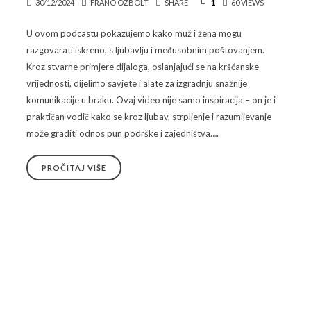
30/12/2024
FRANO OŽBOLT
SHARE
1
60 VIEWS
U ovom podcastu pokazujemo kako muž i žena mogu
razgovarati iskreno, s ljubavlju i međusobnim poštovanjem.
Kroz stvarne primjere dijaloga, oslanjajući se na kršćanske
vrijednosti, dijelimo savjete i alate za izgradnju snažnije
komunikacije u braku. Ovaj video nije samo inspiracija – on je i
praktičan vodič kako se kroz ljubav, strpljenje i razumijevanje
može graditi odnos pun podrške i zajedništva….
PROČITAJ VIŠE