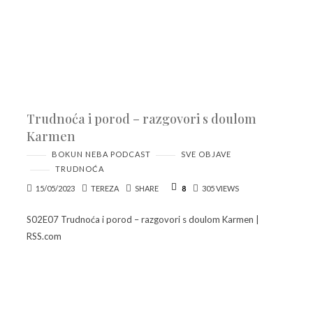
Trudnoća i porod – razgovori s doulom
Karmen
BOKUN NEBA PODCAST
SVE OBJAVE
TRUDNOĆA
15/05/2023
TEREZA
SHARE
8
305 VIEWS
S02E07 Trudnoća i porod – razgovori s doulom Karmen |
RSS.com