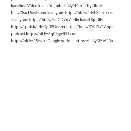
kanalima Video kanali Youtube bit.ly/44mTTKgTiktok
bit.ly/3soT5avFrano Instagram https://bit.ly/44vFXhmTereza
Instagram https://bit.ly/3suGD96 Audio kanali Spotify
https://spoti.fi/44nGp0PDeezer https://bit.ly/3YPZt71Apple
podcast https://bit.ly/3qCIngeRSS.com
https://bit.ly/45IyexaGoogle podcast https://bit.ly/3KVl20a