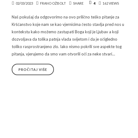
02/03/2023
FRANO OŽBOLT
SHARE
4
162 VIEWS
Naš pokušaj da odgovorimo na ovo prilično teško pitanje za
Kršćanstvo koje nam se kao vjernicima često stavlja pred nos u
kontekstu kako možemo zastupati Boga koji je Ljubav a koji
dozvoljava da tolika patnja vlada svijetom i da je očigledno
toliko rasprostranjeno zlo. Iako nismo pokrili sve aspekte tog
pitanja, vjerujemo da smo vam otvorili oči za neke stvari…
PROČITAJ VIŠE