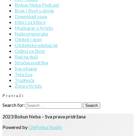
Bokun Neba Podcast
Brak i život u dvoje
Download zona
Klinci za klince
Muškarac u Kristu
Naše preporuke
Obitelj i dom
Obiteljske edukacije
Odgoj za život
Rad na duši
Stručna podrška
Sve objave
Teta Eza
Trudnoća
Žena u Kristu
Pretraži
Search for:
2023 Bokun Neba – Sva prava pridržana
Powered by
GleFotka Studio