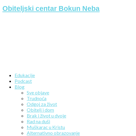
Obiteljski centar Bokun Neba
Edukacije
Podcast
Blog
Sve objave
Trudnoća
Odgoj za život
Obitelj i dom
Brak i život u dvoje
Rad na duši
Muškarac u Kristu
Alternativno obrazovanje