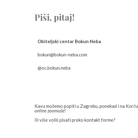
Piši, pitaj!
Obiteljski centar Bokun Neba
bokun@bokun-neba.com
@oc.bokun.neba
Kavu možemo popiti u Zagrebu, ponekad i na Korčul
online zoomuše
!
Ili više voliš pisati preko kontakt forme?