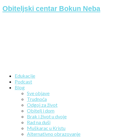
Obiteljski centar Bokun Neba
Edukacije
Podcast
Blog
Sve objave
Trudnoća
Odgoj za život
Obitelj i dom
Brak i život u dvoje
Rad na duši
Muškarac u Kristu
Alternativno obrazovanje