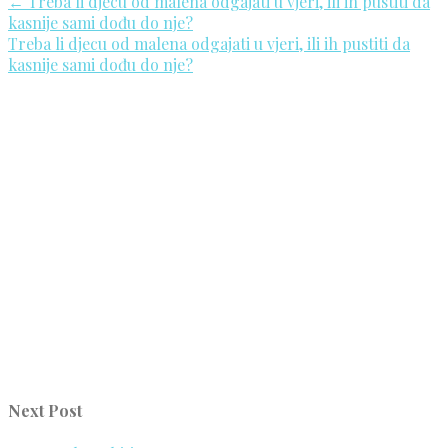
←
Treba li djecu od malena odgajati u vjeri, ili ih pustiti da
kasnije sami dođu do nje?
Treba li djecu od malena odgajati u vjeri, ili ih pustiti da
kasnije sami dođu do nje?
Next Post