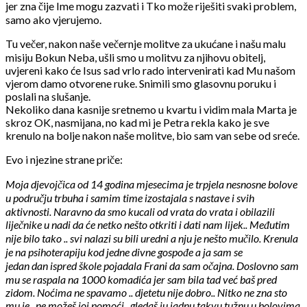
jer zna čije Ime mogu zazvati i Tko može riješiti svaki problem,
samo ako vjerujemo.
Tu večer, nakon naše večernje molitve za ukućane i našu malu
misiju Bokun Neba, ušli smo u molitvu za njihovu obitelj,
uvjereni kako će Isus sad vrlo rado intervenirati kad Mu našom
vjerom damo otvorene ruke. Snimili smo glasovnu poruku i
poslali na slušanje.
Nekoliko dana kasnije sretnemo u kvartu i vidim mala Marta je
skroz OK, nasmijana, no kad mi je Petra rekla kako je sve
krenulo na bolje nakon naše molitve, bio sam van sebe od sreće.
Evo i njezine strane priče:
Moja djevojčica od 14 godina mjesecima je trpjela nesnosne bolove
u području trbuha i samim time izostajala s nastave i svih
aktivnosti. Naravno da smo kucali od vrata do vrata i obilazili
liječnike u nadi da će netko nešto otkriti i dati nam lijek.. Međutim
nije bilo tako .. svi nalazi su bili uredni a nju je nešto mučilo. Krenula
je na psihoterapiju kod jedne divne gospođe a ja sam se
jedan dan ispred škole pojadala Frani da sam očajna. Doslovno sam
mu se raspala na 1000 komadića jer sam bila tad već baš pred
zidom. Noćima ne spavamo .. djetetu nije dobro.. Nitko ne zna sto
mu je ..ne možeš joj pomoći.. gledaš ju jadnu takvu tužnu u bolovima