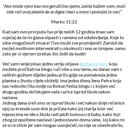
“
Ako imate vjere kao ovo gorušičino sjeme, zaista kažem vam, moći
ćete reći ovoj planini da se digne i baci u more i poslušat će vas!”
Marko 11:22
Kad sam ovo prvi puta čuo prije nekih 12 godina imao sam
osjećaj da će mi glava otpasti s ramena od oduševljenja. Koje to
silne mogućnosti otvara! Ovo može sve promijeniti! Zamisli da
možeš molitvom intervenirati u okolnosti i one se izmjene, samo
zato jer si vjerom izrekao što želiš da bude!
Već sam ranije pisao jednu seriju objava
Borba za vjeru
koju
možete pročitati na blogu i ući više u ovu temu, no danas vam s
velikim guštom dijelim jednu priču gdje se pomaknula jedna
planina u životu cijele obitelji. Ima jedna divna žena Petra koja
nas redovito čita ovdje na Bokun Neba blogu i s kojom već
drugu godinu dočekujem naše curice ispred škole nakon
nastave.
Jednog dana sreli smo se ispred škole i već nakon dvije rečenice
njoj su krenule suze dok je pričala kako joj starija kćer već
mjesecima ne ide u školu radi jakih bolova u trbuhu, kako trpi
zbog propuštene nastave i jednostavno doma vene. Joj kako mi
se srce stislo jer sam mogao suosjećati, no nije se obeshrabrilo,