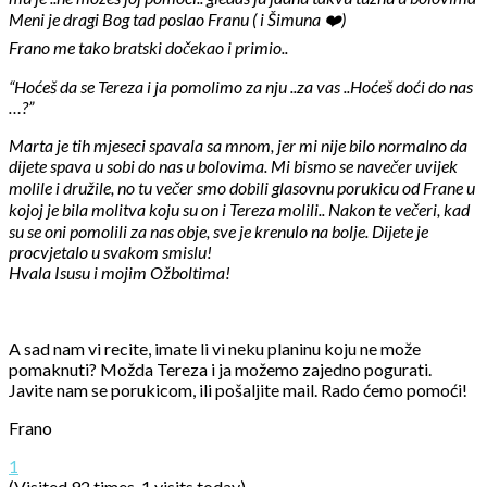
Meni je dragi Bog tad poslao Franu ( i Šimuna ❤️)
Frano me tako bratski dočekao i primio..
“Hoćeš da se Tereza i ja pomolimo za nju ..za vas ..Hoćeš doći do nas
…?”
Marta je tih mjeseci spavala sa mnom, jer mi nije bilo normalno da
dijete spava u sobi do nas u bolovima. Mi bismo se navečer uvijek
molile i družile, no tu večer smo dobili glasovnu porukicu od Frane u
kojoj je bila molitva koju su on i Tereza molili.. Nakon te večeri, kad
su se oni pomolili za nas obje, sve je krenulo na bolje. Dijete je
procvjetalo u svakom smislu!
Hvala Isusu i mojim Ožboltima!
A sad nam vi recite, imate li vi neku planinu koju ne može
pomaknuti? Možda Tereza i ja možemo zajedno pogurati.
Javite nam se porukicom, ili pošaljite mail. Rado ćemo pomoći!
Frano
1
(Visited 92 times, 1 visits today)