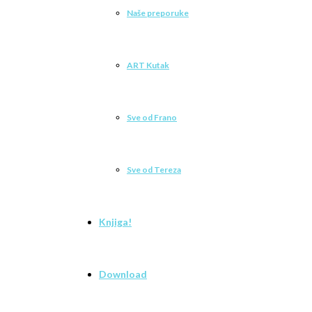
Naše preporuke
ART Kutak
Sve od Frano
Sve od Tereza
Knjiga!
Download