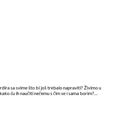
ira sa svime što bi još trebalo napraviti? Živimo u
 kako ću ih naučiti nečemu s čim se i sama borim?…