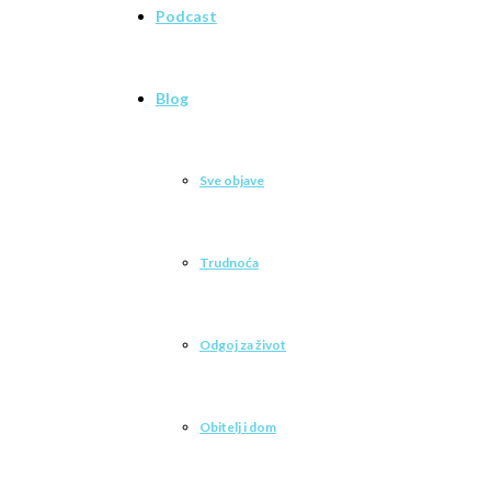
Podcast
Blog
Sve objave
Trudnoća
Odgoj za život
Obitelj i dom