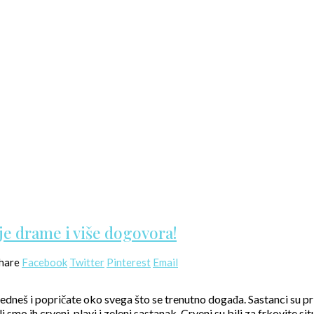
je drame i više dogovora!
hare
Facebook
Twitter
Pinterest
Email
sjedneš i popričate oko svega što se trenutno događa. Sastanci su p
i smo ih crveni, plavi i zeleni sastanak. Crveni su bili za frkovite sit