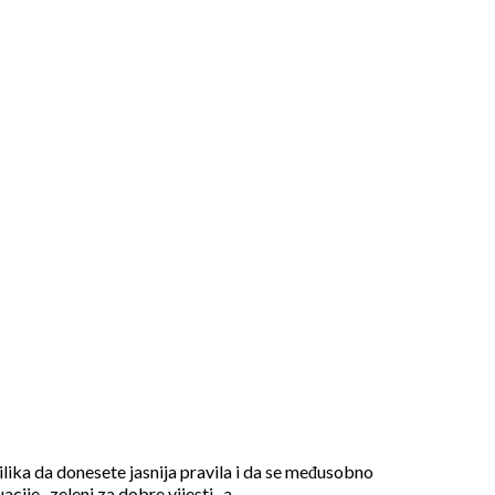
rilika da donesete jasnija pravila i da se međusobno
uacije , zeleni za dobre vijesti , a…