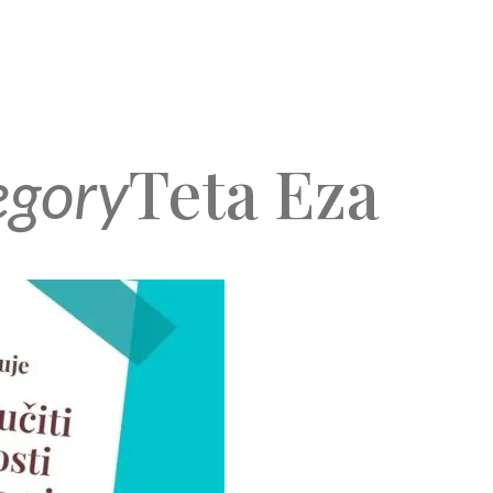
Teta Eza
egory