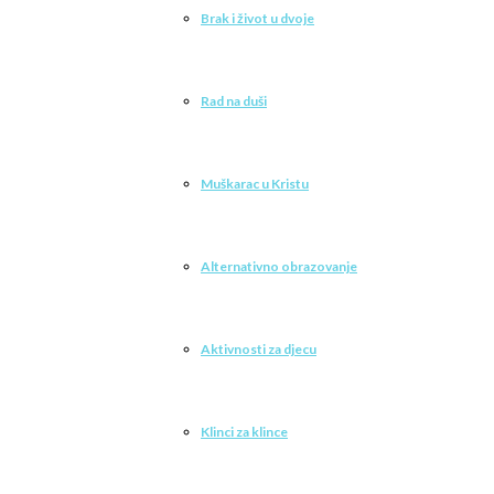
Brak i život u dvoje
Rad na duši
Muškarac u Kristu
Alternativno obrazovanje
Aktivnosti za djecu
Klinci za klince