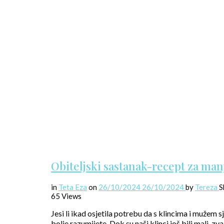
Obiteljski sastanak-recept za man
in
Teta Eza
on
26/10/2024
26/10/2024
by
Tereza
S
65 Views
Jesi li ikad osjetila potrebu da s klincima i mužem 
bolje razumijete. Dok su naši klinci još bili mali, zval