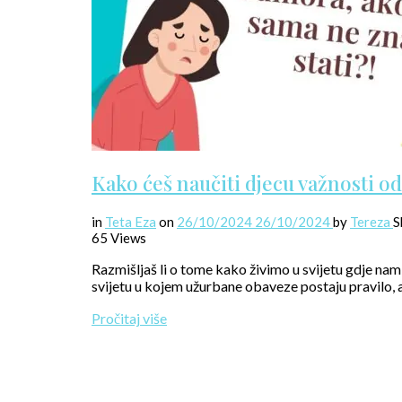
Kako ćeš naučiti djecu važnosti od
in
Teta Eza
on
26/10/2024
26/10/2024
by
Tereza
S
65 Views
Razmišljaš li o tome kako živimo u svijetu gdje na
svijetu u kojem užurbane obaveze postaju pravilo, a
Pročitaj više