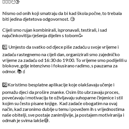
🤦🏼‍♀️😶‍🌫️
Nismo od onih koji smatraju da bi kad škola počne, to trebala
biti jedina djetetova odgovornost. 🧐
Cijeli smo rujan kombinirali, ispronavali, testirali, i sad
najučinkovitija rješenja dijelim s tobom🥳
1️⃣ Umjesto da svatko od djece piše zadaću u svoje vrijeme i
zadaću rastegnemo na cijeli dan, organizirali smo zajedničko
vrijeme za zadaću od 16:30 do 19:00. To vrijeme smo podijelili u
blokove, gdje intenzivno i fokusirano radimo, s pauzama za
odmor. 📚🧃
2️⃣Koristimo besplatne aplikacije koje olakšavaju učenje i
pomažu djeci da prošire znanke. Osim što ubrzavaju proces,
povećavaju i motivaciju te oživljavaju suhoparne činjenice i stil
kojim su često pisane knjige. Kad zadaće obogatim na ovaj
način, kad zaronimo dublje u temu i povežem ih s vrijednostima
naše obitelji, sve postaje zanimljivije, ja postajem motiviranija i
odmah je svima lakše😅.