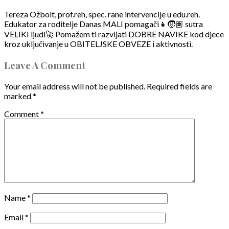
Tereza Ožbolt, prof.reh, spec. rane intervencije u edu.reh.
Edukator za roditelje Danas MALI pomagači👧🧒🏽 sutra
VELIKI ljudi🚀 Pomažem ti razvijati DOBRE NAVIKE kod djece
kroz uključivanje u OBITELJSKE OBVEZE i aktivnosti.
Leave A Comment
Your email address will not be published.
Required fields are
marked
*
Comment
*
Name
*
Email
*