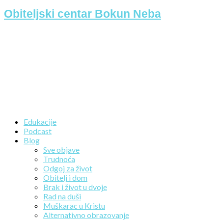
Obiteljski centar Bokun Neba
Edukacije
Podcast
Blog
Sve objave
Trudnoća
Odgoj za život
Obitelj i dom
Brak i život u dvoje
Rad na duši
Muškarac u Kristu
Alternativno obrazovanje