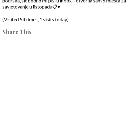
podrška, slobodno mi piši u inbox – otvorila sam 5 mjesta za
savjetovanje u listopadu📋♥️
(Visited 54 times, 1 visits today)
Share This