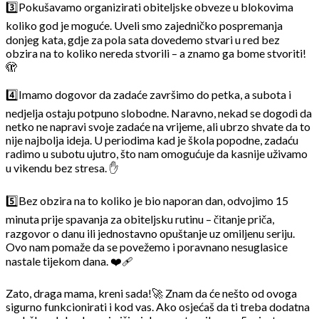
3️⃣Pokušavamo organizirati obiteljske obveze u blokovima
koliko god je moguće. Uveli smo zajedničko pospremanja
donjeg kata, gdje za pola sata dovedemo stvari u red bez
obzira na to koliko nereda stvorili – a znamo ga bome stvoriti!
🫣
4️⃣Imamo dogovor da zadaće završimo do petka, a subota i
nedjelja ostaju potpuno slobodne. Naravno, nekad se dogodi da
netko ne napravi svoje zadaće na vrijeme, ali ubrzo shvate da to
nije najbolja ideja. U periodima kad je škola popodne, zadaću
radimo u subotu ujutro, što nam omogućuje da kasnije uživamo
u vikendu bez stresa. ✋
5️⃣Bez obzira na to koliko je bio naporan dan, odvojimo 15
minuta prije spavanja za obiteljsku rutinu – čitanje priča,
razgovor o danu ili jednostavno opuštanje uz omiljenu seriju.
Ovo nam pomaže da se povežemo i poravnano nesuglasice
nastale tijekom dana. ❤️‍🩹
Zato, draga mama, kreni sada!🚀 Znam da će nešto od ovoga
sigurno funkcionirati i kod vas. Ako osjećaš da ti treba dodatna