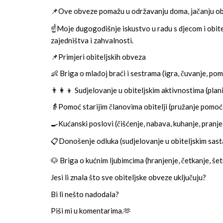
📌Ove obveze pomažu u održavanju doma, jačanju obit
☝️Moje dugogodišnje iskustvo u radu s djecom i obitel
zajedništva i zahvalnosti.
📌Primjeri obiteljskih obveza
👶 Briga o mlađoj braći i sestrama (igra, čuvanje, p
👨‍👩‍👦 Sudjelovanje u obiteljskim aktivnostima (plani
👵Pomoć starijim članovima obitelji (pružanje pomoći
🍳Kućanski poslovi (čišćenje, nabava, kuhanje, pranje
📋Donošenje odluka (sudjelovanje u obiteljskim sast
🐶 Briga o kućnim ljubimcima (hranjenje, četkanje, šet
Jesi li znala što sve obiteljske obveze uključuju?
Bi li nešto nadodala?
Piši mi u komentarima.🫶