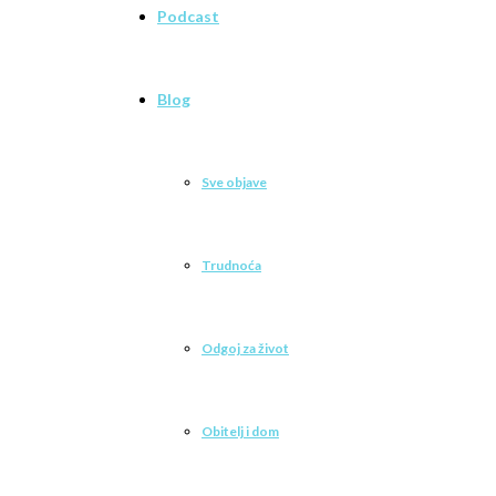
Podcast
Blog
Sve objave
Trudnoća
Odgoj za život
Obitelj i dom