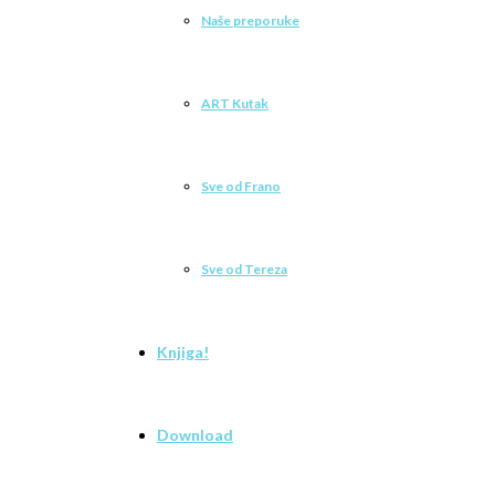
Naše preporuke
ART Kutak
Sve od Frano
Sve od Tereza
Knjiga!
Download