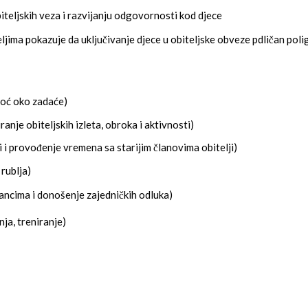
eljskih veza i razvijanju odgovornosti kod djece
jima pokazuje da uključivanje djece u obiteljske obveze pdličan polig
omoć oko zadaće)
ranje obiteljskih izleta, obroka i aktivnosti)
 i provođenje vremena sa starijim članovima obitelji)
 rublja)
ancima i donošenje zajedničkih odluka)
nja, treniranje)