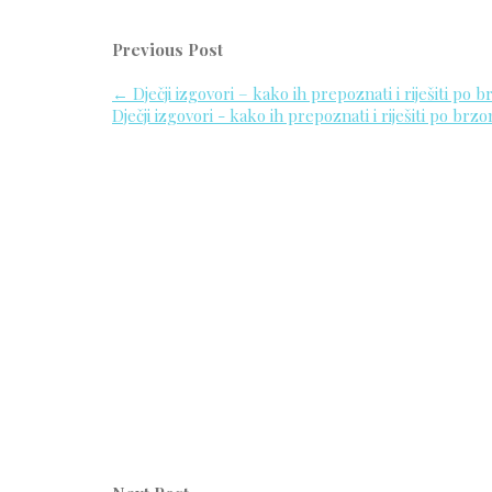
Previous Post
←
Dječji izgovori – kako ih prepoznati i riješiti p
Dječji izgovori - kako ih prepoznati i riješiti po b