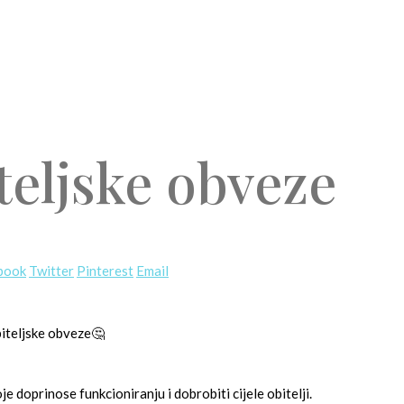
iteljske obveze
book
Twitter
Pinterest
Email
obiteljske obveze🤔
e doprinose funkcioniranju i dobrobiti cijele obitelji.