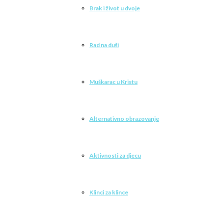
Brak i život u dvoje
Rad na duši
Muškarac u Kristu
Alternativno obrazovanje
Aktivnosti za djecu
Klinci za klince