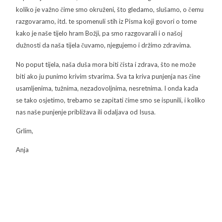
koliko je važno čime smo okruženi, što gledamo, slušamo, o čemu
razgovaramo, itd. te spomenuli stih iz Pisma koji govori o tome
kako je naše tijelo hram Božji, pa smo razgovarali i o našoj
dužnosti da naša tijela čuvamo, njegujemo i držimo zdravima.
No poput tijela, naša duša mora biti čista i zdrava, što ne može
biti ako ju punimo krivim stvarima. Sva ta kriva punjenja nas čine
usamljenima, tužnima, nezadovoljnima, nesretnima. I onda kada
se tako osjetimo, trebamo se zapitati čime smo se ispunili, i koliko
nas naše punjenje približava ili odaljava od Isusa.
Grlim,
Anja