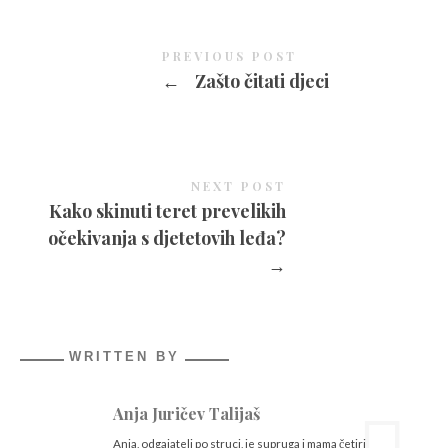
PREVIOUS POST
←
Zašto čitati djeci
NEXT POST
Kako skinuti teret prevelikih
očekivanja s djetetovih leđa?
→
WRITTEN BY
Anja Juričev Talijaš
Anja, odgajatelj po struci, je supruga i mama četiri