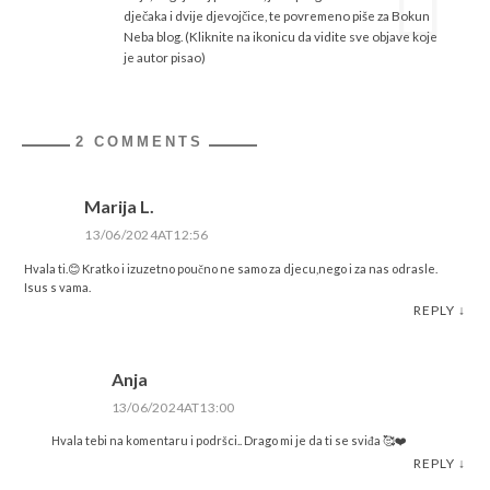
dječaka i dvije djevojčice, te povremeno piše za Bokun
Neba blog. (Kliknite na ikonicu da vidite sve objave koje
je autor pisao)
2 COMMENTS
Marija L.
13/06/2024AT12:56
Hvala ti.😊 Kratko i izuzetno poučno ne samo za djecu,nego i za nas odrasle.
Isus s vama.
REPLY
↓
Anja
13/06/2024AT13:00
Hvala tebi na komentaru i podršci.. Drago mi je da ti se sviđa 🥰❤️
REPLY
↓