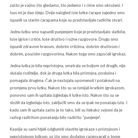
zašto je važno što gledamo, što jedemo i s čime smo okruženi. I
Isus mi je dao ideju. Dvije naizgled iste lutke čarape zajedno smo
ispunili sa starim čarapama koje su predstavljale različite stvari.
Jednu lutku smo napunili punjenjem koje je predstavljalo slatkiše,
loše igrice i crtiće, loše društvo i ružne razgovore. Drugu smo
ispunili zdravom hranom, dobrim crtićima, dobrim društvom i
dobrim, poučnim razgovorima. Nakon toga smo započeli igrokaz.
Jedna lutka je bila nepristojna, smatrala se boljom od drugih, nije
slušala roditelje, dok je druga lutka bila pristojna, poslušna i
pomagala drugima. Čak je nastojala opomenuti i potaknuti na
promjenu prvu lutku. Nakon što su se ismijali kratkim igrokazom,
ponovno sam ih upitala izgledaju li lutke isto. Nakon što su se
složili da izgledaju isto, zaključili smo da se ipak ne ponašaju isto. I
kada sam ih upitala zašto je to tako, bili su itekako svjesni da je
razlog različitom ponašanju bilo različito “punjenje”.
Kasnije su sami htjeli odglumiti vlastite igrokaze s pristojnom i
nepristojnom lutkom, uz što smo dodatno razgovarali o tome