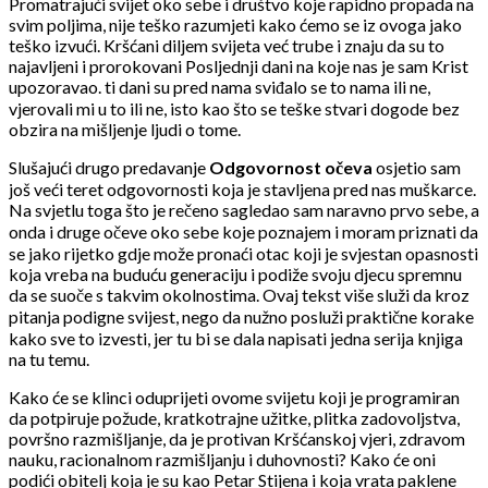
Promatrajući svijet oko sebe i društvo koje rapidno propada na
svim poljima, nije teško razumjeti kako ćemo se iz ovoga jako
teško izvući. Kršćani diljem svijeta već trube i znaju da su to
najavljeni i prorokovani Posljednji dani na koje nas je sam Krist
upozoravao. ti dani su pred nama sviđalo se to nama ili ne,
vjerovali mi u to ili ne, isto kao što se teške stvari dogode bez
obzira na mišljenje ljudi o tome.
Slušajući drugo predavanje
Odgovornost očeva
osjetio sam
još veći teret odgovornosti koja je stavljena pred nas muškarce.
Na svjetlu toga što je rečeno sagledao sam naravno prvo sebe, a
onda i druge očeve oko sebe koje poznajem i moram priznati da
se jako rijetko gdje može pronaći otac koji je svjestan opasnosti
koja vreba na buduću generaciju i podiže svoju djecu spremnu
da se suoče s takvim okolnostima. Ovaj tekst više služi da kroz
pitanja podigne svijest, nego da nužno posluži praktične korake
kako sve to izvesti, jer tu bi se dala napisati jedna serija knjiga
na tu temu.
Kako će se klinci oduprijeti ovome svijetu koji je programiran
da potpiruje požude, kratkotrajne užitke, plitka zadovoljstva,
površno razmišljanje, da je protivan Kršćanskoj vjeri, zdravom
nauku, racionalnom razmišljanju i duhovnosti? Kako će oni
podići obitelj koja je su kao Petar Stijena i koja vrata paklene