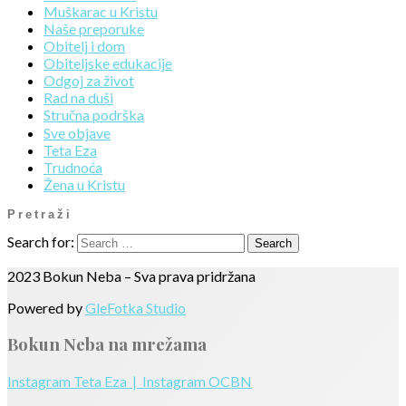
Muškarac u Kristu
Naše preporuke
Obitelj i dom
Obiteljske edukacije
Odgoj za život
Rad na duši
Stručna podrška
Sve objave
Teta Eza
Trudnoća
Žena u Kristu
Pretraži
Search for:
2023 Bokun Neba – Sva prava pridržana
Powered by
GleFotka Studio
Bokun Neba na mrežama
Instagram Teta Eza |
Instagram OCBN