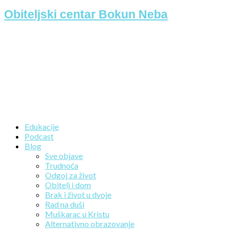
Obiteljski centar Bokun Neba
Edukacije
Podcast
Blog
Sve objave
Trudnoća
Odgoj za život
Obitelj i dom
Brak i život u dvoje
Rad na duši
Muškarac u Kristu
Alternativno obrazovanje