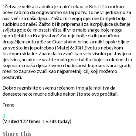
“Žetva je velika i radnika je malo” rekao je Krist i što mi kao
očevi radimo da odgovorimo na taj poziv. To ne vrijedi samo za
nas, već i za našu djecu. Zašto mi svojoj djeci ne bi htjeli bolju
sudbinu od naše? Zašto bi ih pripremali za iscrpljujuće služenje
svijetu gdje će im ostati ništa ili vrlo malo snage koje mogu
upotrijebiti za Kraljevstvo? Zar nije bolje da ih podučimo
drugačijem putu gdje se Otac stalno brine za njih i opskrbljuje
za sve što im je potrebno (Matej 6:33) i životu u nebeskom
bračnom skladu? Znam da to zvuči kao vrlo visoko postavljena
ljestvica, no ako se vratite malo gore i vidite koje su okolnosti u
kojima mi i naša djeca živimo i budućnost koja se stvara i gradi,
meni to zapravo zvuči kao najpametniji cilj koji možemo
postaviti.
Dobro razmislite o svemu rečenom i moja je molitva da
donesete neke mudre odluke nakon što ste ovo pročitali.
Frano
4
(Visited 122 times, 1 visits today)
Share This