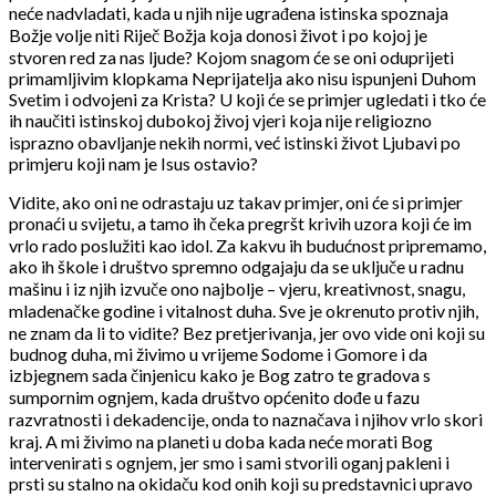
neće nadvladati, kada u njih nije ugrađena istinska spoznaja
Božje volje niti Riječ Božja koja donosi život i po kojoj je
stvoren red za nas ljude? Kojom snagom će se oni oduprijeti
primamljivim klopkama Neprijatelja ako nisu ispunjeni Duhom
Svetim i odvojeni za Krista? U koji će se primjer ugledati i tko će
ih naučiti istinskoj dubokoj živoj vjeri koja nije religiozno
isprazno obavljanje nekih normi, već istinski život Ljubavi po
primjeru koji nam je Isus ostavio?
Vidite, ako oni ne odrastaju uz takav primjer, oni će si primjer
pronaći u svijetu, a tamo ih čeka pregršt krivih uzora koji će im
vrlo rado poslužiti kao idol. Za kakvu ih budućnost pripremamo,
ako ih škole i društvo spremno odgajaju da se uključe u radnu
mašinu i iz njih izvuče ono najbolje – vjeru, kreativnost, snagu,
mladenačke godine i vitalnost duha. Sve je okrenuto protiv njih,
ne znam da li to vidite? Bez pretjerivanja, jer ovo vide oni koji su
budnog duha, mi živimo u vrijeme Sodome i Gomore i da
izbjegnem sada činjenicu kako je Bog zatro te gradova s
sumpornim ognjem, kada društvo općenito dođe u fazu
razvratnosti i dekadencije, onda to naznačava i njihov vrlo skori
kraj. A mi živimo na planeti u doba kada neće morati Bog
intervenirati s ognjem, jer smo i sami stvorili oganj pakleni i
prsti su stalno na okidaču kod onih koji su predstavnici upravo