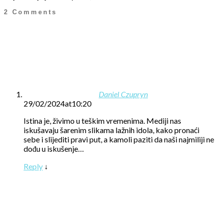
2 Comments
Daniel Czupryn
29/02/2024at10:20
Istina je, živimo u teškim vremenima. Mediji nas
iskušavaju šarenim slikama lažnih idola, kako pronaći
sebe i slijediti pravi put, a kamoli paziti da naši najmiliji ne
dođu u iskušenje…
Reply
↓