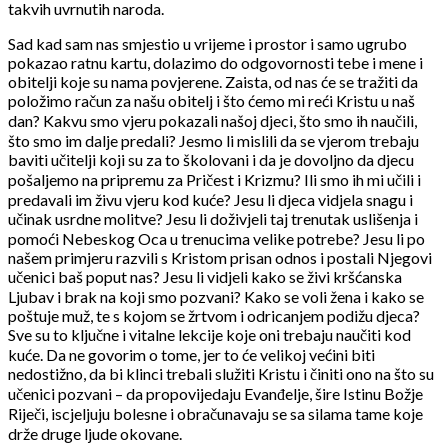
takvih uvrnutih naroda.
Sad kad sam nas smjestio u vrijeme i prostor i samo ugrubo
pokazao ratnu kartu, dolazimo do odgovornosti tebe i mene i
obitelji koje su nama povjerene. Zaista, od nas će se tražiti da
položimo račun za našu obitelj i što ćemo mi reći Kristu u naš
dan? Kakvu smo vjeru pokazali našoj djeci, što smo ih naučili,
što smo im dalje predali? Jesmo li mislili da se vjerom trebaju
baviti učitelji koji su za to školovani i da je dovoljno da djecu
pošaljemo na pripremu za Pričest i Krizmu? Ili smo ih mi učili i
predavali im živu vjeru kod kuće? Jesu li djeca vidjela snagu i
učinak usrdne molitve? Jesu li doživjeli taj trenutak uslišenja i
pomoći Nebeskog Oca u trenucima velike potrebe? Jesu li po
našem primjeru razvili s Kristom prisan odnos i postali Njegovi
učenici baš poput nas? Jesu li vidjeli kako se živi kršćanska
Ljubav i brak na koji smo pozvani? Kako se voli žena i kako se
poštuje muž, te s kojom se žrtvom i odricanjem podižu djeca?
Sve su to ključne i vitalne lekcije koje oni trebaju naučiti kod
kuće. Da ne govorim o tome, jer to će velikoj većini biti
nedostižno, da bi klinci trebali služiti Kristu i činiti ono na što su
učenici pozvani – da propovijedaju Evanđelje, šire Istinu Božje
Riječi, iscjeljuju bolesne i obračunavaju se sa silama tame koje
drže druge ljude okovane.