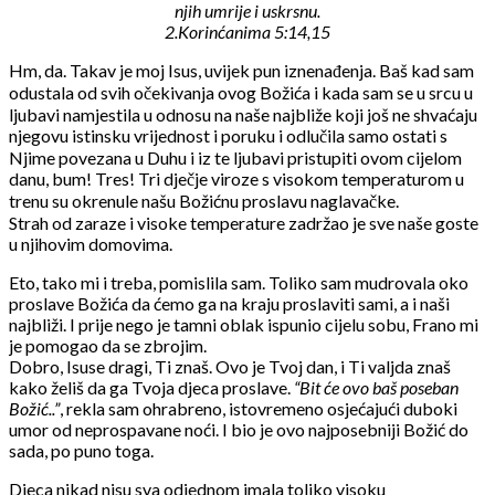
njih umrije i uskrsnu.
2.Korinćanima 5:14,15
Hm, da. Takav je moj Isus, uvijek pun iznenađenja. Baš kad sam
odustala od svih očekivanja ovog Božića i kada sam se u srcu u
ljubavi namjestila u odnosu na naše najbliže koji još ne shvaćaju
njegovu istinsku vrijednost i poruku i odlučila samo ostati s
Njime povezana u Duhu i iz te ljubavi pristupiti ovom cijelom
danu, bum! Tres! Tri dječje viroze s visokom temperaturom u
trenu su okrenule našu Božićnu proslavu naglavačke.
Strah od zaraze i visoke temperature zadržao je sve naše goste
u njihovim domovima.
Eto, tako mi i treba, pomislila sam. Toliko sam mudrovala oko
proslave Božića da ćemo ga na kraju proslaviti sami, a i naši
najbliži. I prije nego je tamni oblak ispunio cijelu sobu, Frano mi
je pomogao da se zbrojim.
Dobro, Isuse dragi, Ti znaš. Ovo je Tvoj dan, i Ti valjda znaš
kako želiš da ga Tvoja djeca proslave.
“Bit će ovo baš poseban
Božić..”
, rekla sam ohrabreno, istovremeno osjećajući duboki
umor od neprospavane noći.
I bio je ovo najposebniji Božić do
sada, po puno toga.
Djeca nikad nisu sva odjednom imala toliko visoku