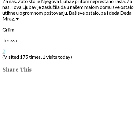
Za nas. Zato što je Njegova Ljubav pritom neprestano rasla. Za
nas. I ova Ljubav je zaslužila da u našem malom domu sve ostalo
utihne u ogromnom poštovanju. Baš sve ostalo, pa i deda Deda
Mraz. ♥
Grlim,
Tereza
2
(Visited 175 times, 1 visits today)
Share This