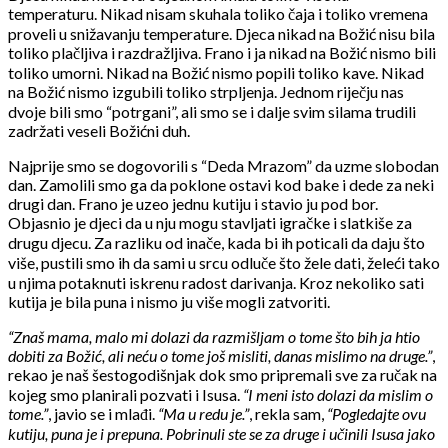
temperaturu. Nikad nisam skuhala toliko čaja i toliko vremena
proveli u snižavanju temperature. Djeca nikad na Božić nisu bila
toliko plačljiva i razdražljiva. Frano i ja nikad na Božić nismo bili
toliko umorni. Nikad na Božić nismo popili toliko kave. Nikad
na Božić nismo izgubili toliko strpljenja. Jednom riječju nas
dvoje bili smo “potrgani”, ali smo se i dalje svim silama trudili
zadržati veseli Božićni duh.
Najprije smo se dogovorili s “Deda Mrazom” da uzme slobodan
dan. Zamolili smo ga da poklone ostavi kod bake i dede za neki
drugi dan. Frano je uzeo jednu kutiju i stavio ju pod bor.
Objasnio je djeci da u nju mogu stavljati igračke i slatkiše za
drugu djecu. Za razliku od inače, kada bi ih poticali da daju što
više, pustili smo ih da sami u srcu odluče što žele dati, želeći tako
u njima potaknuti iskrenu radost darivanja. Kroz nekoliko sati
kutija je bila puna i nismo ju više mogli zatvoriti.
“Znaš mama, malo mi dolazi da razmišljam o tome što bih ja htio
dobiti za Božić, ali neću o tome još misliti, danas mislimo na druge.”
,
rekao je naš šestogodišnjak dok smo pripremali sve za ručak na
kojeg smo planirali pozvati i Isusa.
“I meni isto dolazi da mislim o
tome.”
, javio se i mlađi.
“Ma u redu je.”
, rekla sam,
“Pogledajte ovu
kutiju, puna je i prepuna. Pobrinuli ste se za druge i učinili Isusa jako