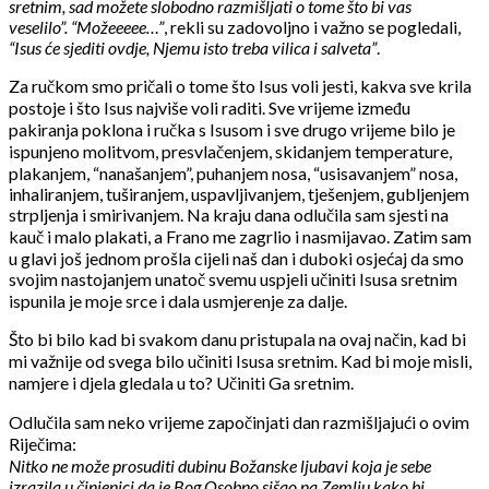
sretnim, sad možete slobodno razmišljati o tome što bi vas
veselilo”.
“Možeeeee…”
, rekli su zadovoljno i važno se pogledali,
“Isus će sjediti ovdje, Njemu isto treba vilica i salveta”
.
Za ručkom smo pričali o tome što Isus voli jesti, kakva sve krila
postoje i što Isus najviše voli raditi. Sve vrijeme između
pakiranja poklona i ručka s Isusom i sve drugo vrijeme bilo je
ispunjeno molitvom, presvlačenjem, skidanjem temperature,
plakanjem, “nanašanjem”, puhanjem nosa, “usisavanjem” nosa,
inhaliranjem, tuširanjem, uspavljivanjem, tješenjem, gubljenjem
strpljenja i smirivanjem. Na kraju dana odlučila sam sjesti na
kauč i malo plakati, a Frano me zagrlio i nasmijavao. Zatim sam
u glavi još jednom prošla cijeli naš dan i duboki osjećaj da smo
svojim nastojanjem unatoč svemu uspjeli učiniti Isusa sretnim
ispunila je moje srce i dala usmjerenje za dalje.
Što bi bilo kad bi svakom danu pristupala na ovaj način, kad bi
mi važnije od svega bilo učiniti Isusa sretnim. Kad bi moje misli,
namjere i djela gledala u to? Učiniti Ga sretnim.
Odlučila sam neko vrijeme započinjati dan razmišljajući o ovim
Riječima:
Nitko ne može prosuditi dubinu Božanske ljubavi koja je sebe
izrazila u činjenici da je Bog Osobno sišao na Zemlju kako bi