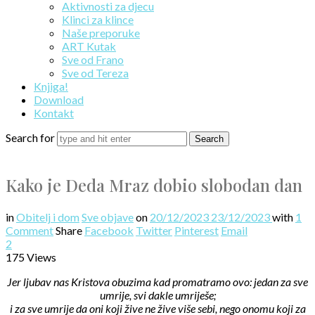
Aktivnosti za djecu
Klinci za klince
Naše preporuke
ART Kutak
Sve od Frano
Sve od Tereza
Knjiga!
Download
Kontakt
Search for
Kako je Deda Mraz dobio slobodan dan
in
Obitelj i dom
Sve objave
on
20/12/2023
23/12/2023
with
1
Comment
Share
Facebook
Twitter
Pinterest
Email
2
175 Views
Jer ljubav nas Kristova obuzima kad promatramo ovo: jedan za sve
umrije, svi dakle umriješe;
i za sve umrije da oni koji žive ne žive više sebi, nego onomu koji za