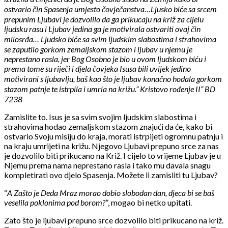
ostvario čin Spasenja umjesto čovječanstva…Ljusko biće sa srcem
prepunim Ljubavi je dozvolilo da ga prikucaju na križ za cijelu
ljudsku rasu i Ljubav jedina ga je motivirala ostvariti ovaj čin
milosrđa… Ljudsko biće sa svim ljudskim slabostima i strahovima
se zaputilo gorkom zemaljskom stazom i ljubav u njemu je
neprestano rasla, jer Bog Osobno je bio u ovom ljudskom biću i
prema tome su riječi i djela čovjeka Isusa bili uvijek jedino
motivirani s ljubavlju, baš kao što je ljubav konačno hodala gorkom
stazom patnje te istrpila i umrla na križu.” Kristovo rođenje II” BD
7238
Zamislite to. Isus je sa svim svojim ljudskim slabostima i
strahovima hodao zemaljskom stazom znajući da će, kako bi
ostvario Svoju misiju do kraja, morati istrpijeti ogromnu patnju i
na kraju umrijeti na križu. Njegovo Ljubavi prepuno srce za nas
je dozvolilo biti prikucano na Križ. I cijelo to vrijeme Ljubav je u
Njemu prema nama neprestano rasla i tako mu davala snagu
kompletirati ovo djelo Spasenja. Možete li zamisliti tu Ljubav?
“
A Zašto je Deda Mraz morao dobio slobodan dan, djeca bi se baš
veselila poklonima pod borom?”
, mogao bi netko upitati.
Zato što je ljubavi prepuno srce dozvolilo biti prikucano na križ.