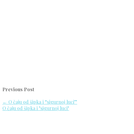
Previous Post
←
O čaju od šipka i “sigurnoj luci”
O čaju od šipka i "sigurnoj luci"