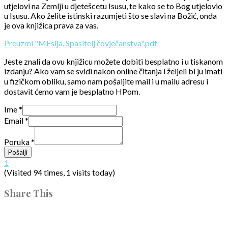
utjelovi na Zemlji u djetešcetu Isusu, te kako se to Bog utjelovio
u Isusu. Ako želite istinski razumjeti što se slavi na Božić, onda
je ova knjižica prava za vas.
Preuzmi "MEsija, Spasitelj čovječanstva".pdf
Jeste znali da ovu knjižicu možete dobiti besplatno i u tiskanom
izdanju? Ako vam se svidi nakon online čitanja i željeli bi ju imati
u fizičkom obliku, samo nam pošaljite mail i u mailu adresu i
dostavit ćemo vam je besplatno HPom.
Ime
*
Email
*
Poruka
*
Pošalji
1
(Visited 94 times, 1 visits today)
Share This