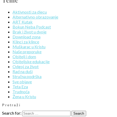
Aktivnosti za djecu
Alternativno obrazovanje
ART Kutak
Bokun Neba Podcast
Brak i život u dvoje
Download zona
Klinci za klince
Muškarac u Kristu
Naše preporuke
Obitelj i dom
Obiteljske edukacije
Odgoj za život
Rad na duši
Stručna podrška
Sve objave
Teta Eza
Trudnoća
Žena u Kristu
Pretraži
Search for: