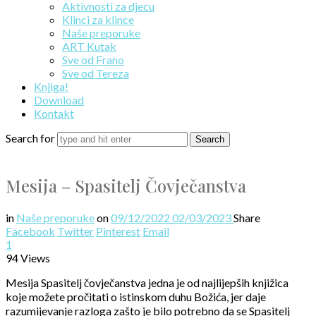
Aktivnosti za djecu
Klinci za klince
Naše preporuke
ART Kutak
Sve od Frano
Sve od Tereza
Knjiga!
Download
Kontakt
Search for
Mesija – Spasitelj Čovječanstva
in
Naše preporuke
on
09/12/2022
02/03/2023
Share
Facebook
Twitter
Pinterest
Email
1
94 Views
Mesija Spasitelj čovječanstva jedna je od najlijepših knjižica
koje možete pročitati o istinskom duhu Božića, jer daje
razumijevanje razloga zašto je bilo potrebno da se Spasitelj