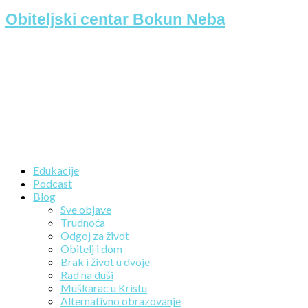
Obiteljski centar Bokun Neba
Edukacije
Podcast
Blog
Sve objave
Trudnoća
Odgoj za život
Obitelj i dom
Brak i život u dvoje
Rad na duši
Muškarac u Kristu
Alternativno obrazovanje