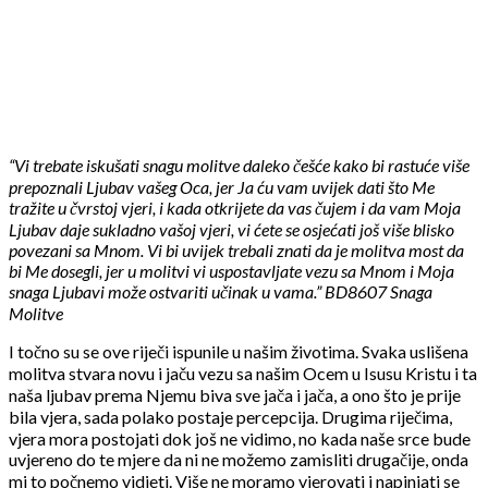
“Vi trebate iskušati snagu molitve daleko češće kako bi rastuće više
prepoznali Ljubav vašeg Oca, jer Ja ću vam uvijek dati što Me
tražite u čvrstoj vjeri, i kada otkrijete da vas čujem i da vam Moja
Ljubav daje sukladno vašoj vjeri, vi ćete se osjećati još više blisko
povezani sa Mnom. Vi bi uvijek trebali znati da je molitva most da
bi Me dosegli, jer u molitvi vi uspostavljate vezu sa Mnom i Moja
snaga Ljubavi može ostvariti učinak u vama.” BD8607 Snaga
Molitve
I točno su se ove riječi ispunile u našim životima. Svaka uslišena
molitva stvara novu i jaču vezu sa našim Ocem u Isusu Kristu i ta
naša ljubav prema Njemu biva sve jača i jača, a ono što je prije
bila vjera, sada polako postaje percepcija. Drugima riječima,
vjera mora postojati dok još ne vidimo, no kada naše srce bude
uvjereno do te mjere da ni ne možemo zamisliti drugačije, onda
mi to počnemo vidjeti. Više ne moramo vjerovati i napinjati se