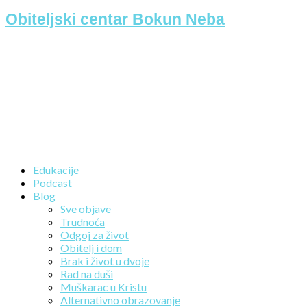
Obiteljski centar Bokun Neba
Edukacije
Podcast
Blog
Sve objave
Trudnoća
Odgoj za život
Obitelj i dom
Brak i život u dvoje
Rad na duši
Muškarac u Kristu
Alternativno obrazovanje