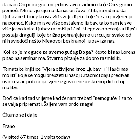
da nam On pomogne, mi jednostavno vidimo da će On sigurno
pomoći. Mi ne vjerujemo da nas on čuva i štiti, mi vidimo da
Ljubav ne bi mogla ostaviti svoje dijete koje čeka u povjerenju
na pomoć. Kako mi sve više postajemo ljubav, tako nam je sve
više jasno kako Ljubav razmišlja i čini. Njegova obećanja u Riječi
postaju dragulji koje brižno pohranjujemo u srcu, jer svako od
njih svjedoči nešto Njegovoj beskrajnoj ljubavi za nas.
Koliko je moguće za svemogućeg Boga?
, često bi nas Lorens
pitao na seminarima.
Stvarno pitanje za dobro razmisliti.
Tematske knjižice “Vjera oživljena kroz Ljubav” i “Nauči nas
moliti” koje se mogu preuzeti u našoj Čitaonici daju predivan
uvid u silan potencijal vjere izgovorene u iskrenoj dubokoj
molitvi.
Doći će kad tad vrijeme kad će nam trebati “nemoguće” i za to
se valja pripremati. Šaljem vam brdo snage!
Čitamo se i dalje!
Frano
(Visited 67 times, 1 visits today)