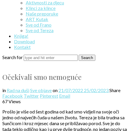
Aktivnosti za djecu
Klinci za klince
Naše preporuke
ART Kutak
Sve od Frano
Sve od Tereza
Knjiga!
Download
Kontakt
Search for
Očekivali smo nemoguće
in
Rad na duši
Sve objave
on
21/07/2022
25/02/2023
Share
Facebook
Twitter
Pinterest
Email
67 Views
Prošlo je više od šest godina od kad smo vidjeli na svoje oči
jedno od najvećih čuda u našem životu. Tereza je bila trudna sa
Sunčicom i kroz mjesec dana se približavao porod. Sve je do
tada teklo odlično kao i u prve dvije trudnoće, no jedan poziv sa