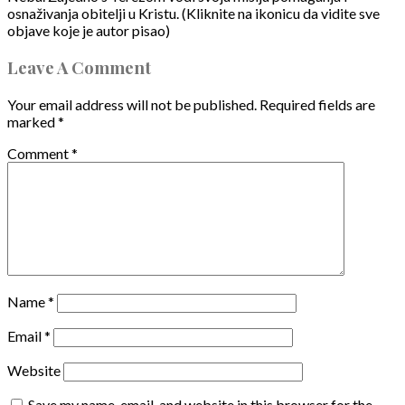
osnaživanja obitelji u Kristu. (Kliknite na ikonicu da vidite sve
objave koje je autor pisao)
Leave A Comment
Your email address will not be published.
Required fields are
marked
*
Comment
*
Name
*
Email
*
Website
Save my name, email, and website in this browser for the