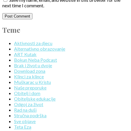
next time I comment.
Teme
Aktivnosti za djecu
Alternativno obrazovanje
ART Kutak
Bokun Neba Podcast
Brak i život u dvoje
Download zona
Klinci za klince
Muškarac u Kristu
Naše preporuke
Obitelj i dom
Obiteljske edukacije
Odgoj za život
Rad na duši
Stručna podrška
Sve objave
Teta Eza