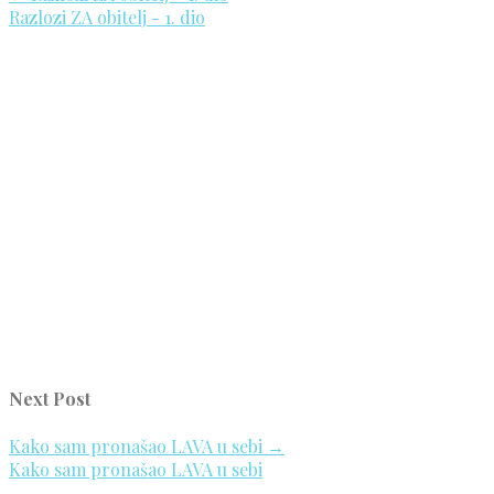
Razlozi ZA obitelj - 1. dio
Next Post
Kako sam pronašao LAVA u sebi
→
Kako sam pronašao LAVA u sebi