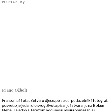
Written By
Frano Ožbolt
Frano, muž i otac četvero djece, po struci poduzetnik i fotograf,
posvetio je jedan dio svog života pisanju i stvaranju na Bokun
Neba. Zajedno s Terezom vodi svoju misiju pomaganja i