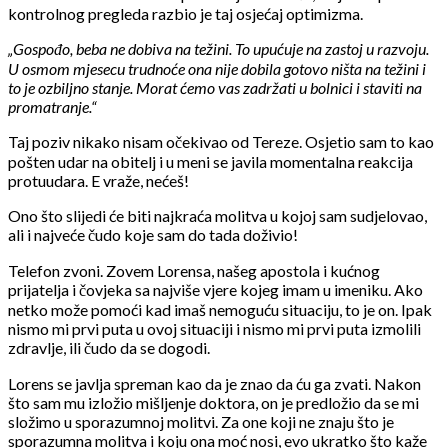
kontrolnog pregleda razbio je taj osjećaj optimizma.
„Gospođo, beba ne dobiva na težini. To upućuje na zastoj u razvoju.
U osmom mjesecu trudnoće ona nije dobila gotovo ništa na težini i
to je ozbiljno stanje. Morat ćemo vas zadržati u bolnici i staviti na
promatranje.“
Taj poziv nikako nisam očekivao od Tereze. Osjetio sam to kao
pošten udar na obitelj i u meni se javila momentalna reakcija
protuudara. E vraže, nećeš!
Ono što slijedi će biti najkraća molitva u kojoj sam sudjelovao,
ali i najveće čudo koje sam do tada doživio!
Telefon zvoni. Zovem Lorensa, našeg apostola i kućnog
prijatelja i čovjeka sa najviše vjere kojeg imam u imeniku. Ako
netko može pomoći kad imaš nemoguću situaciju, to je on. Ipak
nismo mi prvi puta u ovoj situaciji i nismo mi prvi puta izmolili
zdravlje, ili čudo da se dogodi.
Lorens se javlja spreman kao da je znao da ću ga zvati. Nakon
što sam mu izložio mišljenje doktora, on je predložio da se mi
složimo u sporazumnoj molitvi. Za one koji ne znaju što je
sporazumna molitva i koju ona moć nosi, evo ukratko što kaže