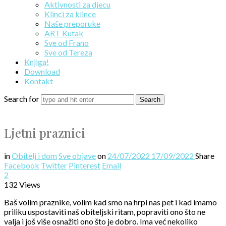
Aktivnosti za djecu
Klinci za klince
Naše preporuke
ART Kutak
Sve od Frano
Sve od Tereza
Knjiga!
Download
Kontakt
Search for
Ljetni praznici
in
Obitelj i dom
Sve objave
on
24/07/2022
17/09/2022
Share
Facebook
Twitter
Pinterest
Email
2
132 Views
Baš volim praznike, volim kad smo na hrpi nas pet i kad imamo
priliku uspostaviti naš obiteljski ritam, popraviti ono što ne
valja i još više osnažiti ono što je dobro. Ima već nekoliko