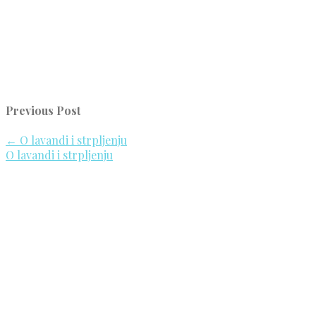
Previous Post
←
O lavandi i strpljenju
O lavandi i strpljenju