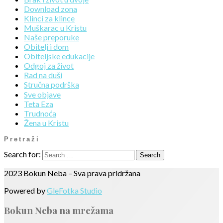
Download zona
Klinci za klince
Muškarac u Kristu
Naše preporuke
Obitelj i dom
Obiteljske edukacije
Odgoj za život
Rad na duši
Stručna podrška
Sve objave
Teta Eza
Trudnoća
Žena u Kristu
Pretraži
Search for:
2023 Bokun Neba – Sva prava pridržana
Powered by
GleFotka Studio
Bokun Neba na mrežama