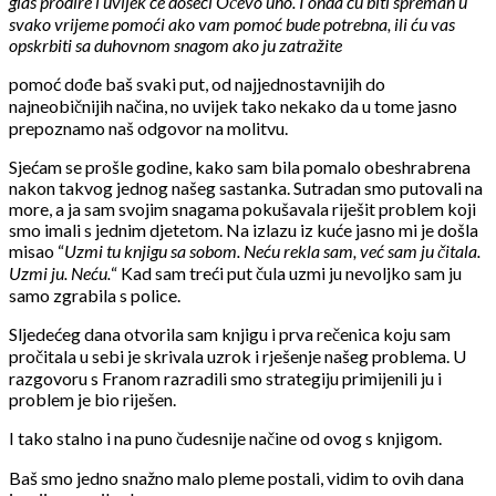
glas prodire i uvijek će doseći Očevo uho. I onda ću biti spreman u
svako vrijeme pomoći ako vam pomoć bude potrebna, ili ću vas
opskrbiti sa duhovnom snagom ako ju zatražite
pomoć dođe baš svaki put, od najjednostavnijih do
najneobičnijih načina, no uvijek tako nekako da u tome jasno
prepoznamo naš odgovor na molitvu.
Sjećam se prošle godine, kako sam bila pomalo obeshrabrena
nakon takvog jednog našeg sastanka. Sutradan smo putovali na
more, a ja sam svojim snagama pokušavala riješit problem koji
smo imali s jednim djetetom. Na izlazu iz kuće jasno mi je došla
misao “
Uzmi tu knjigu sa sobom. Neću rekla sam, već sam ju čitala.
Uzmi ju. Neću.
“ Kad sam treći put čula uzmi ju nevoljko sam ju
samo zgrabila s police.
Sljedećeg dana otvorila sam knjigu i prva rečenica koju sam
pročitala u sebi je skrivala uzrok i rješenje našeg problema. U
razgovoru s Franom razradili smo strategiju primijenili ju i
problem je bio riješen.
I tako stalno i na puno čudesnije načine od ovog s knjigom.
Baš smo jedno snažno malo pleme postali, vidim to ovih dana