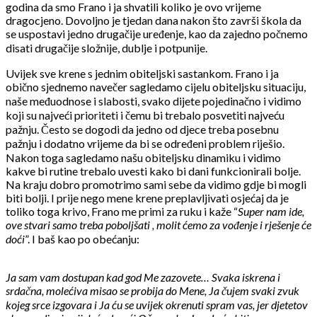
godina da smo Frano i ja shvatili koliko je ovo vrijeme
dragocjeno. Dovoljno je tjedan dana nakon što završi škola da
se uspostavi jedno drugačije uređenje, kao da zajedno počnemo
disati drugačije složnije, dublje i potpunije.
Uvijek sve krene s jednim obiteljski sastankom. Frano i ja
obično sjednemo navečer sagledamo cijelu obiteljsku situaciju,
naše međuodnose i slabosti, svako dijete pojedinačno i vidimo
koji su najveći prioriteti i čemu bi trebalo posvetiti najveću
pažnju. Često se dogodi da jedno od djece treba posebnu
pažnju i dodatno vrijeme da bi se određeni problem riješio.
Nakon toga sagledamo našu obiteljsku dinamiku i vidimo
kakve bi rutine trebalo uvesti kako bi dani funkcionirali bolje.
Na kraju dobro promotrimo sami sebe da vidimo gdje bi mogli
biti bolji. I prije nego mene krene preplavljivati osjećaj da je
toliko toga krivo, Frano me primi za ruku i kaže “
Super nam ide,
ove stvari samo treba poboljšati , molit ćemo za vođenje i rješenje će
doći
”. I baš kao po obećanju:
Ja sam vam dostupan kad god Me zazovete… Svaka iskrena i
srdačna, molećiva misao se probija do Mene, Ja čujem svaki zvuk
kojeg srce izgovara i Ja ću se uvijek okrenuti spram vas, jer djetetov