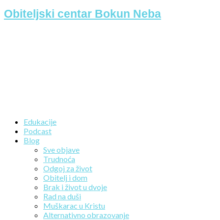
Obiteljski centar Bokun Neba
Edukacije
Podcast
Blog
Sve objave
Trudnoća
Odgoj za život
Obitelj i dom
Brak i život u dvoje
Rad na duši
Muškarac u Kristu
Alternativno obrazovanje