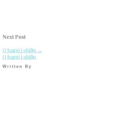
Next Post
O bazgi i obilju
→
O bazgi i obilju
Written By