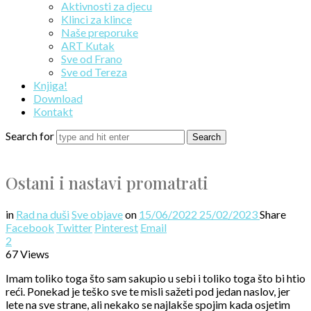
Aktivnosti za djecu
Klinci za klince
Naše preporuke
ART Kutak
Sve od Frano
Sve od Tereza
Knjiga!
Download
Kontakt
Search for
Ostani i nastavi promatrati
in
Rad na duši
Sve objave
on
15/06/2022
25/02/2023
Share
Facebook
Twitter
Pinterest
Email
2
67 Views
Imam toliko toga što sam sakupio u sebi i toliko toga što bi htio
reći. Ponekad je teško sve te misli sažeti pod jedan naslov, jer
lete na sve strane, ali nekako se najlakše spojim kada osjetim