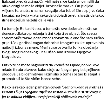
ljubazni pred drugima, On vidi naše srce kada smo mislili da
nitko drugi ne može vidjeti kroz naše maske. On je cijelo
vrijeme tu, unutra u nama i svugdje oko tebe i On strpljivo čeka
kucajući na tvoja vrata, čeka da ti dojadi teret i shvatiš da tako,
ili ne možeš, ili ne želiš dalje više.
I o tome je Bokun Neba.. o tome što sve dođe nakon što se
donese odluka o predanju Istini koja ti se objavi. Što sve za
sobom vuče takav jedan izbor i dokaz da je ono što sam slušao
prije 13ak godina i vagao dobrobit i moguće rizike, upravo bio
najbolji izbor za mene. Meni su se ostvarila tolika obećanja
tvog i mog Nebeskog Oca i ušao sam u tolike Njegove
blagoslove.
Nitko te ne može nagovoriti da kreneš za Njime, no vidi ove
mlade i hrabre lavove kako stoje uz Njega i pogledaj njihove
plodove. Ja bi definitivno razmislio o tome i ostao bi stajati i
promatrati to što vidim ispred sebe.
Kako je rekao jedan pametan čovjek
“jednom kada se sretneš s
Isusom i čuješ Njegove Riječi na rastanku ti više nisi isti čovjek,
jer te odluka vidljiva u tvojoj reakciji oblikovala za dalje”.