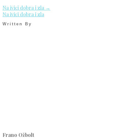
Na ivici dobra i zla
→
Na ivici dobra i zla
Written By
Frano Ožbolt