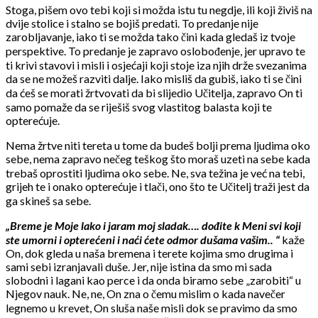
Stoga, pišem ovo tebi koji si možda istu tu negdje, ili koji živiš na
dvije stolice i stalno se bojiš predati. To predanje nije
zarobljavanje, iako ti se možda tako čini kada gledaš iz tvoje
perspektive. To predanje je zapravo oslobođenje, jer upravo te
ti krivi stavovi i misli i osjećaji koji stoje iza njih drže svezanima
da se ne možeš razviti dalje. Iako misliš da gubiš, iako ti se čini
da ćeš se morati žrtvovati da bi slijedio Učitelja, zapravo On ti
samo pomaže da se riješiš svog vlastitog balasta koji te
opterećuje.
Nema žrtve niti tereta u tome da budeš bolji prema ljudima oko
sebe, nema zapravo nečeg teškog što moraš uzeti na sebe kada
trebaš oprostiti ljudima oko sebe. Ne, sva težina je već na tebi,
grijeh te i onako opterećuje i tlači, ono što te Učitelj traži jest da
ga skineš sa sebe.
„Breme je Moje lako i jaram moj sladak…. dođite k Meni svi koji
ste umorni i opterećeni i naći ćete odmor dušama vašim.. “
kaže
On, dok gleda u naša bremena i terete kojima smo drugima i
sami sebi izranjavali duše. Jer, nije istina da smo mi sada
slobodni i lagani kao perce i da onda biramo sebe „zarobiti“ u
Njegov nauk. Ne, ne, On zna o čemu mislim o kada navečer
legnemo u krevet, On sluša naše misli dok se pravimo da smo