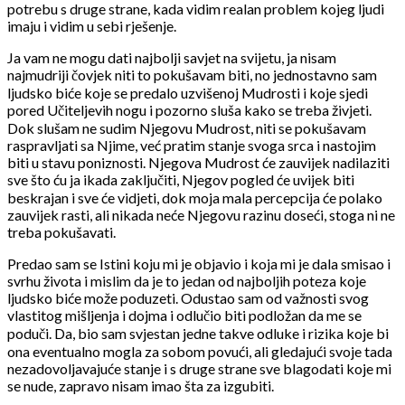
potrebu s druge strane, kada vidim realan problem kojeg ljudi
imaju i vidim u sebi rješenje.
Ja vam ne mogu dati najbolji savjet na svijetu, ja nisam
najmudriji čovjek niti to pokušavam biti, no jednostavno sam
ljudsko biće koje se predalo uzvišenoj Mudrosti i koje sjedi
pored Učiteljevih nogu i pozorno sluša kako se treba živjeti.
Dok slušam ne sudim Njegovu Mudrost, niti se pokušavam
raspravljati sa Njime, već pratim stanje svoga srca i nastojim
biti u stavu poniznosti. Njegova Mudrost će zauvijek nadilaziti
sve što ću ja ikada zaključiti, Njegov pogled će uvijek biti
beskrajan i sve će vidjeti, dok moja mala percepcija će polako
zauvijek rasti, ali nikada neće Njegovu razinu doseći, stoga ni ne
treba pokušavati.
Predao sam se Istini koju mi je objavio i koja mi je dala smisao i
svrhu života i mislim da je to jedan od najboljih poteza koje
ljudsko biće može poduzeti. Odustao sam od važnosti svog
vlastitog mišljenja i dojma i odlučio biti podložan da me se
poduči. Da, bio sam svjestan jedne takve odluke i rizika koje bi
ona eventualno mogla za sobom povući, ali gledajući svoje tada
nezadovoljavajuće stanje i s druge strane sve blagodati koje mi
se nude, zapravo nisam imao šta za izgubiti.