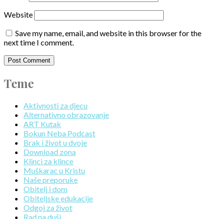
Website
Save my name, email, and website in this browser for the
next time I comment.
Teme
Aktivnosti za djecu
Alternativno obrazovanje
ART Kutak
Bokun Neba Podcast
Brak i život u dvoje
Download zona
Klinci za klince
Muškarac u Kristu
Naše preporuke
Obitelj i dom
Obiteljske edukacije
Odgoj za život
Rad na duši