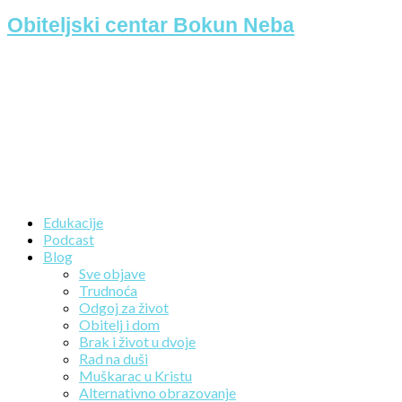
Obiteljski centar Bokun Neba
Edukacije
Podcast
Blog
Sve objave
Trudnoća
Odgoj za život
Obitelj i dom
Brak i život u dvoje
Rad na duši
Muškarac u Kristu
Alternativno obrazovanje