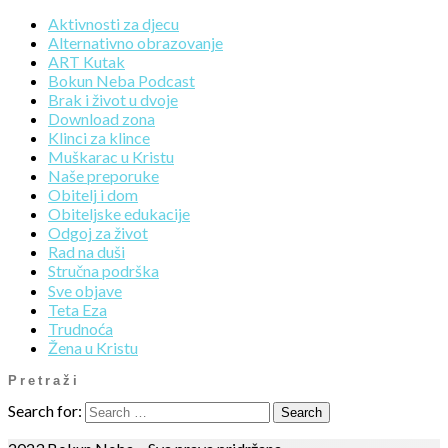
Aktivnosti za djecu
Alternativno obrazovanje
ART Kutak
Bokun Neba Podcast
Brak i život u dvoje
Download zona
Klinci za klince
Muškarac u Kristu
Naše preporuke
Obitelj i dom
Obiteljske edukacije
Odgoj za život
Rad na duši
Stručna podrška
Sve objave
Teta Eza
Trudnoća
Žena u Kristu
Pretraži
Search for: