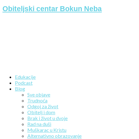
Obiteljski centar Bokun Neba
Edukacije
Podcast
Blog
Sve objave
Trudnoća
Odgoj za život
Obitelj i dom
Brak i život u dvoje
Rad na duši
Muškarac u Kristu
Alternativno obrazovanje