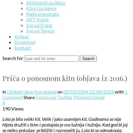
Aktivnosti za djecu
Klinci za klince
Naše preporuke
ART Kutak
Sve od Frano
Sve od Tereza
Knjiga!
Download
Kontakt
Search for
Priča o ponosnom kitu (objava iz 2016.)
in
Obitelj i dom
Sve objave
on
02/03/2024
21/09/2024
with
1
Comment
Share
Facebook
Twitter
Pinterest
Email
4
190 Views
Lola je bila veliki kit. Velik i jako usamljen kit. Godinama se nije
htjela družiti s ikim i postajala je sve tužnija i tužnija. Kad god bi joj
se netko pokušao približiti i razveseliti ju, Lola bi se odmaknula.