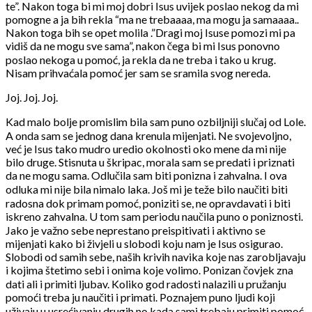
te”. Nakon toga bi mi moj dobri Isus uvijek poslao nekog da mi
pomogne a ja bih rekla “ma ne trebaaaa, ma mogu ja samaaaa..
Nakon toga bih se opet molila .”Dragi moj Isuse pomozi mi pa
vidiš da ne mogu sve sama”, nakon čega bi mi Isus ponovno
poslao nekoga u pomoć, ja rekla da ne treba i tako u krug.
Nisam prihvaćala pomoć jer sam se sramila svog nereda.
Joj. Joj. Joj.
Kad malo bolje promislim bila sam puno ozbiljniji slučaj od Lole.
A onda sam se jednog dana krenula mijenjati. Ne svojevoljno,
već je Isus tako mudro uredio okolnosti oko mene da mi nije
bilo druge. Stisnuta u škripac, morala sam se predati i priznati
da ne mogu sama. Odlučila sam biti ponizna i zahvalna. I ova
odluka mi nije bila nimalo laka. Još mi je teže bilo naučiti biti
radosna dok primam pomoć, poniziti se, ne opravdavati i biti
iskreno zahvalna. U tom sam periodu naučila puno o poniznosti.
Jako je važno sebe neprestano preispitivati i aktivno se
mijenjati kako bi živjeli u slobodi koju nam je Isus osigurao.
Slobodi od samih sebe, naših krivih navika koje nas zarobljavaju
i kojima štetimo sebi i onima koje volimo. Ponizan čovjek zna
dati ali i primiti ljubav. Koliko god radosti nalazili u pružanju
pomoći treba ju naučiti i primati. Poznajem puno ljudi koji
uživaju u usrećivanju drugih no kada sami trebaju primiti pomoć