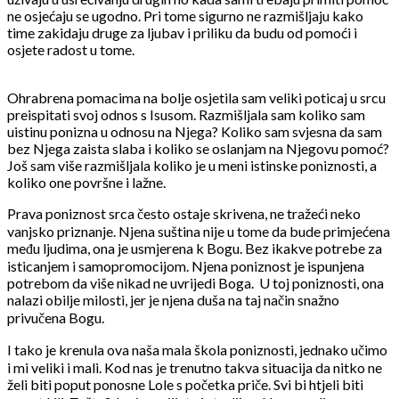
ne osjećaju se ugodno. Pri tome sigurno ne razmišljaju kako
time zakidaju druge za ljubav i priliku da budu od pomoći i
osjete radost u tome.
Ohrabrena pomacima na bolje osjetila sam veliki poticaj u srcu
preispitati svoj odnos s Isusom. Razmišljala sam koliko sam
uistinu ponizna u odnosu na Njega? Koliko sam svjesna da sam
bez Njega zaista slaba i koliko se oslanjam na Njegovu pomoć?
Još sam više razmišljala koliko je u meni istinske poniznosti, a
koliko one površne i lažne.
Prava poniznost srca često ostaje skrivena, ne tražeći neko
vanjsko priznanje. Njena suština nije u tome da bude primjećena
među ljudima, ona je usmjerena k Bogu. Bez ikakve potrebe za
isticanjem i samopromocijom. Njena poniznost je ispunjena
potrebom da više nikad ne uvrijedi Boga. U toj poniznosti, ona
nalazi obilje milosti, jer je njena duša na taj način snažno
privučena Bogu.
I tako je krenula ova naša mala škola poniznosti, jednako učimo
i mi veliki i mali. Kod nas je trenutno takva situacija da nitko ne
želi biti poput ponosne Lole s početka priče. Svi bi htjeli biti