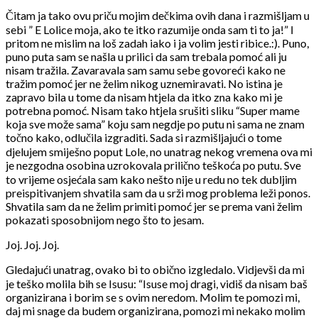
Čitam ja tako ovu priču mojim dečkima ovih dana i razmišljam u
sebi ” E Lolice moja, ako te itko razumije onda sam ti to ja!” I
pritom ne mislim na loš zadah iako i ja volim jesti ribice.:). Puno,
puno puta sam se našla u prilici da sam trebala pomoć ali ju
nisam tražila. Zavaravala sam samu sebe govoreći kako ne
tražim pomoć jer ne želim nikog uznemiravati. No istina je
zapravo bila u tome da nisam htjela da itko zna kako mi je
potrebna pomoć. Nisam tako htjela srušiti sliku “Super mame
koja sve može sama” koju sam negdje po putu ni sama ne znam
točno kako, odlučila izgraditi. Sada si razmišljajući o tome
djelujem smiješno poput Lole, no unatrag nekog vremena ova mi
je nezgodna osobina uzrokovala prilično teškoća po putu. Sve
to vrijeme osjećala sam kako nešto nije u redu no tek dubljim
preispitivanjem shvatila sam da u srži mog problema leži ponos.
Shvatila sam da ne želim primiti pomoć jer se prema vani želim
pokazati sposobnijom nego što to jesam.
Joj. Joj. Joj.
Gledajući unatrag, ovako bi to obično izgledalo. Vidjevši da mi
je teško molila bih se Isusu: “Isuse moj dragi, vidiš da nisam baš
organizirana i borim se s ovim neredom. Molim te pomozi mi,
daj mi snage da budem organizirana, pomozi mi nekako molim