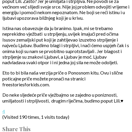
poput Lili. Zašto? Jer je umiljata i strpljiva. Ne povodi se za
većinom već slijedi svoje srce. Nije joj problem odvojiti vrijeme i
energiju i pomoći nekom nepoznatom. Ne boji se reći istinu i u
ljubavi upozorava bližnjeg koji je u krivu.
Istina nas obavezuje da ju branimo. Ipak, mi se trebamo
neprekidno vježbati u strpljenju, uvijek imajući pred očima
Isusov zemaljski put koji je zahtijevao izuzetno strpljenje i
najveću Ljubav. Budimo blagi i strpljivi, i naći ćemo uspjeh čak i s
onima koji su nam se prvobitno suprotstavljali . Jer blagost i
strpljenje su znakovi Ljubavi, a Ljubav je moć. Ljubav
nadvladava svaki otpor i i ni jedna joj sila ne može odoljeti.
Eto to bi bila naša verzija priče o Ponosnom kitu. Ovu i slične
poticajne priče možete pronaći na stranici
freestoriesforkids.com.
Do neke sljedeće priče vježbajmo se zajedno u poniznosti,
umiljatosti i strpljivosti, drugim riječima, budimo poput Lili.♥
4
(Visited 190 times, 1 visits today)
Share This