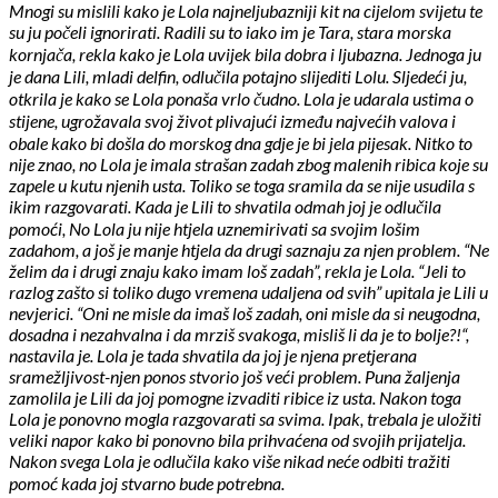
Mnogi su mislili kako je Lola najneljubazniji kit na cijelom svijetu te
su ju počeli ignorirati. Radili su to iako im je Tara, stara morska
kornjača, rekla kako je Lola uvijek bila dobra i ljubazna. Jednoga ju
je dana Lili, mladi delfin, odlučila potajno slijediti Lolu. Sljedeći ju,
otkrila je kako se Lola ponaša vrlo čudno. Lola je udarala ustima o
stijene, ugrožavala svoj život plivajući između najvećih valova i
obale kako bi došla do morskog dna gdje je bi jela pijesak. Nitko to
nije znao, no Lola je imala strašan zadah zbog malenih ribica koje su
zapele u kutu njenih usta. Toliko se toga sramila da se nije usudila s
ikim razgovarati. Kada je Lili to shvatila odmah joj je odlučila
pomoći, No Lola ju nije htjela uznemirivati sa svojim lošim
zadahom, a još je manje htjela da drugi saznaju za njen problem. “Ne
želim da i drugi znaju kako imam loš zadah”, rekla je Lola. “Jeli to
razlog zašto si toliko dugo vremena udaljena od svih” upitala je Lili u
nevjerici. “Oni ne misle da imaš loš zadah, oni misle da si neugodna,
dosadna i nezahvalna i da mrziš svakoga, misliš li da je to bolje?!“,
nastavila je. Lola je tada shvatila da joj je njena pretjerana
sramežljivost-njen ponos stvorio još veći problem. Puna žaljenja
zamolila je Lili da joj pomogne izvaditi ribice iz usta. Nakon toga
Lola je ponovno mogla razgovarati sa svima. Ipak, trebala je uložiti
veliki napor kako bi ponovno bila prihvaćena od svojih prijatelja.
Nakon svega Lola je odlučila kako više nikad neće odbiti tražiti
pomoć kada joj stvarno bude potrebna.