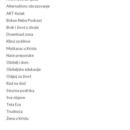
Alternativno obrazovanje
ART Kutak
Bokun Neba Podcast
Brak i život u dvoje
Download zona
Klinci za klince
Muškarac u Kristu
Naše preporuke
Obitelj i dom
Obiteljske edukacije
Odgoj za život
Rad na duši
Stručna podrška
Sve objave
Teta Eza
Trudnoća
Žena u Kristu