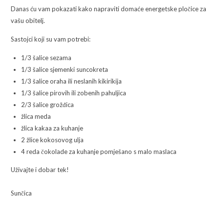
Danas ću vam pokazati kako napraviti domaće energetske pločice za
vašu obitelj.
Sastojci koji su vam potrebi:
1/3 šalice sezama
1/3 šalice sjemenki suncokreta
1/3 šalice oraha ili neslanih kikirikija
1/3 šalice pirovih ili zobenih pahuljica
2/3 šalice grožđica
žlica meda
žlica kakaa za kuhanje
2 žlice kokosovog ulja
4 reda čokolade za kuhanje pomješano s malo maslaca
Uživajte i dobar tek!
Sunčica