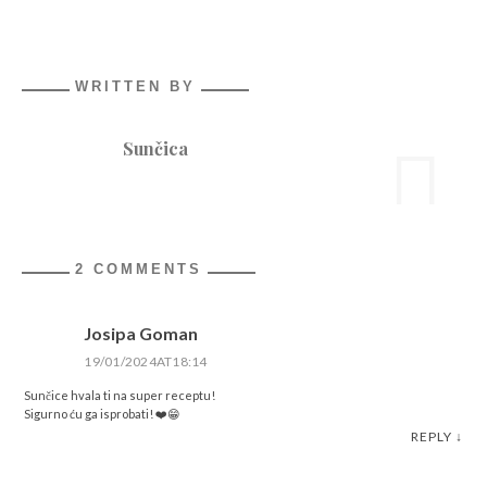
WRITTEN BY
Sunčica
2 COMMENTS
Josipa Goman
19/01/2024AT18:14
Sunčice hvala ti na super receptu!
Sigurno ću ga isprobati! ❤️😁
REPLY
↓