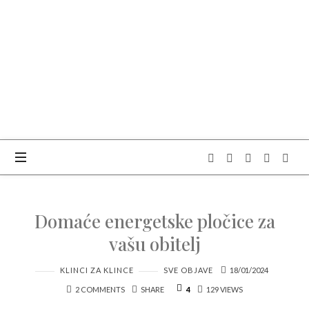
OBITELJSKI
CENTAR
BOKUN
NEBA
Domaće energetske pločice za
vašu obitelj
KLINCI ZA KLINCE
SVE OBJAVE
18/01/2024
2 COMMENTS
SHARE
4
129 VIEWS