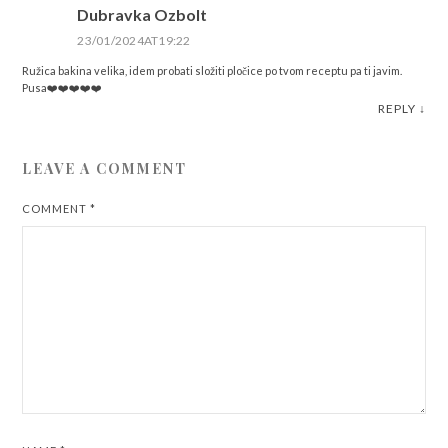
Dubravka Ozbolt
23/01/2024AT19:22
Ružica bakina velika, idem probati složiti pločice po tvom receptu pa ti javim.
Pusa❤️❤️❤️❤️❤️
REPLY
↓
LEAVE A COMMENT
COMMENT
*