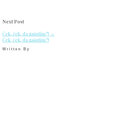
Next Post
Ček, ček, da zašutim?!
→
Ček, ček, da zašutim?!
Written By