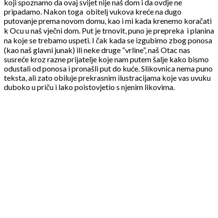
koji spoznamo da ovaj svijet nije naš dom i da ovdje ne
pripadamo. Nakon toga obitelj vukova kreće na dugo
putovanje prema novom domu, kao i mi kada krenemo koračati
k Ocu u naš vječni dom. Put je trnovit, puno je prepreka i planina
na koje se trebamo uspeti. I čak kada se izgubimo zbog ponosa
(kao naš glavni junak) ili neke druge “vrline”, naš Otac nas
susreće kroz razne prijatelje koje nam putem šalje kako bismo
odustali od ponosa i pronašli put do kuće. Slikovnica nema puno
teksta, ali zato obiluje prekrasnim ilustracijama koje vas uvuku
duboko u priču i lako poistovjetio s njenim likovima.