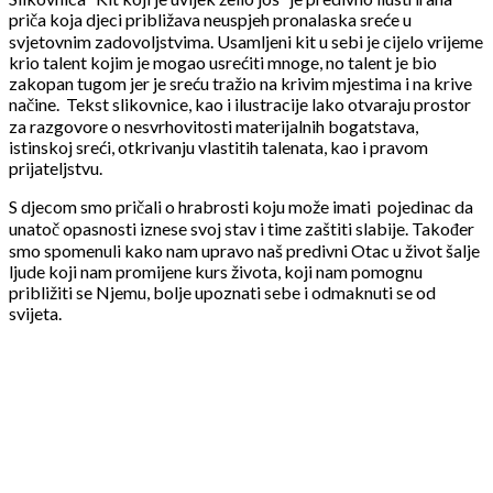
priča koja djeci približava neuspjeh pronalaska sreće u
svjetovnim zadovoljstvima. Usamljeni kit u sebi je cijelo vrijeme
krio talent kojim je mogao usrećiti mnoge, no talent je bio
zakopan tugom jer je sreću tražio na krivim mjestima i na krive
načine. Tekst slikovnice, kao i ilustracije lako otvaraju prostor
za razgovore o nesvrhovitosti materijalnih bogatstava,
istinskoj sreći, otkrivanju vlastitih talenata, kao i pravom
prijateljstvu.
S djecom smo pričali o hrabrosti koju može imati pojedinac da
unatoč opasnosti iznese svoj stav i time zaštiti slabije. Također
smo spomenuli kako nam upravo naš predivni Otac u život šalje
ljude koji nam promijene kurs života, koji nam pomognu
približiti se Njemu, bolje upoznati sebe i odmaknuti se od
svijeta.