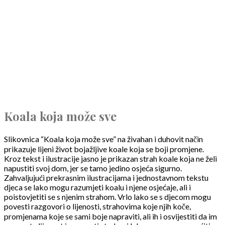
Koala koja može sve
Slikovnica “Koala koja može sve” na živahan i duhovit način
prikazuje lijeni život bojažljive koale koja se boji promjene.
Kroz tekst i ilustracije jasno je prikazan strah koale koja ne želi
napustiti svoj dom, jer se tamo jedino osjeća sigurno.
Zahvaljujući prekrasnim ilustracijama i jednostavnom tekstu
djeca se lako mogu razumjeti koalu i njene osjećaje, ali i
poistovjetiti se s njenim strahom. Vrlo lako se s djecom mogu
povesti razgovori o lijenosti, strahovima koje njih koče,
promjenama koje se sami boje napraviti, ali ih i osvijestiti da im