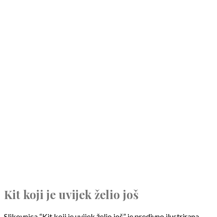
Kit koji je uvijek želio još
Slikovnica “Kit koji je uvijek želio još” je predivno ilustrirana