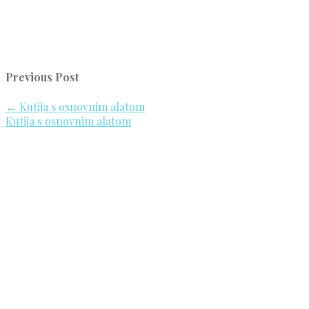
Previous Post
←
Kutija s osnovnim alatom
Kutija s osnovnim alatom