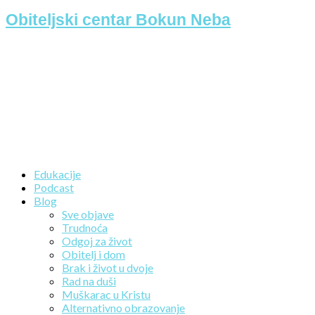
Obiteljski centar Bokun Neba
Edukacije
Podcast
Blog
Sve objave
Trudnoća
Odgoj za život
Obitelj i dom
Brak i život u dvoje
Rad na duši
Muškarac u Kristu
Alternativno obrazovanje