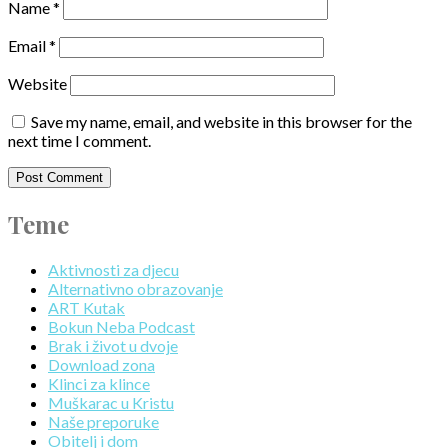
Name
*
Email
*
Website
Save my name, email, and website in this browser for the
next time I comment.
Teme
Aktivnosti za djecu
Alternativno obrazovanje
ART Kutak
Bokun Neba Podcast
Brak i život u dvoje
Download zona
Klinci za klince
Muškarac u Kristu
Naše preporuke
Obitelj i dom