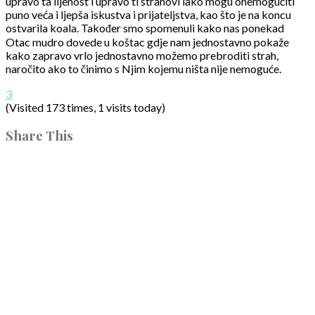
upravo ta lijenost i upravo ti strahovi lako mogu onemogućiti
puno veća i ljepša iskustva i prijateljstva, kao što je na koncu
ostvarila koala. Također smo spomenuli kako nas ponekad
Otac mudro dovede u koštac gdje nam jednostavno pokaže
kako zapravo vrlo jednostavno možemo prebroditi strah,
naročito ako to činimo s Njim kojemu ništa nije nemoguće.
3
(Visited 173 times, 1 visits today)
Share This