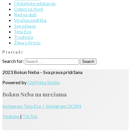
Obiteljske edukacije
Odgoj za život
Rad na duši
Stručna podrška
Sve objave
Teta Eza
Trudnoća
Žena u Kristu
Pretraži
Search for:
2023 Bokun Neba – Sva prava pridržana
Powered by
GleFotka Studio
Bokun Neba na mrežama
Instagram Teta Eza |
Instagram OCBN
Youtube
|
TikTok