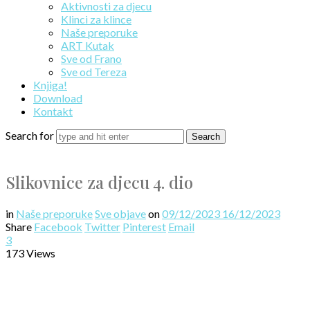
Aktivnosti za djecu
Klinci za klince
Naše preporuke
ART Kutak
Sve od Frano
Sve od Tereza
Knjiga!
Download
Kontakt
Search for
Slikovnice za djecu 4. dio
in
Naše preporuke
Sve objave
on
09/12/2023
16/12/2023
Share
Facebook
Twitter
Pinterest
Email
3
173 Views