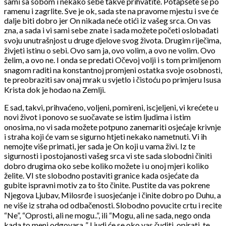
sami sa sobom i nekako sebe takve prihvatite. Potapšete se po
ramenu i zagrlite. Sve je ok, sada ste na pravome mjestu i sve će
dalje biti dobro jer On nikada neće otići iz vašeg srca. On vas
zna, a sada i vi sami sebe znate i sada možete početi oslobađati
svoju unutrašnjost u druge djelove svog života. Drugim riječima,
živjeti istinu o sebi. Ovo sam ja, ovo volim, a ovo ne volim. Ovo
želim, a ovo ne. I onda se predati Očevoj volji i s tom primljenom
snagom raditi na konstantnoj promjeni ostatka svoje osobnosti,
te preobraziti sav onaj mrak u svjetlo i čistoću po primjeru Isusa
Krista dok je hodao na Zemlji.
E sad, takvi, prihvaćeno, voljeni, pomireni, iscjeljeni, vi krećete u
novi život i ponovo se suočavate se istim ljudima i istim
onosima, no vi sada možete potpuno zanemariti osjećaje krivnje
i straha koji će vam se sigurno htjeti nekako nametnuti. Vi ih
nemojte više primati, jer sada je On koji u vama živi. Iz te
sigurnosti i postojanosti vašeg srca vi ste sada slobodni činiti
dobro drugima oko sebe koliko možete i u onoj mjeri koliko
želite. VI ste slobodno postaviti granice kada osjećate da
gubite ispravni motiv za to što činite. Pustite da vas pokrene
Njegova Ljubav, Milosrđe i suosjećanje i činite dobro po Duhu, a
ne više iz straha od odbačenosti. Slobodno povucite crtu i recite
“Ne”, “Oprosti, ali ne mogu..”, ili “Mogu, ali ne sada, nego onda
kada to meni odgovara..” Ljudi će se oko vas čuditi, opirati, te