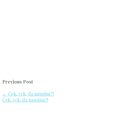
Previous Post
←
Ček, ček, da zašutim?!
Ček, ček, da zašutim?!