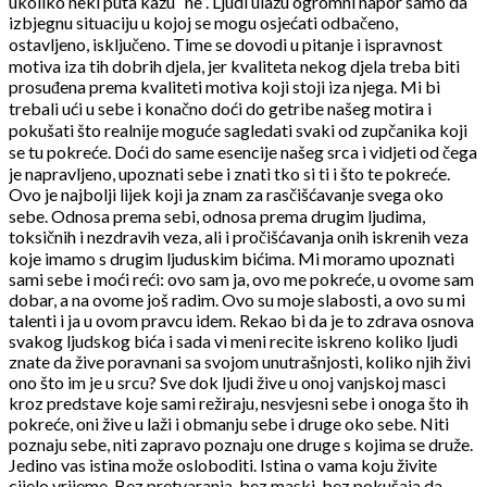
ukoliko neki puta kažu “ne”. Ljudi ulažu ogromni napor samo da
izbjegnu situaciju u kojoj se mogu osjećati odbačeno,
ostavljeno, isključeno. Time se dovodi u pitanje i ispravnost
motiva iza tih dobrih djela, jer kvaliteta nekog djela treba biti
prosuđena prema kvaliteti motiva koji stoji iza njega. Mi bi
trebali ući u sebe i konačno doći do getribe našeg motira i
pokušati što realnije moguće sagledati svaki od zupčanika koji
se tu pokreće. Doći do same esencije našeg srca i vidjeti od čega
je napravljeno, upoznati sebe i znati tko si ti i što te pokreće.
Ovo je najbolji lijek koji ja znam za rasčišćavanje svega oko
sebe. Odnosa prema sebi, odnosa prema drugim ljudima,
toksičnih i nezdravih veza, ali i pročišćavanja onih iskrenih veza
koje imamo s drugim ljuduskim bićima. Mi moramo upoznati
sami sebe i moći reći: ovo sam ja, ovo me pokreće, u ovome sam
dobar, a na ovome još radim. Ovo su moje slabosti, a ovo su mi
talenti i ja u ovom pravcu idem. Rekao bi da je to zdrava osnova
svakog ljudskog bića i sada vi meni recite iskreno koliko ljudi
znate da žive poravnani sa svojom unutrašnjosti, koliko njih živi
ono što im je u srcu? Sve dok ljudi žive u onoj vanjskoj masci
kroz predstave koje sami režiraju, nesvjesni sebe i onoga što ih
pokreće, oni žive u laži i obmanju sebe i druge oko sebe. Niti
poznaju sebe, niti zapravo poznaju one druge s kojima se druže.
Jedino vas istina može osloboditi. Istina o vama koju živite
cijelo vrijeme. Bez pretvaranja, bez maski, bez pokušaja da