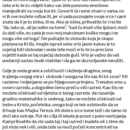
ćete vrlo brzo vidjeti kako vas žele ponovno emotivno
manipulirati za svoju korist. Govorit će razne stvari o vama, no
vi ih sve možete odbaciti, jer vi sada poznajete svoje srce i sami
znate da li je to istina, ili ne. Ako je istina, prihvatite to i recite
“da, tako je.. ali ja radim na tome”, “kad ću imati više ljubavi, moći
ću dati više, no sada je ovo moj maksimum koliko mogu i ne
mogu više od toga”. Ne puštajte tu slobodu koja je skupo
plaćena na Križu. Imajte ispred sebe vrlo jasno kakav je to
osjećaj biti slobodan i onda ćete moći vrlo brzo precizno
osjetiti kada se taj osjećaj slobode guši. Vrlo je važno da vaš
unutarnji sustav bude stabilan i da ga ne dozvoljavate narušiti.
Gdje je onda granica sebičnosti i služenja drugima, onog
traženja svojeg mira i
slobode i onoga na što nas Krist zove? Mi
rastemo i mijenjamo se po Njegovom primjeru. Trenutno smo u
ovom razredu, a dogodine ćemo preći u viši razred. Kao što ne
možete očekivati od djeteta iz tećeg razreda
da razumije
gradivo matematike iz sedmog, tako ne možete očekivati od
bebe u Kristu, početnika, onoga koji se tek oslobodio da se
žrtvuje kao Majka Tereza. Ali dobro srce tome teži i do tamo će
doći ako ustraje. Put do cilja ili ideala je posut s puno nastojanja.
Kad prihvatite da ste sada taj i taj razred i budete ok s time da
još niste neki viši, onda ćete se moći početi koncentrirati na