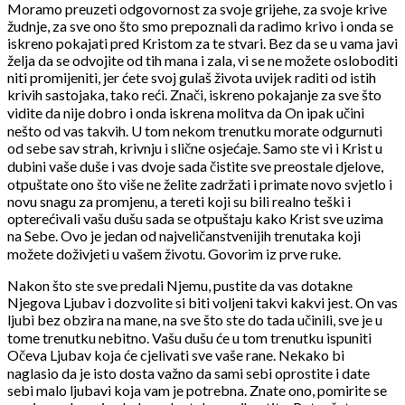
Moramo preuzeti odgovornost za svoje grijehe, za svoje krive
žudnje, za sve ono što smo prepoznali da radimo krivo i onda se
iskreno pokajati pred Kristom za te stvari. Bez da se u vama javi
želja da se odvojite od tih mana i zala, vi se ne možete osloboditi
niti promijeniti, jer ćete svoj gulaš života uvijek raditi od istih
krivih sastojaka, tako reći. Znači, iskreno pokajanje za sve što
vidite da nije dobro i onda iskrena molitva da On ipak učini
nešto od vas takvih. U tom nekom trenutku morate odgurnuti
od sebe sav strah, krivnju i slične osjećaje. Samo ste vi i Krist u
dubini vaše duše i vas dvoje sada čistite sve preostale djelove,
otpuštate ono što više ne želite zadržati i primate novo svjetlo i
novu snagu za promjenu, a tereti koji su bili realno teški i
opterećivali vašu dušu sada se otpuštaju kako Krist sve uzima
na Sebe. Ovo je jedan od najveličanstvenijih trenutaka koji
možete doživjeti u vašem životu. Govorim iz prve ruke.
Nakon što ste sve predali Njemu, pustite da vas dotakne
Njegova Ljubav i dozvolite si biti voljeni takvi kakvi jest. On vas
ljubi bez obzira na mane, na sve što ste do tada učinili, sve je u
tome trenutku nebitno. Vašu dušu će u tom trenutku ispuniti
Očeva Ljubav koja će cjelivati sve vaše rane. Nekako bi
naglasio da je isto dosta važno da sami sebi oprostite i date
sebi malo ljubavi koja vam je potrebna. Znate ono, pomirite se