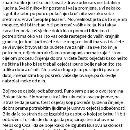
znate koliko je teško održavati zdrave odnose s nestabilnim
ljudima. Svaki njihov hir postane i vaša promjena, a vi nekako
izgubite sebe po putu u pokušaju da učinite sve oko sebe
sretnima. Pravi “people pleaser”.
No, realnost je ta da to nije niti
moguće, niti bi trebao biti pokretač vaših akcija. Na takav
karakter onda još sjedne doktrina o pomoći bližnjima i
potrebitima oko vas i to vas onda rastegne do vaših krajnjih
granica, jer kad ljudi osjete da se mogu osloniti na vas i da ćete
se vi uvijek žrtvovati da budete sve za njih i za sve što im je
potrebno, odjednom akcijama pomaganja nema kraja. U tom
cijelom procesu činjenja dobra, vi ćete često osjećati kako nešto
ne štima i kako bi se trebali osjećati puno bolje nakon što ste
toliko dobra učinili. No, nešto drugo je tu po slijedi i postoje
dublji mehanizmi koji pokreću vaše djelovanje, pa ću ovdje
nabrojati neke od njih.
Bojimo se osjećaj odbačenosti. Puno sam pisao o ovoj temi na
Bokun Neba. Slobodno u tražilicu ukucajte ove pojmove, pa
istražite dalje sami. Čest osjećaj koji pokreće
ljude na činjenje
dobra prema potrebitim ljudima je upravo osjećaj odbačenosti.
Bilo da je to strah da će izgubiti tu osobu o kojoj se brinu, ili biti
odbačeni. To čak ide do toga da projiciraju te strahove na
Nebskog Oca i da se boje kako će izgubiti Isusovu naklonost