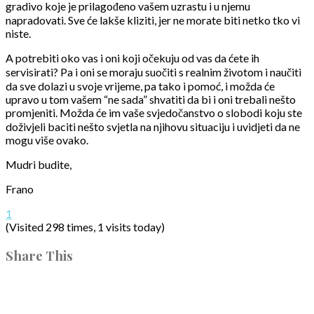
gradivo koje je prilagođeno vašem uzrastu i u njemu
napradovati. Sve će lakše kliziti, jer ne morate biti netko tko vi
niste.
A potrebiti oko vas i oni koji očekuju od vas da ćete ih
servisirati? Pa i oni se moraju suočiti s realnim životom i naučiti
da sve dolazi u svoje vrijeme, pa tako i pomoć, i možda će
upravo u tom vašem “ne sada” shvatiti da bi i oni trebali nešto
promjeniti. Možda će im vaše svjedočanstvo o slobodi koju ste
doživjeli baciti nešto svjetla na njihovu situaciju i uvidjeti da ne
mogu više ovako.
Mudri budite,
Frano
1
(Visited 298 times, 1 visits today)
Share This