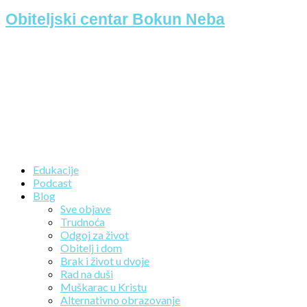
Obiteljski centar Bokun Neba
Edukacije
Podcast
Blog
Sve objave
Trudnoća
Odgoj za život
Obitelj i dom
Brak i život u dvoje
Rad na duši
Muškarac u Kristu
Alternativno obrazovanje