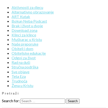
Aktivnosti za djecu
Alternativno obrazovanje
ART Kutak
Bokun Neba Podcast
Brak i život u dvoje
Download zona
Klinci za klince
Muškarac u Kristu
Naše preporuke
Obitelj i dom
Obiteljske edukacije
Odgoj za život
Rad na duši
Stručna podrška
Sve objave
Teta Eza
Trudnoća
Žena u Kristu
Pretraži
Search for: