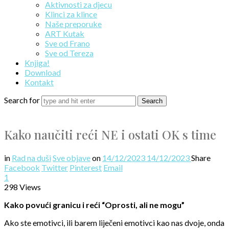
Aktivnosti za djecu
Klinci za klince
Naše preporuke
ART Kutak
Sve od Frano
Sve od Tereza
Knjiga!
Download
Kontakt
Search for
Kako naučiti reći NE i ostati OK s time
in
Rad na duši
Sve objave
on
14/12/2023
14/12/2023
Share
Facebook
Twitter
Pinterest
Email
1
298 Views
Kako povući granicu i reći “Oprosti, ali ne mogu”
Ako ste emotivci, ili barem liječeni emotivci kao nas dvoje, onda