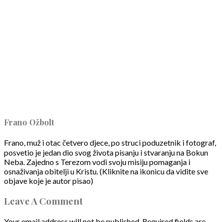
Frano Ožbolt
Frano, muž i otac četvero djece, po struci poduzetnik i fotograf,
posvetio je jedan dio svog života pisanju i stvaranju na Bokun
Neba. Zajedno s Terezom vodi svoju misiju pomaganja i
osnaživanja obitelji u Kristu. (Kliknite na ikonicu da vidite sve
objave koje je autor pisao)
Leave A Comment
Your email address will not be published.
Required fields are