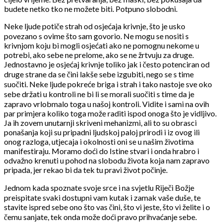
budete netko tko ne možete biti. Potpuno slobodni.
Neke ljude potiče strah od osjećaja krivnje, što je usko
povezano s ovime što sam govorio. Ne mogu se nositi s
krivnjom koju bi mogli osjećati ako ne pomognu nekome u
potrebi, ako sebe ne prelome, ako se ne žrtvuju za druge.
Jednostavno je osjećaj krivnje toliko jak i često potenciran od
druge strane da se čini lakše sebe izgubiti, nego se s time
suočiti. Neke ljude pokreće briga i strah i tako nastoje sve oko
sebe držati u kontroli ne bi li se morali suočiti s time da je
zapravo vrlobmalo toga u našoj kontroli. Vidite i sami na ovih
par primjera koliko toga može raditi ispod onoga što je vidljivo.
Ja ih zovem unutarnji skriveni mehanizmi, ali to su obrasci
ponašanja koji su pripadni ljudskoj paloj prirodi i iz ovog ili
onog razloga, utjecaja i okolnosti oni se u našim životima
manifestiraju. Moramo doći do Istine stvari i onda hrabro i
odvažno krenuti u pohod na slobodu života koja nam zapravo
pripada, jer rekao bi da tek tu pravi život počinje.
Jednom kada spoznate svoje srce i na svjetlu Riječi Božje
preispitate svaki dostupni vam kutak i zamak vaše duše, te
stavite ispred sebe ono što vas čini, što vi jeste, što vi želite i o
čemu sanjate, tek onda može doći pravo prihvaćanje sebe.