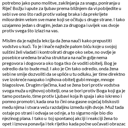
potrebno jako puno molitve, zaklinjanja za snagu, poniranja u
Riječ Božju i upute za ljubav prema bližnjem da vi pobijedite u
sebi sve ono što radi protiv vašeg braka i da prekrijete
milosrdnim velom sve mane koji se očituju s druge strane. I tako
uzajamno jedan s drugim, jedan za drugoga i uvijek vas dvoje
protiv svega što izlazi na vas.
Mislim da je najteža lekcija da žena nauči kako prepustiti
vodstvo u kući. To je i inače najteže palom biću koje u svojoj
suštini želi vladati i kontrolirati druge oko sebe, no ovdje je
posebice uređena bračna struktura na način gdje nema
pregovora i dogovora oko toga tko će voditi obitelj. Bog je
odredio da to bude muž. I ako je On tako odredio, onda žena
sebi ne smije dozvoliti da se upliće u tu odluku, jer time direktno
sve izokreće naopako i njihova obitelj gubi mnoge, mnoge
blagoslove. Drugim riječima, kad se žena bori protiv vodstva
svoga muža u njihovoj obitelji, ona se bori protiv Boga koji ga je
tamo postavio, time protiv Ljubavi koja ih spaja i ako iskreno i
pomno promotri, kada ona to čini ona gasne osjećaj bliskosti
među njima i stvara veću razdaljinu između njih dvoje. Muž tada
ostaje po strani i odvaja se od nje, a to sigurno nije bio dio
njezinog plana. I tako u
toj spontanoj akciji i reakciji žena to
opet i iznova ponavlja i tek rijetko kada počne uočavati obrazac