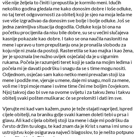
više nije željela to činiti i prepustila je kormilo meni. Idućih
nekoliko godina gledala me kako donosim dobre i loše odluke,
no taj teret odgovornosti za obitelj koji je sjeo na moja leđa me
sve više izgrađivao da donosim sve bolje i bolje odluke. Još se
jedna zanimljiva situacija dogodila. Odluke koja bi ona na
početku procijenila da nisu bile dobre, su se u većini slučajeva
kasnije pokazale kao dobre. I tako se ona naučila nasloniti na
mene i upravo u tom prepuštanju ona je pronašla slobodu za
koju nije ni znala da postoji. Rasteretila se kao majka i kao žena,
jer je spoznala (ne nužno uvijek osjećala) da je u sigurnim
rukama. Počela je razumjeti teret koji je sada na mojim leđima i
počela mi je davati podršku i snagu da se s time mogu nositi.
Odjednom, osjećao sam kako netko meni prevažan stoji iza
mene i podiže me, vjeruje u mene, daje mi snagu, moli za mene,
voli me i trpi moje mane i svime time čini me boljim čovjekom.
Njoj takvoj dao bi sve na ovome svijetu i za takvu ženu i takvu
obitelj svaki pošten muškarac će se prelomiti i dati im sve.
Vjerujte mi kad vam kažem, puno je teže stajati naprijed, ispred
cijele obitelji, na braniku gdje svaki kamen doleti tebi u prsa i
glavu. Ali kad cijela obitelj stoji iza mene i daje mi podršku da
čvrsto držim tu ulogu, te kad znam da je Krist s nama i mi smo u
ustrojstvu koje osigurava najveći blagoslov, to je nešto potpuno