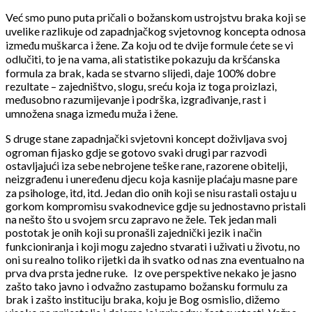
Već smo puno puta pričali o božanskom ustrojstvu braka koji se
uvelike razlikuje od zapadnjačkog svjetovnog koncepta odnosa
između muškarca i žene. Za koju od te dvije formule ćete se vi
odlučiti, to je na vama, ali statistike pokazuju da kršćanska
formula za brak, kada se stvarno slijedi, daje 100% dobre
rezultate – zajedništvo, slogu, sreću koja iz toga proizlazi,
međusobno razumijevanje i podrška, izgrađivanje, rast i
umnožena snaga između muža i žene.
S druge stane zapadnjački svjetovni koncept doživljava svoj
ogroman fijasko gdje se gotovo svaki drugi par razvodi
ostavljajući iza sebe nebrojene teške rane, razorene obitelji,
neizgrađenu i uneređenu djecu koja kasnije plaćaju masne pare
za psihologe, itd, itd. Jedan dio onih koji se nisu rastali ostaju u
gorkom kompromisu svakodnevice gdje su jednostavno pristali
na nešto što u svojem srcu zapravo ne žele. Tek jedan mali
postotak je onih koji su pronašli zajednički jezik i način
funkcioniranja i koji mogu zajedno stvarati i uživati u životu, no
oni su realno toliko rijetki da ih svatko od nas zna eventualno na
prva dva prsta jedne ruke.
Iz ove perspektive nekako je jasno
zašto tako javno i odvažno zastupamo božansku formulu za
brak i zašto instituciju braka, koju je Bog osmislio, dižemo