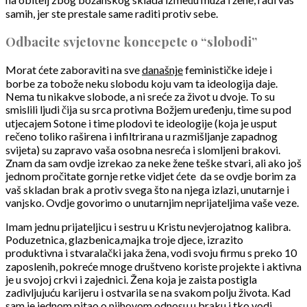
samih, jer ste prestale same raditi protiv sebe.
Odbacite svjetovne koncepete o “slobodi”
Morat ćete zaboraviti na sve
današnje
feminističke ideje i
borbe za tobože neku slobodu koju vam ta ideologija daje.
Nema tu nikakve slobode, a ni sreće za život u dvoje. To su
smislili ljudi čija su srca protivna Božjem uređenju, time su pod
utjecajem Sotone i time plodovi te ideologije (koja je usput
rečeno toliko raširena i infiltrirana u razmišljanje zapadnog
svijeta) su zapravo vaša osobna nesreća i slomljeni brakovi.
Znam da sam ovdje izrekao za neke žene teške stvari, ali ako još
jednom pročitate gornje retke vidjet ćete
da se ovdje borim za
vaš skladan brak a protiv svega što na njega izlazi, unutarnje i
vanjsko. Ovdje govorimo o unutarnjim neprijateljima vaše veze.
Imam jednu prijateljicu i sestru u Kristu nevjerojatnog kalibra.
Poduzetnica, glazbenica,majka troje djece, izrazito
produktivna i stvaralački jaka žena, vodi svoju firmu s preko 10
zaposlenih, pokreće mnoge društveno koriste projekte i aktivna
je u svojoj crkvi i zajednici. Žena koja je zaista postigla
zadivljujuću karijeru i ostvarila se na svakom polju života. Kad
sam je jednom pitao o njihovom odnosu u braku i tko vodi