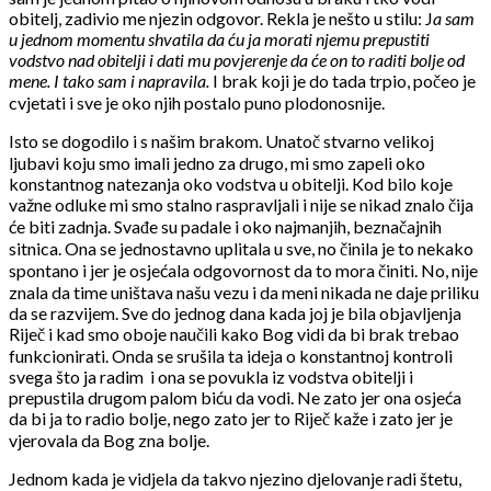
obitelj, zadivio me njezin odgovor. Rekla je nešto u stilu: J
a sam
u jednom momentu shvatila da ću ja morati njemu prepustiti
vodstvo nad obitelji i dati mu povjerenje da će on to raditi bolje od
mene. I tako sam i napravila.
I brak koji je do tada trpio, počeo je
cvjetati i sve je oko njih postalo puno plodonosnije.
Isto se dogodilo i s našim brakom. Unatoč stvarno velikoj
ljubavi koju smo imali jedno za drugo, mi smo zapeli oko
konstantnog natezanja oko vodstva u obitelji. Kod bilo koje
važne odluke mi smo stalno raspravljali i nije se nikad znalo čija
će biti zadnja. Svađe su padale i oko najmanjih, beznačajnih
sitnica. Ona se jednostavno uplitala u sve, no činila je to nekako
spontano i jer je osjećala odgovornost da to mora činiti. No, nije
znala da time uništava našu vezu i da meni nikada ne daje priliku
da se razvijem. Sve do jednog dana kada joj je bila objavljenja
Riječ i kad smo oboje naučili kako Bog vidi da bi brak trebao
funkcionirati. Onda se srušila ta ideja o konstantnoj kontroli
svega što ja radim i ona se povukla iz vodstva obitelji i
prepustila drugom palom biću da vodi. Ne zato jer ona osjeća
da bi ja to radio bolje, nego zato jer to Riječ kaže i zato jer je
vjerovala da Bog zna bolje.
Jednom kada je vidjela da takvo njezino djelovanje radi štetu,