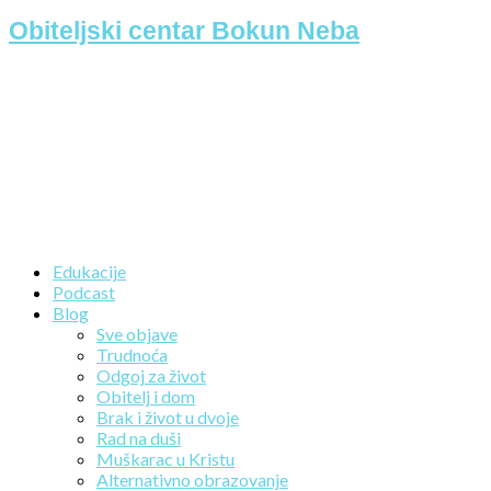
Obiteljski centar Bokun Neba
Edukacije
Podcast
Blog
Sve objave
Trudnoća
Odgoj za život
Obitelj i dom
Brak i život u dvoje
Rad na duši
Muškarac u Kristu
Alternativno obrazovanje