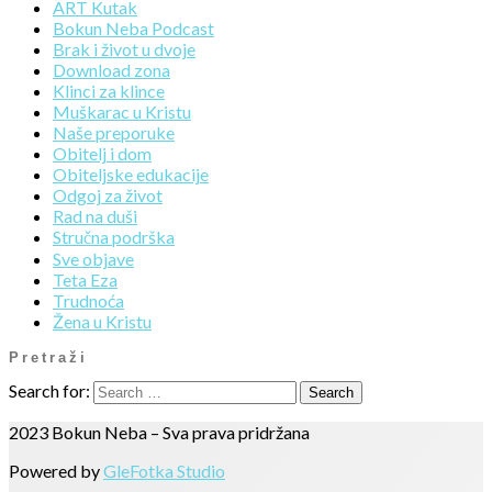
ART Kutak
Bokun Neba Podcast
Brak i život u dvoje
Download zona
Klinci za klince
Muškarac u Kristu
Naše preporuke
Obitelj i dom
Obiteljske edukacije
Odgoj za život
Rad na duši
Stručna podrška
Sve objave
Teta Eza
Trudnoća
Žena u Kristu
Pretraži
Search for:
2023 Bokun Neba – Sva prava pridržana
Powered by
GleFotka Studio