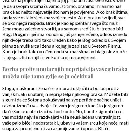
visoko na prijestolje i dajemo joj pripadnu čast svetosti. Važno
je da u svojim srcima čuvamo, štitimo, branimo i hranimo naš
brak kao nešto najsvetije što nam je povjereno. Ako brak štima,
onda sve ostalo sjeda na svoje mjesto. Ako brak ne vrijedi, sve
se oko njega raspada. Brak je kao epicentar svega što muž i
žena mogu zajedno stvoriti, a u samom središtu bi trebao biti
Bog. Drugim riječima, odnosno još jasnije rečeno, odnos između
njih dvoje treba biti tako uređen kako je Bog odredio u Svojem
planu za muškarca i ženu a kojeg je zapisao u Svetom Pismu.
Kada je brak tako uređen, onda se maksimalan blagoslov može
iz njega izliti na njih i sve koji su njima povjereni.
Borba protiv unutarnjih neprijatelja vašeg braka
možda nije tamo gdje se ju očekivali
Stoga, muškarac i žena će se morati uključiti u borbu protiv
vanjskih, ali i unutarnjih neprijatelja njihovog braka. Možete biti
sigurni da će Sotona pokušavati na sve perfidne načine unijeti
razdor između vas dvoje. To vam je sigurno kao što je sigurno
da će Sunce ujutro izaći na horizontu. No, budite sigurni da će
vas možda najviše razdvajati vaša neusklađena unutrašnjost,
vaše palo biće i nedostatak Ljubavi u vašem srcu koje neće imati
snagu za promjenu, ni za razumijevanje
i oprost. Bit će