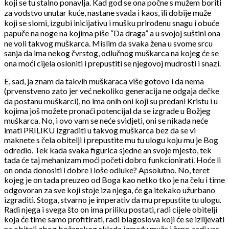
koji se tu stalno ponavlja. Kad god se ona počne s mužem boriti
za vodstvo unutar kuće, nastane svađa i kaos, ili dobije muže
koji se slomi, izgubi inicijativu i mušku prirođenu snagu i obuće
papuče na noge na kojima piše “Da draga” a u svojoj suštini ona
ne voli takvog muškarca. Mislim da svaka žena u svome srcu
sanja da ima nekog čvrstog, odlučnog muškarca na kojeg će se
ona moći cijela osloniti i prepustiti se njegovoj mudrosti i snazi.
E, sad, ja znam da takvih muškaraca više gotovo i da nema
(prvenstveno zato jer već nekoliko generacija ne odgaja dečke
da postanu muškarci), no ima onih oni koji su predani Kristu i u
kojima još možete pronaći potencijal da se izgrade u Božjeg
muškarca. No, i ovo vam se neće svidjeti, oni se nikada neće
imati PRILIKU izgraditi u takvog muškarca bez da se vi
maknete s čela obitelji i prepustite mu tu ulogu koju mu je Bog
odredio. Tek kada svaka figurica sjedne an svoje mjesto, tek
tada će taj mehanizam moći početi dobro funkcionirati. Hoće li
on onda donositi i dobre i loše odluke? Apsolutno. No, teret
kojeg je on tada preuzeo od Boga kao netko tko je na čelu i time
odgovoran za sve koji stoje iza njega, će ga itekako užurbano
izgraditi. Stoga, stvarno je imperativ da mu prepustite tu ulogu.
Radi njega i svega što on ima priliku postati, radi cijele obitelji
koja će time samo profitirati, radi blagoslova koji će se izlijevati
na obitelj zbog božanskog sklada između muža i žene, radi vas