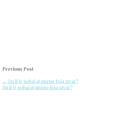
Previous Post
←
Da li je pobačaj nužno loša stvar?
Da li je pobačaj nužno loša stvar?