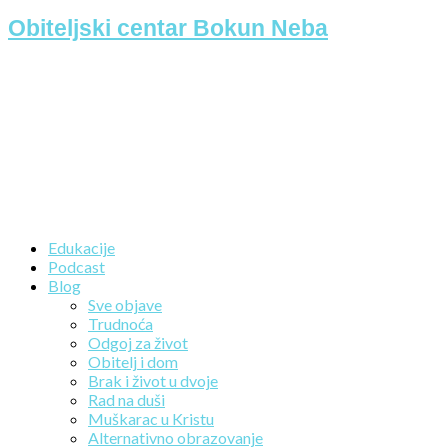
Obiteljski centar Bokun Neba
Edukacije
Podcast
Blog
Sve objave
Trudnoća
Odgoj za život
Obitelj i dom
Brak i život u dvoje
Rad na duši
Muškarac u Kristu
Alternativno obrazovanje