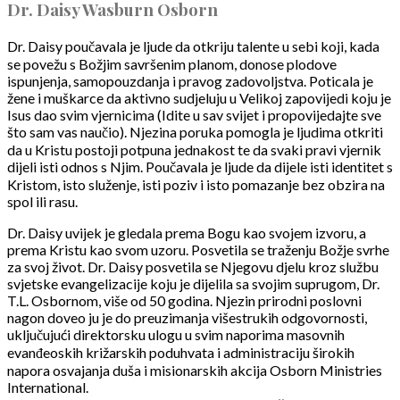
Dr. Daisy Wasburn Osborn
Dr. Daisy poučavala je ljude da otkriju talente u sebi koji, kada
se povežu s Božjim savršenim planom, donose plodove
ispunjenja, samopouzdanja i pravog zadovoljstva. Poticala je
žene i muškarce da aktivno sudjeluju u Velikoj zapovijedi koju je
Isus dao svim vjernicima (Idite u sav svijet i propovijedajte sve
što sam vas naučio). Njezina poruka pomogla je ljudima otkriti
da u Kristu postoji potpuna jednakost te da svaki pravi vjernik
dijeli isti odnos s Njim. Poučavala je ljude da dijele isti identitet s
Kristom, isto služenje, isti poziv i isto pomazanje bez obzira na
spol ili rasu.
Dr. Daisy uvijek je gledala prema Bogu kao svojem izvoru, a
prema Kristu kao svom uzoru. Posvetila se traženju Božje svrhe
za svoj život. Dr. Daisy posvetila se Njegovu djelu kroz službu
svjetske evangelizacije koju je dijelila sa svojim suprugom, Dr.
T.L. Osbornom, više od 50 godina. Njezin prirodni poslovni
nagon doveo ju je do preuzimanja višestrukih odgovornosti,
uključujući direktorsku ulogu u svim naporima masovnih
evanđeoskih križarskih poduhvata i administraciju širokih
napora osvajanja duša i misionarskih akcija Osborn Ministries
International.