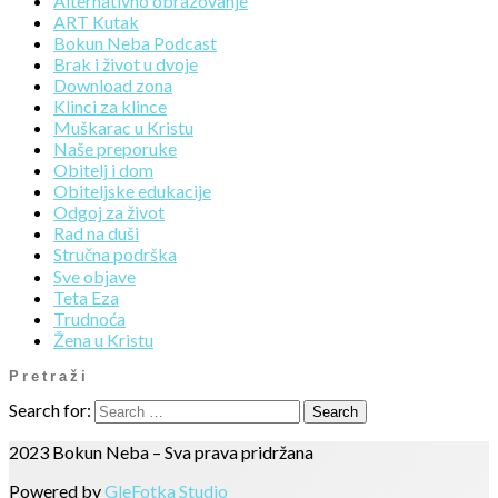
Alternativno obrazovanje
ART Kutak
Bokun Neba Podcast
Brak i život u dvoje
Download zona
Klinci za klince
Muškarac u Kristu
Naše preporuke
Obitelj i dom
Obiteljske edukacije
Odgoj za život
Rad na duši
Stručna podrška
Sve objave
Teta Eza
Trudnoća
Žena u Kristu
Pretraži
Search for:
2023 Bokun Neba – Sva prava pridržana
Powered by
GleFotka Studio