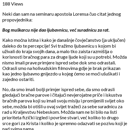
188 Views
Neki dan sam na seminaru apostola Lorensa čuo citat jednog
propovjednika:
Bog muškarcu nije dao ljubavnicu, već suradnicu za rat.
Kako moćna istina i kako je današnje čovječanstvo (ja uključen)
daleko do te percepcije! Svi tražimo ljubavnicu s kojom bi
uživali do kraja svojih dana, a malo tko zaista razmišlja o
korisnosti bračnog para za druge ljude koji su u potrebi. Možda
nismo imali prave primjere ispred sebe dok smo odrastali.
Odrasli smo na holivudskim filmovima gdje je brak prikazan
kao jedno ljubavno gnijezdo u kojeg ćemo se moći ušuškati i
zajedno ostariti.
No, da smo imali bolji primjer ispred sebe, da smo odrasli
gledajući bračne parove i čitajući nevjerojatne priče i iskustva
bračnih parova koji su imali svoju misiju i promijenili svijet oko
sebe, možda bi otišli u ovaj svijet tražeći za sebe suradnicu za
rad u Kraljevstvu Nebeskom. Možda nam ne bi bilo na listi
prioriteta fizički izgled i površne stvari, već koliko to drugo
srce gori za Krista i koliko je spremno odazvati se pozivu koji je
nad svima nama.