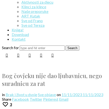
Aktivnosti za djecu
Klinci za klince
Naše preporuke
ART Kutak
Sve od Frano
Sve od Tereza
Knjiga!
Download
Kontakt
Search for
Bog čovjeku nije dao ljubavnicu, nego
suradnicu za rat
in
Brak i život u dvoje
Sve objave
on
11/11/2023
11/11/2023
Share
Facebook
Twitter
Pinterest
Email
3