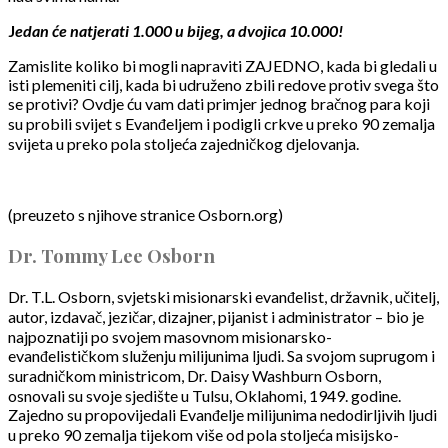
J
eda
n će natjerati 1.000 u bijeg, a dvojica 10.000!
Zamislite koliko bi mogli napraviti ZAJEDNO, kada bi gledali u
isti plemeniti cilj, kada bi udruženo zbili redove protiv svega što
se protivi? Ovdje ću vam dati primjer jednog bračnog para koji
su probili svijet s Evanđeljem i podigli crkve u preko 90 zemalja
svijeta u preko pola stoljeća zajedničkog djelovanja.
(preuzeto s njihove stranice Osborn.org)
Dr. Tommy Lee Osborn
Dr. T.L. Osborn, svjetski misionarski evanđelist, državnik, učitelj,
autor, izdavač, jezičar, dizajner, pijanist i administrator – bio je
najpoznatiji po svojem masovnom misionarsko-
evanđelističkom služenju milijunima ljudi. Sa svojom suprugom i
suradničkom ministricom, Dr. Daisy Washburn Osborn,
osnovali su svoje sjedište u Tulsu, Oklahomi, 1949. godine.
Zajedno su propovijedali Evanđelje milijunima nedodirljivih ljudi
u preko 90 zemalja tijekom više od pola stoljeća misijsko-