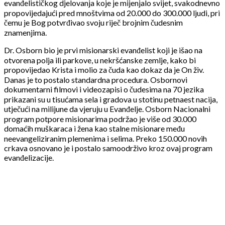
evanđelističkog djelovanja koje je mijenjalo svijet, svakodnevno
propovijedajući pred mnoštvima od 20.000 do 300.000 ljudi, pri
čemu je Bog potvrđivao svoju riječ brojnim čudesnim
znamenjima.
Dr. Osborn bio je prvi misionarski evanđelist koji je išao na
otvorena polja ili parkove, u nekršćanske zemlje, kako bi
propovijedao Krista i molio za čuda kao dokaz da je On živ.
Danas je to postalo standardna procedura. Osbornovi
dokumentarni filmovi i videozapisi o čudesima na 70 jezika
prikazani su u tisućama sela i gradova u stotinu petnaest nacija,
utječući na milijune da vjeruju u Evanđelje. Osborn Nacionalni
program potpore misionarima podržao je više od 30.000
domaćih muškaraca i žena kao stalne misionare među
neevangeliziranim plemenima i selima. Preko 150.000 novih
crkava osnovano je i postalo samoodrživo kroz ovaj program
evanđelizacije.