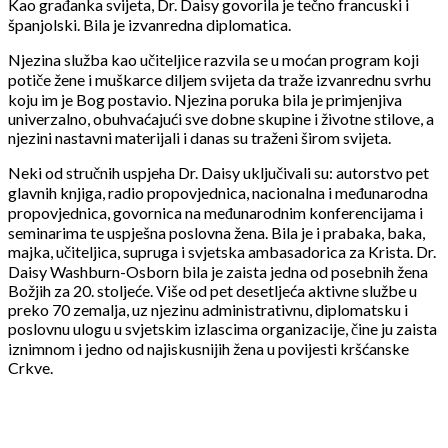
Kao građanka svijeta, Dr. Daisy govorila je tečno francuski i
španjolski. Bila je izvanredna diplomatica.
Njezina služba kao učiteljice razvila se u moćan program koji
potiče žene i muškarce diljem svijeta da traže izvanrednu svrhu
koju im je Bog postavio. Njezina poruka bila je primjenjiva
univerzalno, obuhvaćajući sve dobne skupine i životne stilove, a
njezini nastavni materijali i danas su traženi širom svijeta.
Neki od stručnih uspjeha Dr. Daisy uključivali su: autorstvo pet
glavnih knjiga, radio propovjednica, nacionalna i međunarodna
propovjednica, govornica na međunarodnim konferencijama i
seminarima te uspješna poslovna žena. Bila je i prabaka, baka,
majka, učiteljica, supruga i svjetska ambasadorica za Krista. Dr.
Daisy Washburn-Osborn bila je zaista jedna od posebnih žena
Božjih za 20. stoljeće. Više od pet desetljeća aktivne službe u
preko 70 zemalja, uz njezinu administrativnu, diplomatsku i
poslovnu ulogu u svjetskim izlascima organizacije, čine ju zaista
iznimnom i jedno od najiskusnijih žena u povijesti kršćanske
Crkve.