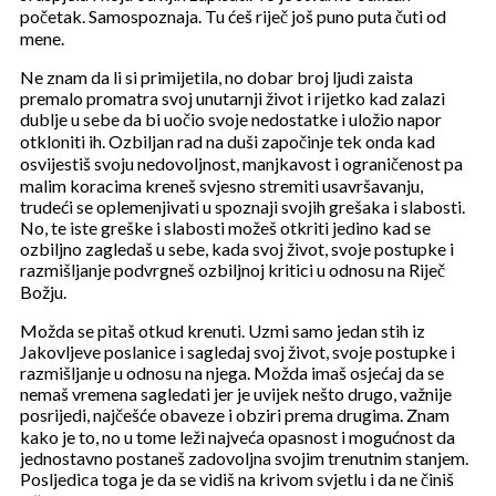
početak. Samospoznaja. Tu ćeš riječ još puno puta čuti od
mene.
Ne znam da li si primijetila, no dobar broj ljudi zaista
premalo promatra svoj unutarnji život i rijetko kad zalazi
dublje u sebe da bi uočio svoje nedostatke i uložio napor
otkloniti ih. Ozbiljan rad na duši započinje tek onda kad
osvijestiš svoju nedovoljnost, manjkavost i ograničenost pa
malim koracima kreneš svjesno stremiti usavršavanju,
trudeći se oplemenjivati u spoznaji svojih grešaka i slabosti.
No, te iste greške i slabosti možeš otkriti jedino kad se
ozbiljno zagledaš u sebe, kada svoj život, svoje postupke i
razmišljanje podvrgneš ozbiljnoj kritici u odnosu na Riječ
Božju.
Možda se pitaš otkud krenuti. Uzmi samo jedan stih iz
Jakovljeve poslanice i sagledaj svoj život, svoje postupke i
razmišljanje u odnosu na njega. Možda imaš osjećaj da se
nemaš vremena sagledati jer je uvijek nešto drugo, važnije
posrijedi, najčešće obaveze i obziri prema drugima. Znam
kako je to, no u tome leži najveća opasnost i mogućnost da
jednostavno postaneš zadovoljna svojim trenutnim stanjem.
Posljedica toga je da se vidiš na krivom svjetlu i da ne činiš