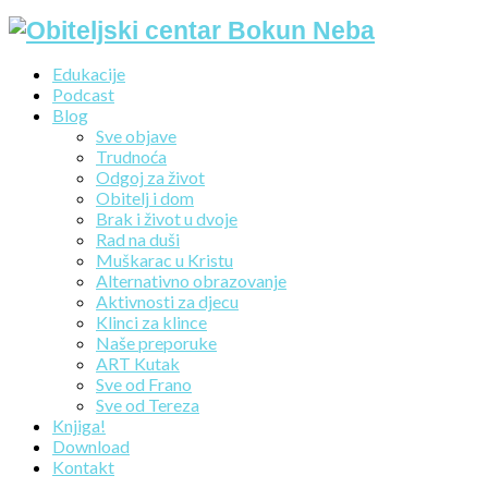
Edukacije
Podcast
Blog
Sve objave
Trudnoća
Odgoj za život
Obitelj i dom
Brak i život u dvoje
Rad na duši
Muškarac u Kristu
Alternativno obrazovanje
Aktivnosti za djecu
Klinci za klince
Naše preporuke
ART Kutak
Sve od Frano
Sve od Tereza
Knjiga!
Download
Kontakt