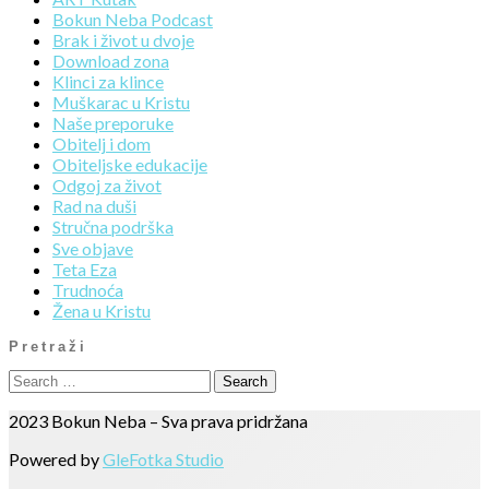
Bokun Neba Podcast
Brak i život u dvoje
Download zona
Klinci za klince
Muškarac u Kristu
Naše preporuke
Obitelj i dom
Obiteljske edukacije
Odgoj za život
Rad na duši
Stručna podrška
Sve objave
Teta Eza
Trudnoća
Žena u Kristu
Pretraži
2023 Bokun Neba – Sva prava pridržana
Powered by
GleFotka Studio