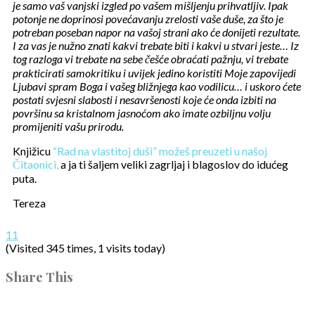
je samo vaš vanjski izgled po vašem mišljenju prihvatljiv. Ipak
potonje ne doprinosi povećavanju zrelosti vaše duše, za što je
potreban poseban napor na vašoj strani ako će donijeti rezultate.
I za vas je nužno znati kakvi trebate biti i kakvi u stvari jeste… Iz
tog razloga vi trebate na sebe češće obraćati pažnju, vi trebate
prakticirati samokritiku i uvijek jedino koristiti Moje zapovijedi
Ljubavi spram Boga i vašeg bližnjega kao vodilicu… i uskoro ćete
postati svjesni slabosti i nesavršenosti koje će onda izbiti na
površinu sa kristalnom jasnoćom ako imate ozbiljnu volju
promijeniti vašu prirodu.
Knjižicu
“Rad na vlastitoj duši” možeš preuzeti u našoj
Čitaonici,
a ja ti šaljem veliki zagrljaj i blagoslov do idućeg
puta.
Tereza
11
(Visited 345 times, 1 visits today)
Share This