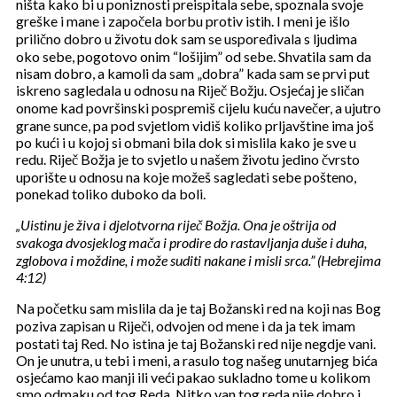
ništa kako bi u poniznosti preispitala sebe, spoznala svoje
greške i mane i započela borbu protiv istih. I meni je išlo
prilično dobro u životu dok sam se uspoređivala s ljudima
oko sebe, pogotovo onim “lošijim” od sebe. Shvatila sam da
nisam dobro, a kamoli da sam „dobra” kada sam se prvi put
iskreno sagledala u odnosu na Riječ Božju. Osjećaj je sličan
onome kad površinski pospremiš cijelu kuću navečer, a ujutro
grane sunce, pa pod svjetlom vidiš koliko prljavštine ima još
po kući i u kojoj si obmani bila dok si mislila kako je sve u
redu.
Riječ Božja je to svjetlo u našem životu jedino čvrsto
uporište u odnosu na koje možeš sagledati sebe pošteno,
ponekad toliko duboko da boli
.
„Uistinu je živa i djelotvorna riječ Božja. Ona je oštrija od
svakoga dvosjeklog mača i prodire do rastavljanja duše i duha,
zglobova i moždine, i može suditi nakane i misli srca.” (Hebrejima
4:12)
Na početku sam mislila da je taj Božanski red na koji nas Bog
poziva zapisan u Riječi, odvojen od mene i da ja tek imam
postati taj Red. No istina je taj Božanski red nije negdje vani.
On je unutra, u tebi i meni, a rasulo tog našeg unutarnjeg bića
osjećamo kao manji ili veći pakao sukladno tome u kolikom
smo odmaku od tog Reda. Nitko van tog reda nije dobro i