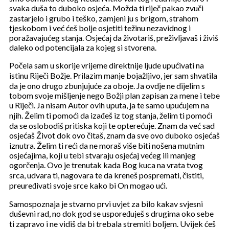
svaka duša to duboko osjeća. Možda ti riječ pakao zvuči
zastarjelo i grubo i teško, zamjeni ju s brigom, strahom
tjeskobom i već ćeš bolje osjetiti težinu nezavidnog i
poražavajućeg stanja. Osjećaj da životariš, preživljavaš i živiš
daleko od potencijala za kojeg si stvorena.
Počela sam u skorije vrijeme direktnije ljude upućivati na
istinu Riječi Božje. Prilazim manje bojažljivo, jer sam shvatila
da je ono drugo zbunjujuće za oboje. Ja ovdje ne dijelim s
tobom svoje mišljenje nego Božji plan zapisan za mene i tebe
u Riječi. Ja nisam Autor ovih uputa, ja te samo upućujem na
njih. Želim ti pomoći da izađeš iz tog stanja, želim ti pomoći
da se oslobodiš pritiska koji te opterećuje. Znam da već sad
osjećaš Život dok ovo čitaš, znam da sve ovo duboko osjećaš
iznutra. Želim ti reći da ne moraš više biti nošena mutnim
osjećajima, koji u tebi stvaraju osjećaj većeg ili manjeg
ogorčenja. Ovo je trenutak kada Bog kuca na vrata tvog
srca, udvara ti, nagovara te da kreneš pospremati, čistiti,
preuređivati svoje srce kako bi On mogao ući.
Samospoznaja je stvarno prvi uvjet za bilo kakav svjesni
duševni rad, no dok god se uspoređuješ s drugima oko sebe
ti zapravo i ne vidiš da bi trebala stremiti boljem. Uvijek ćeš