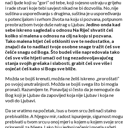
naći ljude koji su “gori” od tebe, koji svjesno ustraju u grijehu
i rade stvari koje tebi savjest nikad ne bi dozvolila. No, nije
suština u uspoređivanju s drugima, suština je u uspoređivanju
s potencijalom i svrhom života na koju si pozvana, potpunom
preobrazbom tvoje duše natrag u Ljubav.
Jedino onda kad
sebe iskreno sagledaš u odnosu Na Riječ shvatit ćeš
koliko si malena u odnosu na cilj na koju si pozvana.
Tako malena htjet ćeš otkloniti sve te nedostatke, a
znajući da to nadilazi tvoje osobne snage tražit ćeš sve
češće snagu od Boga. Što budeš više napredovala tako
ćeš sve više htjeti umaći od tog nezadovoljavajućeg
stanja svojih grešaka i slabosti, grabit ćeš sve više i
osjećat ćeš kako si Bogu sve bliže.
Možda se bojiš krenuti, možda ne želiš iskreno „proroštati”
po svojoj unutrašnjosti. Možda se bojiš svega što bi mogla
pronaći. Razumijem te. Ponavljaj si često da je nemoguće da
Bog koji je Ljubav da zapovijed koja nije Ljubav i koja ne
vodi do Ljubavi.
Da se vratimo na početak, Isus u tvom srcu želi naći stalno
prebivalište. A Njegov mir, radost ispunjenje, sigurnost mogu
prebivati u tvom srcu u onoj mjeri u kojem u kojem svoje srce
pripremiš za Njega. I ako bi u jednoj rečenici mogla sažeti