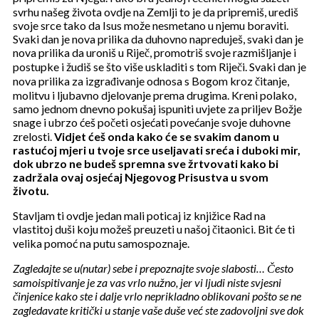
svrhu našeg života ovdje na Zemlji to je da pripremiš, urediš
svoje srce tako da Isus može nesmetano u njemu boraviti.
Svaki dan je nova prilika da duhovno napreduješ, svaki dan je
nova prilika da uroniš u Riječ, promotriš svoje razmišljanje i
postupke i žudiš se što više uskladiti s tom Riječi. Svaki dan je
nova prilika za izgrađivanje odnosa s Bogom kroz čitanje,
molitvu i ljubavno djelovanje prema drugima. Kreni polako,
samo jednom dnevno pokušaj ispuniti uvjete za priljev Božje
snage i ubrzo ćeš početi osjećati povećanje svoje duhovne
zrelosti.
Vidjet ćeš onda kako će se svakim danom u
rastućoj mjeri u tvoje srce useljavati sreća i duboki mir,
dok ubrzo ne budeš spremna sve žrtvovati kako bi
zadržala ovaj osjećaj Njegovog Prisustva u svom
životu.
Stavljam ti ovdje jedan mali poticaj iz knjižice Rad na
vlastitoj duši koju možeš preuzeti u našoj čitaonici. Bit će ti
velika pomoć na putu samospoznaje.
Zagledajte se u(nutar) sebe i prepoznajte svoje slabosti… Često
samoispitivanje je za vas vrlo nužno, jer vi ljudi niste svjesni
činjenice kako ste i dalje vrlo neprikladno oblikovani pošto se ne
zagledavate kritički u stanje vaše duše već ste zadovoljni sve dok