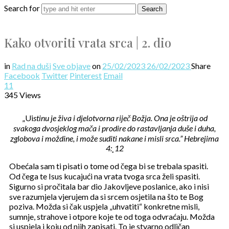
Search for
Kako otvoriti vrata srca | 2. dio
in
Rad na duši
Sve objave
on
25/02/2023
26/02/2023
Share
Facebook
Twitter
Pinterest
Email
11
345 Views
„Ui
stinu je živa i djelotvorna riječ Božja. Ona je oštrija od
svakoga dvosjeklog mača i prodire do rastavljanja duše i duha,
zglobova i moždine, i može suditi nakane i misli srca.” Hebrejima
4:¸12
Obećala sam ti pisati o tome od čega bi se trebala spasiti.
Od čega te Isus kucajući na vrata tvoga srca želi spasiti.
Sigurno si pročitala bar dio Jakovljeve poslanice, ako i nisi
sve razumjela vjerujem da si srcem osjetila na što te Bog
poziva. Možda si čak uspjela „uhvatiti“ konkretne misli,
sumnje, strahove i otpore koje te od toga odvraćaju. Možda
si uspjela i koju od njih zapisati. To je stvarno odličan