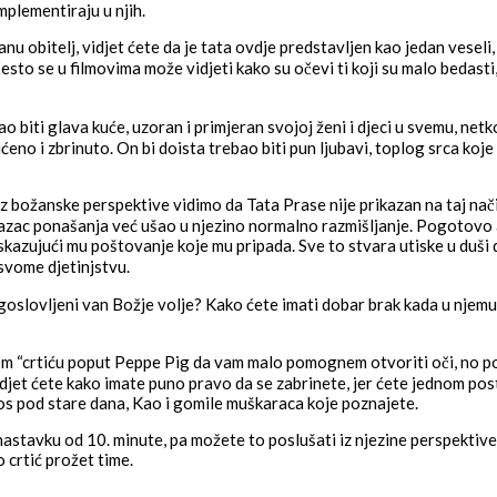
mplementiraju u njih.
u obitelj, vidjet ćete da je tata ovdje predstavljen kao jedan veseli,
često se u filmovima može vidjeti kako su očevi ti koji su malo bedasti, 
biti glava kuće, uzoran i primjeran svojoj ženi i djeci u svemu, netko
ićeno i zbrinuto. On bi doista trebao biti pun ljubavi, toplog srca koje
iz božanske perspektive vidimo da Tata Prase nije prikazan na taj na
razac ponašanja već ušao u njezino normalno razmišljanje. Pogotovo 
skazujući mu poštovanje koje mu pripada. Sve to stvara utiske u duši
 svome djetinjstvu.
agoslovljeni van Božje volje? Kako ćete imati dobar brak kada u nje
 “crtiću poput Peppe Pig da vam malo pomognem otvoriti oči, no pog
djet ćete kako imate puno pravo da se zabrinete, jer ćete jednom post
nos pod stare dana, Kao i gomile muškaraca koje poznajete.
nastavku od 10. minute, pa možete to poslušati iz njezine perspektiv
 crtić prožet time.