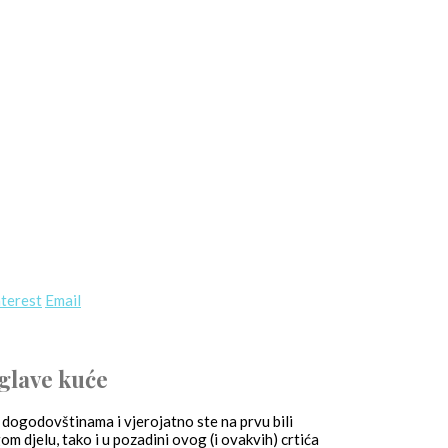
terest
Email
 glave kuće
m dogodovštinama i vjerojatno ste na prvu bili
m djelu, tako i u pozadini ovog (i ovakvih) crtića