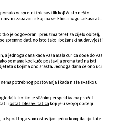
 pomalo nespretni i blesavi lik koji često nešto
naivni i zabavni i s kojima se klinci mogu cirkusirati.
 tko je odgovoran i preuzima teret za cijelu obitelj,
 se spremno dati, no isto tako i božanski mudar, vješt i
čin, a jednoga dana kada vaša mala curica dođe do vas
ako se mama kod kuće postavlja prema tati na isti
 djeteta s kojima ono srasta. Jednoga dana će ono ući
mu nema potrebnog poštovanja i kada niste svatko u
ledajte koliko je sličnim perspektivama prožet
ati i
ostati blesavi tatica
koji je u svojoj obitelji
e, a ispod toga vam ostavljam jednu kompilaciju Tate