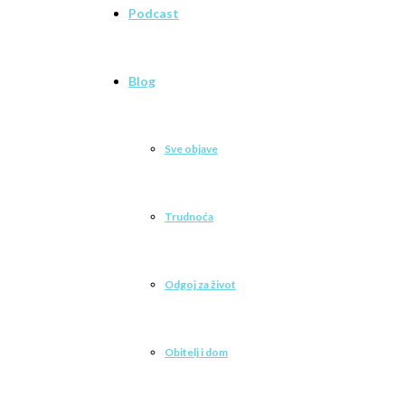
Podcast
Blog
Sve objave
Trudnoća
Odgoj za život
Obitelj i dom