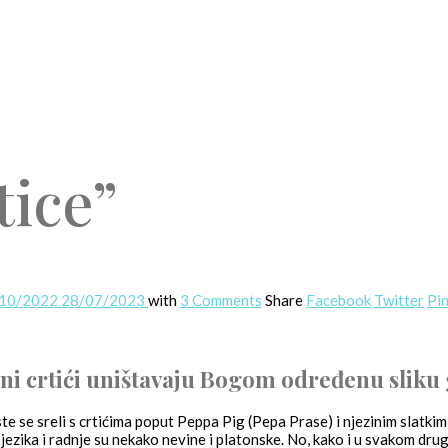
tice”
/10/2022
28/07/2023
with
3 Comments
Share
Facebook
Twitter
Pin
čni crtići uništavaju Bogom određenu sliku
te se sreli s crtićima poput Peppa Pig (Pepa Prase) i njezinim slatki
ezika i radnje su nekako nevine i platonske. No, kako i u svakom drugo