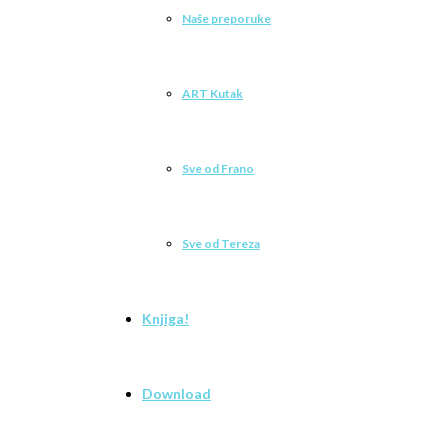
Naše preporuke
ART Kutak
Sve od Frano
Sve od Tereza
Knjiga!
Download