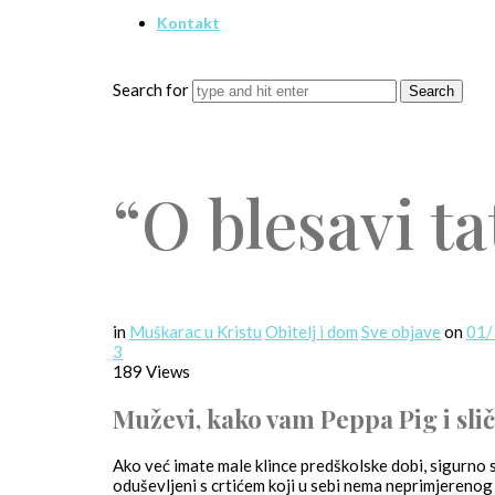
Kontakt
Search for
“O blesavi ta
in
Muškarac u Kristu
Obitelj i dom
Sve objave
on
01
3
189 Views
Muževi, kako vam Peppa Pig i sli
Ako već imate male klince predškolske dobi, sigurno s
oduševljeni s crtićem koji u sebi nema neprimjerenog j