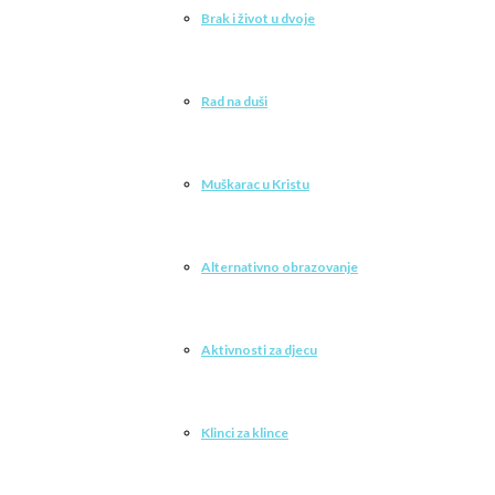
Brak i život u dvoje
Rad na duši
Muškarac u Kristu
Alternativno obrazovanje
Aktivnosti za djecu
Klinci za klince