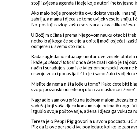
stoji izvjesna agenda i ideje koje autori (ne)svjesno i
Ako malo bolje promotrite ovu doista veselu i nasmijan
zabrlja, a mama i djeca se tome uvijek veselo smiju. I 
No, postoji razlog zašto se stvara takva slika očeva.
U Božjim očima i prema Njegovom nauku otac bi trebao 
netko kraj koga će se cijela obitelj moći osjećati zašt
odmjeren u svemu što radi.
Kada sagledamo situacije unutar ove vesele obitelji 
i kaže
„a blesavi tatice“
onda ćete znati kako je taj ob
način i surađuje s tom iskrivljenom perspektivom ne i
u svoju vezu i ponavljati što je i samo čulo i vidjelo u
Mislite da nema ništa loše u tome? Kako ćete biti bl
svojoj božanski određenoj ulozi za muškarce i žene?
Nagradio sam ovu priču na jednom malom „bezazlenom
sadržaj koji vaša djeca konzumiraju od malih nogu. Vi
izgubio svoje poštovanje, a žena i djeca ga vuku za 
Tereza je o Peppi Pig govorila u svom podcastu u 5. 
Pig da iz ove perspektive pogledate koliko je zapravo