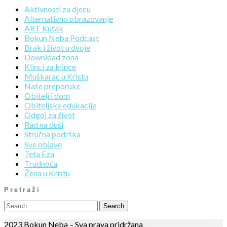
Aktivnosti za djecu
Alternativno obrazovanje
ART Kutak
Bokun Neba Podcast
Brak i život u dvoje
Download zona
Klinci za klince
Muškarac u Kristu
Naše preporuke
Obitelj i dom
Obiteljske edukacije
Odgoj za život
Rad na duši
Stručna podrška
Sve objave
Teta Eza
Trudnoća
Žena u Kristu
Pretraži
2023 Bokun Neba – Sva prava pridržana