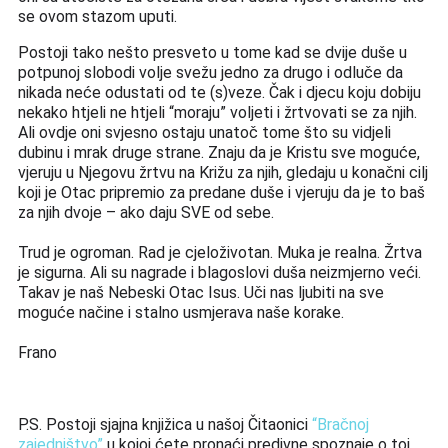
se ovom stazom uputi.
Postoji tako ne
š
to presveto u tome kad se dvije du
š
e u 
potpunoj slobodi volje svežu jedno za drugo i odlu
č
e da 
nikada ne
ć
e odustati od te (s)veze. 
Č
ak i djecu koju dobiju 
nekako htjeli ne htjeli 
“
moraju
”
 voljeti i 
ž
rtvovati se za njih. 
Ali ovdje oni svjesno ostaju unato
č
 tome što su vidjeli 
dubinu i mrak druge strane. Znaju da je Kristu sve mogu
ć
e, 
vjeruju u Njegovu žrtvu na Križu za njih, gledaju u kona
č
ni cilj 
koji je Otac pripremio za predane duše i vjeruju da je to
 baš
za njih dvoje – ako daju SVE od sebe.
Trud je ogroman. Rad je 
cjeloživotan
. Muka je realna. 
Ž
rtva 
je sigurna. Ali 
su
 nagrad
e
 i 
blagoslovi
du
š
a neizmjerno ve
ći
. 
Takav je na
š
 Nebeski Otac Isus. Uči nas ljubiti na sve 
moguće načine i stalno usmjerava naše korake.
Frano
P.S. Postoji sjajna knjižica u našoj Čitaonici 
“Bračnoj 
zajedništvo”
 u kojoj ćete pronaći predivne spoznaje o toj 