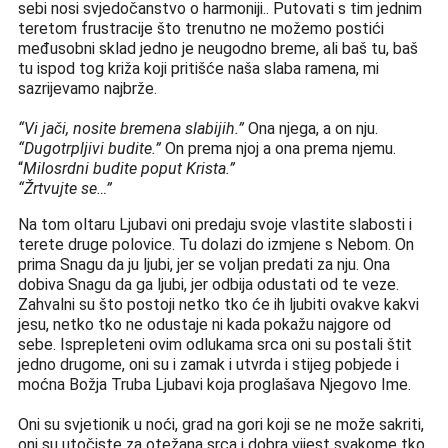
sebi nosi svjedo
č
anstvo o harmoniji.. Putovati s tim jednim 
teretom frustracije što trenutno ne mo
ž
emo posti
ć
i 
me
đu
s
o
bni sklad jedno je neugodno breme, ali baš tu, baš 
tu ispod tog križa koji 
pritišće
 na
š
a slaba ramena, mi 
sazrijevamo najbr
ž
e.
“Vi jači, nosite bremena slabijih.” 
Ona njega, a on nju.
“Dugotrpljivi budite.”
 On prema njoj a ona prema njemu.
“
Milosrdni budite poput Krista.”
“Žrtvujte se…”
Na tom oltaru Ljubavi oni predaju svoje vlastite slabosti i 
terete druge polovice. Tu dolazi do izmjene s Nebom. On 
prima Snagu da ju ljubi, jer se voljan predati za nju. Ona 
dobiva Snagu da ga ljubi, jer odbija odustati od te veze. 
Zahvalni su što postoji netko tko će ih ljubiti ovakve kakvi 
jesu, netko tko ne odustaje ni kada pokažu najgore od 
sebe. Isprepleteni ovim odlukama srca oni su postali 
š
tit 
jedno drugome, oni su i zamak i utvrda i stijeg pobjede i 
mo
ć
na Bo
ž
ja Truba Ljubavi koja progla
š
ava Njegovo Ime.
Oni su 
svjetionik
 u no
ć
i, grad na gori koji se ne mo
ž
e sakriti, 
oni su uto
č
iste za otežana srca i dobra vijest svakome tko 