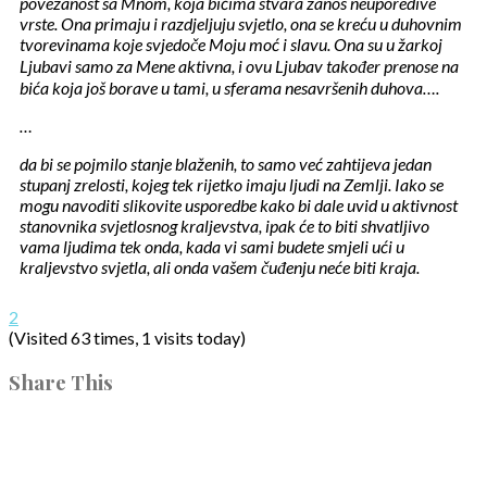
povezanost sa Mnom, koja bićima stvara zanos neuporedive
vrste. Ona primaju i razdjeljuju svjetlo, ona se kreću u duhovnim
tvorevinama koje svjedoče Moju moć i slavu. Ona su u žarkoj
Ljubavi samo za Mene aktivna, i ovu Ljubav također prenose na
bića koja još borave u tami, u sferama nesavršenih duhova….
…
da bi se pojmilo stanje blaženih, to samo već zahtijeva jedan
stupanj zrelosti, kojeg tek rijetko imaju ljudi na Zemlji. Iako se
mogu navoditi slikovite usporedbe kako bi dale uvid u aktivnost
stanovnika svjetlosnog kraljevstva, ipak će to biti shvatljivo
vama ljudima tek onda, kada vi sami budete smjeli ući u
kraljevstvo svjetla, ali onda vašem čuđenju neće biti kraja.
2
(Visited 63 times, 1 visits today)
Share This