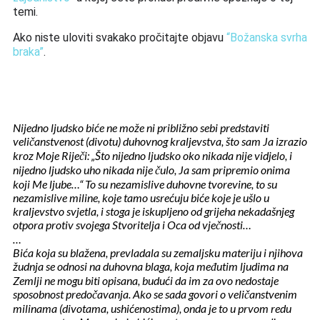
temi. 
Ako niste uloviti svakako pročitajte objavu 
“Božanska svrha 
braka”
.
Nijedno ljudsko biće ne može ni približno sebi predstaviti
veličanstvenost (divotu) duhovnog kraljevstva, što sam Ja izrazio
kroz Moje Riječi: „Što nijedno ljudsko oko nikada nije vidjelo, i
nijedno ljudsko uho nikada nije čulo, Ja sam pripremio onima
koji Me ljube…“ To su nezamislive duhovne tvorevine, to su
nezamislive miline, koje tamo usrećuju biće koje je ušlo u
kraljevstvo svjetla, i stoga je iskupljeno od grijeha nekadašnjeg
otpora protiv svojega Stvoritelja i Oca od vječnosti…
…
Bića koja su blažena, prevladala su zemaljsku materiju i njihova
žudnja se odnosi na duhovna blaga, koja međutim ljudima na
Zemlji ne mogu biti opisana, budući da im za ovo nedostaje
sposobnost predočavanja. Ako se sada govori o veličanstvenim
milinama (divotama, ushićenostima), onda je to u prvom redu