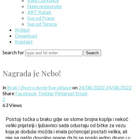
Klinci za klince
Naše preporuke
ART Kutak
Sve od Frano
Sve od Tereza
Knjiga!
Download
Kontakt
Search for
Nagrada je Nebo!
in
Brak i život u dvoje
Sve objave
on
24/08/2022
24/08/2022
Share
Facebook
Twitter
Pinterest
Email
2
63 Views
Postoji točka u braku gdje se slome brojna koplja i nekoć 
veliki prijatelji i ljubavnici sada odustaju od bitke za vezu 
koja je dodu
š
e mo
ž
da i imala potencijal postati velika, ali 
nije se na
šl
o dovoljno snage da bi se nosilo jedno drugo i u 