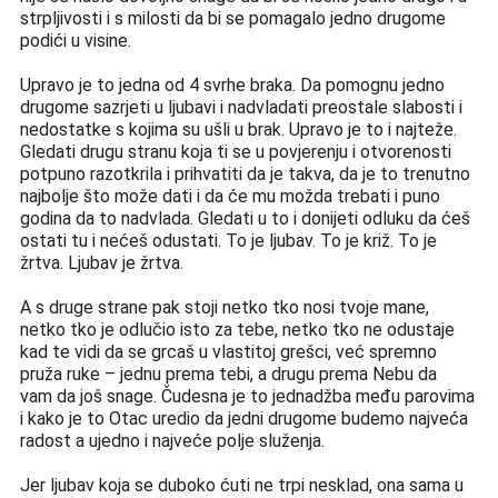
strpljivosti i s milosti da bi se pomagalo jedno drugome 
podići u visine.
Upravo je to jedna od 4 svrhe braka. Da pomognu jedno 
drugome sazrjeti u ljubavi i nadvladati preostale slabosti i 
nedostatke s kojima su ušli u brak. Upravo je to i 
najteže
. 
Gledati drugu stranu koja ti se u povjerenju i otvorenosti 
potpuno razotkrila i prihvatiti da je takva, da je to trenutno 
najbolje što 
može
 dati i da 
ć
e mu mo
ž
da trebati i puno 
godina da to nadvlada. Gledati u to i donijeti odluku da 
ć
e
š
ostati tu i ne
ć
e
š
 odustati. To je ljubav. To je kri
ž
. To je 
ž
rtva. Ljubav je 
ž
rtva.
A s druge strane pak stoji netko tko nosi tvoje mane, 
netko tko je odlu
č
io isto za tebe, netko tko ne odustaje 
kad te vidi da se grca
š
 u vlastitoj grešci, ve
ć
 spremno 
pru
ž
a ruke – jednu prema tebi, a drugu prema Nebu da 
vam
 da još snage. 
Č
udesna je to jednad
ž
ba me
đ
u parovima 
i kako je to Otac uredio da jedni drugome budemo najve
ć
a 
radost a ujedno i najve
ć
e polje slu
ž
enja.
Jer ljubav koja se duboko 
ć
uti ne trpi nesklad, ona sama u 