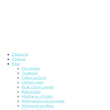
Edukacije
Podcast
Blog
Sve objave
Trudnoća
Odgoj za život
Obitelj i dom
Brak i život u dvoje
Rad na duši
Muškarac u Kristu
Alternativno obrazovanje
Aktivnosti za djecu