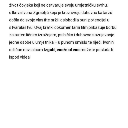
život čovjeka koji ne ostvaruje svoju umjetničku svrhu, 
otkriva Ivona Zgrabljić koja je kroz svoju duhovnu katarzu 
došla do svoje vlastite srži i oslobodila puni potencijal u 
stvaralaštvu. Ovaj kratki dokumentarni film prikazuje borbu 
za autentičnim izražajem, psihičko i duhovno sazrijevanje 
jedne osobe u umjetnika – u punom smislu te riječi. Ivonin 
odličan novi album 
Izgubljeno/nađeno
 možete poslušati 
ispod videa!