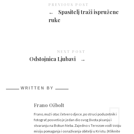
PREVIOUS POST
←
Spasitelj traži ispružene
ruke
NEXT POST
Odstojnica Ljubavi
→
WRITTEN BY
Frano Ožbolt
Frano, muž i otac četvero djece, po struci poduzetnik i
fotograf, posvetio je jedan dio svog života pisanju i
stvaranju na Bokun Neba. Zajedno s Terezom vodi svoju
misiju pomaganja i osnaživanja obitelji u Kristu. (Kliknite