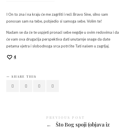
I On to zna i na kraju će me zagrliti i reći: Bravo Sine, silno sam
ponosan sam na tebe, pobjedio si samoga sebe. Volim te!
Nadam se da će te uspjeti pronaći sebe negdje u ovim redovima i da
će vam ova drugačija perspektiva dati unutarnje snage da date
petama vjetra i slobodnoga srca potrčite Tati našem u zagrljaj.
4
SHARE THIS
PREVIOUS POST
←
Što Bog spoji (objava iz