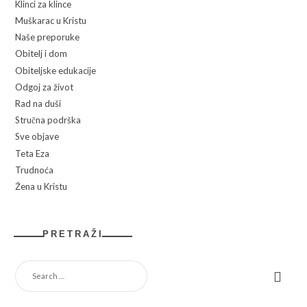
Klinci za klince
Muškarac u Kristu
Naše preporuke
Obitelj i dom
Obiteljske edukacije
Odgoj za život
Rad na duši
Stručna podrška
Sve objave
Teta Eza
Trudnoća
Žena u Kristu
PRETRAŽI
SEARCH
FOR: