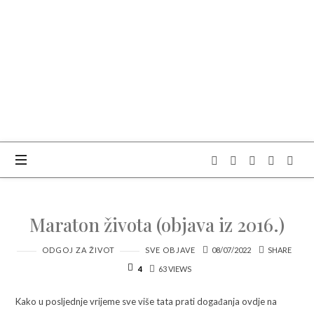
OBITELJSKI
CENTAR
BOKUN
NEBA
Maraton života (objava iz 2016.)
ODGOJ ZA ŽIVOT
SVE OBJAVE
08/07/2022
SHARE
4
63 VIEWS
Kako u posljednje vrijeme sve više tata prati događanja ovdje na