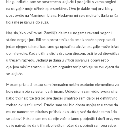
blogu odlučio sam se povremeno uključiti i podijeliti s vama pogled
na odgoj iz moje očinske perspektive. Ovo je dakle moj prvi blog
post ovdje na Maminom blagu. Nedavno mi se u molitvi otkrila priča
koja me je ganula do suza.
Naš sin jako voli trčati. Zamišlja da ima u nogama raketni pogon i
stalno negdje juri. Bili smo presretni kada smo konačno prepoznali
jedan njegov talent i kad smo ga upisali na aktivnost gdje može trčati
do mile volje. Kada trči na ulici s drugom djecom, brži je od djevojčica
u trećem razredu. Jednog je dana u vrtiću osvanula obavijest o
dječjem mini maratonu u kojem organizatori pozivaju se svu djecu da
se uključe.
Moram priznati, ostao sam iznenađen nekim osobnim elementima za
koje nisam bio svjestan da ih imam. Odjednom sam vidio svoga sina
kako trči najbrže trči od sve djece i smatrao sam da bi se definitivno
trebao okušati u utrci. Trudio sam se i bio dosta uspješan u tome da
mu ne nametnem nikakav pritisak oko utrke, već da dođe tamo i da
se zabavi. Rekao sam mu da nije važno tamo pobjediti i doći prvi, već
da je najvažnije da trči najbolje što može i da pobjedi samoga sebe.