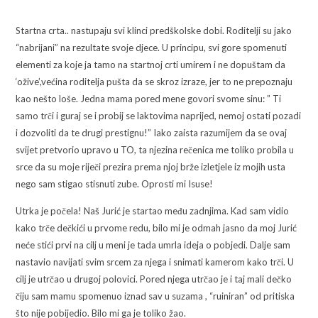
Startna crta.. nastupaju svi klinci predškolske dobi. Roditelji su jako
“nabrijani” na rezultate svoje djece. U principu, svi gore spomenuti
elementi za koje ja tamo na startnoj crti umirem i ne dopuštam da
‘ožive’,većina roditelja pušta da se skroz izraze, jer to ne prepoznaju
kao nešto loše. Jedna mama pored mene govori svome sinu: ” Ti
samo trči i guraj se i probij se laktovima naprijed, nemoj ostati pozadi
i dozvoliti da te drugi prestignu!” Iako zaista razumijem da se ovaj
svijet pretvorio upravo u TO, ta njezina rečenica me toliko probila u
srce da su moje riječi prezira prema njoj brže izletjele iz mojih usta
nego sam stigao stisnuti zube. Oprosti mi Isuse!
Utrka je počela! Naš Jurić je startao među zadnjima. Kad sam vidio
kako trče dečkići u prvome redu, bilo mi je odmah jasno da moj Jurić
neće stići prvi na cilj u meni je tada umrla ideja o pobjedi. Dalje sam
nastavio navijati svim srcem za njega i snimati kamerom kako trči. U
cilj je utrčao u drugoj polovici. Pored njega utrčao je i taj mali dečko
čiju sam mamu spomenuo iznad sav u suzama , “ruiniran” od pritiska
što nije pobijedio. Bilo mi ga je toliko žao.