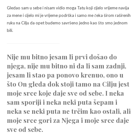
Gledao sam u sebe i nisam vidio moga Tatu koji cijelo vrijeme navija
za mene i cijelo mi je vrijeme podrška i samo me čeka širom raširenih
ruku na Cilju da opet budemo savršeno jedno kao što smo jednom
bili.
Nije mu bitno jesam li prvi došao do
njega, nije mu bitno ni da li sam zadnji,
jesam li stao pa ponovo krenuo, ono u
što On gleda dok stoji tamo na Cilju jest
moje srce koje daje sve od sebe. I neka
sam sporiji i neka neki puta šepam i
neka se neki puta ne trčim kao ostali, ali
moje srce gori za Njega i moje srce daje
sve od sebe.