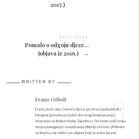
2017.)
NEXT POST
Pomalo o odgoju djece…
(objava iz 2016.)
→
WRITTEN BY
Frano Ožbolt
Frano, muž i otac četvero djece, po struci poduzetnik i
fotograf, posvetio je jedan dio svog života pisanju i
stvaranju na Bokun Neba. Zajedno s Terezom vodi svoju
misiju pomaganja i osnaživanja obitelji u Kristu. (Kliknite
na ikonicu da vidite sve objave koje je autor pisao)