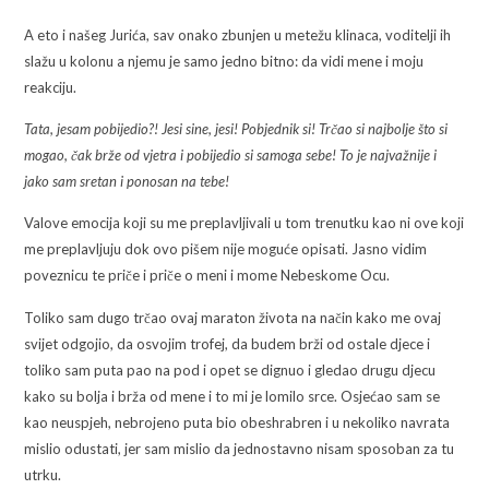
A eto i našeg Jurića, sav onako zbunjen u metežu klinaca, voditelji ih
slažu u kolonu a njemu je samo jedno bitno: da vidi mene i moju
reakciju.
Tata, jesam pobijedio?! Jesi sine, jesi! Pobjednik si! Trčao si najbolje što si
mogao, čak brže od vjetra i pobijedio si samoga sebe! To je najvažnije i
jako sam sretan i ponosan na tebe!
Valove emocija koji su me preplavljivali u tom trenutku kao ni ove koji
me preplavljuju dok ovo pišem nije moguće opisati. Jasno vidim
poveznicu te priče i priče o meni i mome Nebeskome Ocu.
Toliko sam dugo trčao ovaj maraton života na način kako me ovaj
svijet odgojio, da osvojim trofej, da budem brži od ostale djece i
toliko sam puta pao na pod i opet se dignuo i gledao drugu djecu
kako su bolja i brža od mene i to mi je lomilo srce. Osjećao sam se
kao neuspjeh, nebrojeno puta bio obeshrabren i u nekoliko navrata
mislio odustati, jer sam mislio da jednostavno nisam sposoban za tu
utrku.