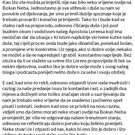
Kao što ste možda primjetili, nije nas bilo neko vrijeme ovdje na
Bokun Neba. Jednostavno je sve utihnulo i duše su nam se
povukle od djelovanja, jer smo primili dublje spoznaje koje je
trebalo provariti i konačno primijeniti. Tako to i bude kad se
stalno radi na preporodu, odnosno čišćanju duše i još pod
budnim okom i vodstvom našeg Apostola Lorensa koji ima
neobičan dar da obasja s Kristom najdublje skrivene kutke naše
duše, taj cijeli proces onda bude jako dinamičan, ponekad bolan,
a promjene vrlo konkretne. Uz njega, ako si dobre volje, nekako
ne možeš a da ne napreduješ i grabiš
konstantno naprijede. Bez
obzira da li se slažete sa svime što Lorens propovijeda ili tek sa
nekim djelovima, svatko tko je dobre volje može s ovog našeg
bloga i podcasta ponijeti nešto dobro za sebe i svoju obitelj.
E sad, kad smo to rekli, odnosno objasnili izvor naše mudrosti i
razlog za naše predanje Isusu te kontantan rast, u zadnjih dva
mjeseca doživjeli smo toliko značajan skok u sazrijevanju da
nam je trebalo neko vrijeme da se snađemo i počnemo opet
pisati i snimati. Jednom kad smo se privikli na novu razinu,
vidjeli smo da ćemo morati neke stvari ovdje na Bokun Neba
promjeniti, jer više ne odgovaraju našem trenutnom stanju,
odnosno ne reflektiraju dobro poruku koju želimo prenijeti.
Neke stvari će i otpasti od nas, kako bi ono što je dobro i što
vidimo da treba rasti dalje, raslo što bolje.