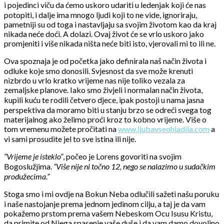
i pojedinci viču da ćemo uskoro udariti u ledenjak koji će nas
potopiti, i dalje ima mnogo ljudi koji to ne vide, ignoriraju,
pametniji su od toga i nastavljaju sa svojim životom kao da kraj
nikada neće doći. A dolazi. Ovaj život će se vrlo uskoro jako
promjeniti i više nikada ništa neće biti isto, vjerovali mi to ili ne.
Ova spoznaja je od početka jako definirala naš način života i
odluke koje smo donosili. Svjesnost da sve može krenuti
nizbrdo u vrlo kratko vrijeme nas nije toliko vezala za
zemaljske planove. Iako smo živjeli i normalan način života,
kupili kuću te rodili četvero djece, ipak postoji u nama jasna
perspektiva da moramo biti u stanju brzo se odreći svega tog
materijalnog ako želimo proći kroz to kobno vrijeme. Više o
tom vremenu možete pročitati na
www.ljubavseohladila.com
a
vi sami prosudite jel to sve istina ili nije.
“Vrijeme je isteklo”
, počeo je Lorens govoriti na svojim
Bogoslužjima.
“Više nije ni točno 12, nego se nalazimo u sudačkim
produžecima.”
Stoga smo i mi ovdje na Bokun Neba odlučili sažeti našu poruku
i naše nastojanje prema jednom jedinom cilju, a taj je da vam
pokažemo prstom prema vašem Nebeskom Ocu Isusu Kristu,
da primite od Njega spasenje vaše duše i da vam damo dovoljno