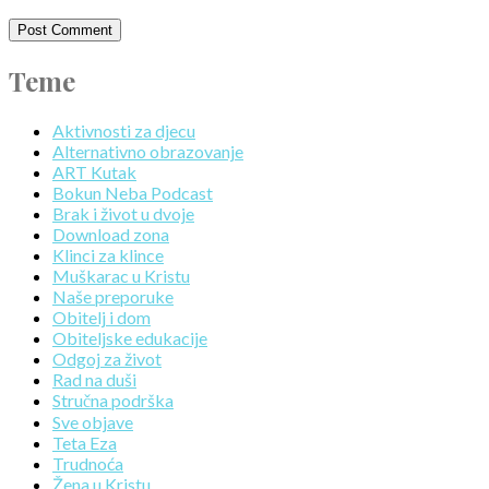
Teme
Aktivnosti za djecu
Alternativno obrazovanje
ART Kutak
Bokun Neba Podcast
Brak i život u dvoje
Download zona
Klinci za klince
Muškarac u Kristu
Naše preporuke
Obitelj i dom
Obiteljske edukacije
Odgoj za život
Rad na duši
Stručna podrška
Sve objave
Teta Eza
Trudnoća
Žena u Kristu