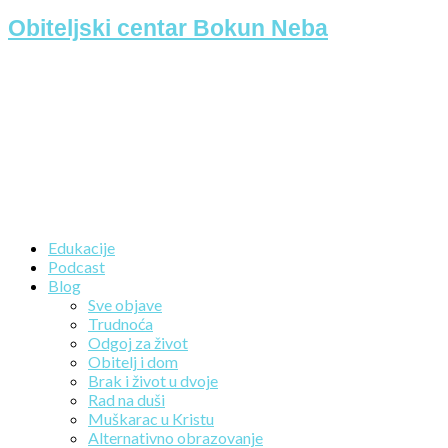
Obiteljski centar Bokun Neba
Edukacije
Podcast
Blog
Sve objave
Trudnoća
Odgoj za život
Obitelj i dom
Brak i život u dvoje
Rad na duši
Muškarac u Kristu
Alternativno obrazovanje