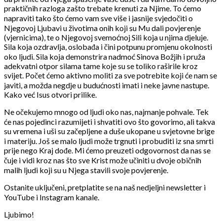
praktičnih razloga zašto trebate krenuti za Njime. To ćemo
napraviti tako što ćemo vam sve više i jasnije svjedočiti o
Njegovoj Ljubavi u životima onih koji su Mu dali povjerenje
(vjernicima), te o Njegovoj svemoćnoj Sili koja u njima djeluje.
Sila koja ozdravlja, oslobađa i čini potpunu promjenu okolnosti
oko ljudi. Sila koja demonstrira nadmoć Sinova Božjih i pruža
adekvatni otpor silama tame koje su se toliko raširile kroz
svijet. Počet ćemo aktivno moliti za sve potrebite koji će nam se
javiti, a možda negdje u budućnosti imati i neke javne nastupe.
Kako već Isus otvori prilike.
Ne očekujemo mnogo od ljudi oko nas, najmanje pohvale. Tek
će nas pojedinci razumijeti i shvatiti ovo što govorimo, ali takva
su vremena i uši su začepljene a duše ukopane u svjetovne brige
i materiju. Još se malo ljudi može trgnuti i probuditi iz sna smrti
prije nego Kraj dođe. Mi ćemo preuzeti odgovornost da nas se
čuje i vidi kroz nas što sve Krist može učiniti u dvoje običnih
malih ljudi koji su u Njega stavili svoje povjerenje.
Ostanite uključeni, pretplatite se na naš nedjeljni newsletter i
YouTube i Instagram kanale.
Ljubimo!