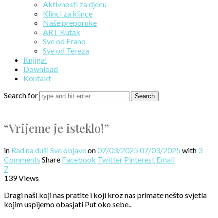
Aktivnosti za djecu
Klinci za klince
Naše preporuke
ART Kutak
Sve od Frano
Sve od Tereza
Knjiga!
Download
Kontakt
Search for
“Vrijeme je isteklo!”
in
Rad na duši
Sve objave
on
07/03/2025
07/03/2025
with
3
Comments
Share
Facebook
Twitter
Pinterest
Email
7
139 Views
Dragi naši koji nas pratite i koji kroz nas primate nešto svjetla
kojim uspijemo obasjati Put oko sebe..