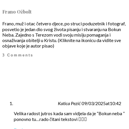
Frano Ožbolt
Frano, muž i otac četvero djece, po struci poduzetnik i fotograf,
posvetio je jedan dio svog života pisanju i stvaranju na Bokun
Neba. Zajedno s Terezom vodi svoju misiju pomaganja i
osnaživanja obitelji u Kristu. (Kliknite na ikonicu da vidite sve
objave koje je autor pisao)
3 Comments
Katica Pezić
09/03/2025at10:42
Velika radost jutros kada sam vidjela da je “Bokun neba ”
ponovno tu…rado čitani tekstovi ❤️‍🔥💗