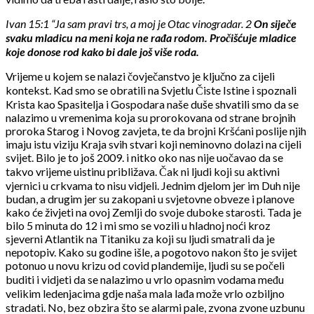
Ivan 15:1 “Ja sam pravi trs, a moj je Otac vinogradar. 2
On siječe
svaku mladicu na meni koja ne rađa rodom. Pročišćuje mladice
koje donose rod kako bi dale još više roda.
Vrijeme u kojem se nalazi čovječanstvo je ključno za cijeli
kontekst. Kad smo se obratili na Svjetlu Čiste Istine i spoznali
Krista kao Spasitelja i Gospodara naše duše shvatili smo da se
nalazimo u vremenima koja su prorokovana od strane brojnih
proroka Starog i Novog zavjeta, te da brojni Kršćani poslije njih
imaju istu viziju Kraja svih stvari koji neminovno dolazi na cijeli
svijet. Bilo je to još 2009. i nitko oko nas nije uočavao da se
takvo vrijeme uistinu približava. Čak ni ljudi koji su aktivni
vjernici u crkvama to nisu vidjeli. Jednim djelom jer im Duh nije
budan, a drugim jer su zakopani u svjetovne obveze i planove
kako će živjeti na ovoj Zemlji do svoje duboke starosti. Tada je
bilo 5 minuta do 12 i mi smo se vozili u hladnoj noći kroz
sjeverni Atlantik na Titaniku za koji su ljudi smatrali da je
nepotopiv. Kako su godine išle, a pogotovo nakon što je svijet
potonuo u novu krizu od covid plandemije, ljudi su se počeli
buditi i vidjeti da se nalazimo u vrlo opasnim vodama među
velikim ledenjacima gdje naša mala lađa može vrlo ozbiljno
stradati. No, bez obzira što se alarmi pale, zvona zvone uzbunu