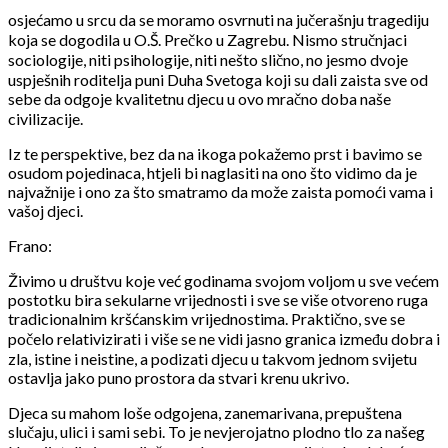
osjećamo u srcu da se moramo osvrnuti na jučerašnju tragediju
koja se dogodila u O.Š. Prečko u Zagrebu. Nismo stručnjaci
sociologije, niti psihologije, niti nešto slično, no jesmo dvoje
uspješnih roditelja puni Duha Svetoga koji su dali zaista sve od
sebe da odgoje kvalitetnu djecu u ovo mračno doba naše
civilizacije.
Iz te perspektive, bez da na ikoga pokažemo prst i bavimo se
osudom pojedinaca, htjeli bi naglasiti na ono što vidimo da je
najvažnije i ono za što smatramo da može zaista pomoći vama i
vašoj djeci.
Frano:
Živimo u društvu koje već godinama svojom voljom u sve većem
postotku bira sekularne vrijednosti i sve se više otvoreno ruga
tradicionalnim kršćanskim vrijednostima. Praktično, sve se
počelo relativizirati i više se ne vidi jasno granica između dobra i
zla, istine i neistine, a podizati djecu u takvom jednom svijetu
ostavlja jako puno prostora da stvari krenu ukrivo.
Djeca su mahom loše odgojena, zanemarivana, prepuštena
slučaju, ulici i sami sebi. To je nevjerojatno plodno tlo za našeg