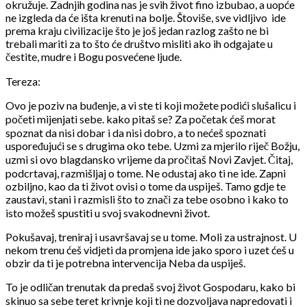
okružuje. Zadnjih godina nas je svih život fino izbubao, a uopće
ne izgleda da će išta krenuti na bolje. Štoviše, sve vidljivo ide
prema kraju civilizacije što je još jedan razlog zašto ne bi
trebali mariti za to što će društvo misliti ako ih odgajate u
čestite, mudre i Bogu posvećene ljude.
Tereza:
Ovo je poziv na buđenje, a vi ste ti koji možete podići slušalicu i
početi mijenjati sebe. kako pitaš se? Za početak ćeš morat
spoznat da nisi dobar i da nisi dobro, a to nećeš spoznati
uspoređujući se s drugima oko tebe. Uzmi za mjerilo riječ Božju,
uzmi si ovo blagdansko vrijeme da pročitaš Novi Zavjet. Čitaj,
podcrtavaj, razmišljaj o tome. Ne odustaj ako ti ne ide. Zapni
ozbiljno, kao da ti život ovisi o tome da uspiješ. Tamo gdje te
zaustavi, stani i razmisli što to znači za tebe osobno i kako to
isto možeš spustiti u svoj svakodnevni život.
Pokušavaj, treniraj i usavršavaj se u tome. Moli za ustrajnost. U
nekom trenu ćeš vidjeti da promjena ide jako sporo i uzet ćeš u
obzir da ti je potrebna intervencija Neba da uspiješ.
To je odličan trenutak da predaš svoj život Gospodaru, kako bi
skinuo sa sebe teret krivnje koji ti ne dozvoljava napredovati i