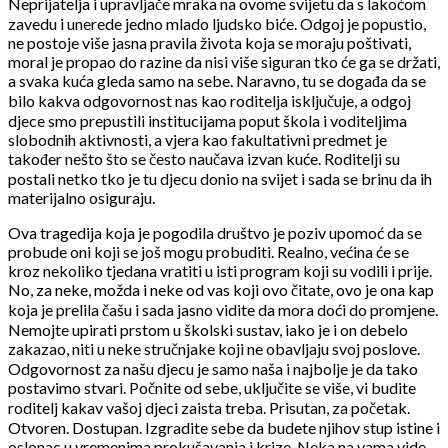
Neprijatelja i upravljače mraka na ovome svijetu da s lakoćom
zavedu i unerede jedno mlado ljudsko biće. Odgoj je popustio,
ne postoje više jasna pravila života koja se moraju poštivati,
moral je propao do razine da nisi više siguran tko će ga se držati,
a svaka kuća gleda samo na sebe. Naravno, tu se događa da se
bilo kakva odgovornost nas kao roditelja isključuje, a odgoj
djece smo prepustili institucijama poput škola i voditeljima
slobodnih aktivnosti, a vjera kao fakultativni predmet je
također nešto što se često naučava izvan kuće. Roditelji su
postali netko tko je tu djecu donio na svijet i sada se brinu da ih
materijalno osiguraju.
Ova tragedija koja je pogodila društvo je poziv upomoć da se
probude oni koji se još mogu probuditi. Realno, većina će se
kroz nekoliko tjedana vratiti u isti program koji su vodili i prije.
No, za neke, možda i neke od vas koji ovo čitate, ovo je ona kap
koja je prelila čašu i sada jasno vidite da mora doći do promjene.
Nemojte upirati prstom u školski sustav, iako je i on debelo
zakazao, niti u neke stručnjake koji ne obavljaju svoj poslove.
Odgovornost za našu djecu je samo naša i najbolje je da tako
postavimo stvari. Počnite od sebe, uključite se više, vi budite
roditelj kakav vašoj djeci zaista treba. Prisutan, za početak.
Otvoren. Dostupan. Izgradite sebe da budete njihov stup istine i
oslonac u vremenima prokušavanja i krize. Neka na vama vide