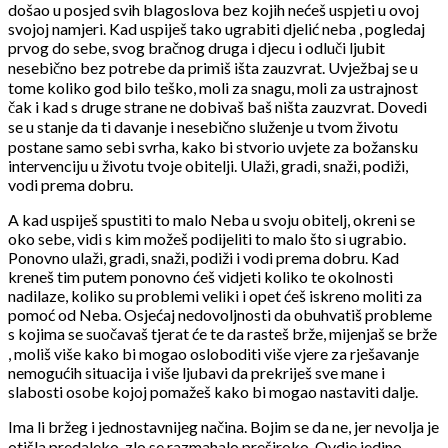
došao u posjed svih blagoslova bez kojih nećeš uspjeti u ovoj
svojoj namjeri. Kad uspiješ tako ugrabiti djelić neba , pogledaj
prvog do sebe, svog bračnog druga i djecu i odluči ljubit
nesebično bez potrebe da primiš išta zauzvrat. Uvježbaj se u
tome koliko god bilo teško, moli za snagu, moli za ustrajnost
čak i kad s druge strane ne dobivaš baš ništa zauzvrat. Dovedi
se u stanje da ti davanje i nesebično služenje u tvom životu
postane samo sebi svrha, kako bi stvorio uvjete za božansku
intervenciju u životu tvoje obitelji. Ulaži, gradi, snaži, podiži,
vodi prema dobru.
A kad uspiješ spustiti to malo Neba u svoju obitelj, okreni se
oko sebe, vidi s kim možeš podijeliti to malo što si ugrabio.
Ponovno ulaži, gradi, snaži, podiži i vodi prema dobru. Kad
kreneš tim putem ponovno ćeš vidjeti koliko te okolnosti
nadilaze, koliko su problemi veliki i opet ćeš iskreno moliti za
pomoć od Neba. Osjećaj nedovoljnosti da obuhvatiš probleme
s kojima se suočavaš tjerat će te da rasteš brže, mijenjaš se brže
, moliš više kako bi mogao osloboditi više vjere za rješavanje
nemogućih situacija i više ljubavi da prekriješ sve mane i
slabosti osobe kojoj pomažeš kako bi mogao nastaviti dalje.
Ima li bržeg i jednostavnijeg načina. Bojim se da ne, jer nevolja je
otišla predaleko, zlo se razmahalo preširoko. Ovdje jedino