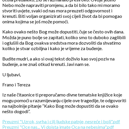
Nebo može napraviti promjenu, a da bi bilo tako mi moramo
stvoriti uvjete, svaki od nas mora preuzeti odgovornost i
krenuti. Biti voljan organizirati svoj cijeli život da bi pomogao
onima kojima se još može pomoći.
Kako ovako nešto Bog može dopustiti, čuje se često ovih dana.
Možda je puno bolje se zapitati, koliko smo to duboko zaglibili
i oglušili da Bog ovakva sredstva mora dozvoliti da shvatimo
koliko je stvar ozbiljna i kako je vrijeme za buđenje.
Budite mudri, a ako si ovaj tekst doživio kao svoj poziv na
buđenje, a ne znaš otkud krenuti. Javi nam se.
U ljubavi,
Frano i Tereza
Iz naše čitaonice ti preporučamo divne tematske knjižice koje
mogu pomoći u razumijevanju cijele ove tragedije, te odgovoriti
na najbolnije pitanje “Kako Bog može dopustiti da se ovako
nešto dogodi”.
Preuzmi "Uzrok, svrha i cilj ljudske patnje, nesreće i boli".pdf
Preuzmi "Oce nas... Vi doista imate Oca na nebesima".pdf