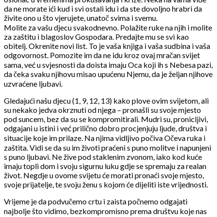
da ne morate ići kud i svi ostali idu i da ste dovoljno hrabri da
živite ono u što vjerujete, unatoč svima i svemu.
Molite za vašu djecu svakodnevno. Polažite ruke na njih i molite
za zaštitu i blagoslov Gospodara. Predajte mu se svi kao
obitelj. Okrenite novi list. To je vaša knjiga i vaša sudbina i vaša
odgovornost. Pomozite im da ne idu kroz ovaj mračan svijet
sama, već u svjesnosti da doista imaju Oca koji ih s Nebesa pazi,
da čeka svaku njihovu misao upućenu Njemu, da je željan njihove
uzvraćene ljubavi.
Gledajući našu djecu (1, 9, 12, 13) kako plove ovim svijetom, ali
su nekako jedva okrznuti od njega – pronašli su svoje mjesto
pod suncem, bez da su se kompromitirali. Mudri su, pronicljivi,
odgajani u istini i već prilično dobro procjenjuju ljude, društva i
situacije koje im prilaze. Na njima vidljivo počiva Očeva ruka i
zaštita. Vidi se da su im životi praćeni s puno molitve i napunjeni
s puno ljubavi. Ne žive pod staklenim zvonom, iako kod kuće
imaju topli dom i svoju sigurnu luku gdje se spremaju za realan
život. Negdje u ovome svijetu će morati pronaći svoje mjesto,
svoje prijatelje, te svoju ženu s kojom će dijeliti iste vrijednosti.
Vrijeme je da podvučemo crtu i zaista počnemo odgajati
najbolje što vidimo, bezkompromisno prema društvu koje nas