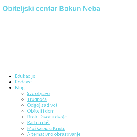
Obiteljski centar Bokun Neba
Edukacije
Podcast
Blog
Sve objave
Trudnoća
Odgoj za život
Obitelj i dom
Brak i život u dvoje
Rad na duši
Muškarac u Kristu
Alternativno obrazovanje