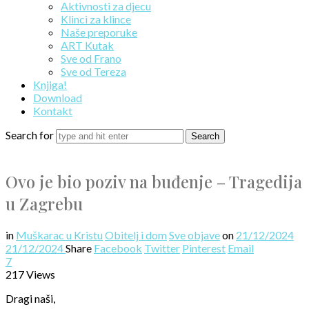
Aktivnosti za djecu
Klinci za klince
Naše preporuke
ART Kutak
Sve od Frano
Sve od Tereza
Knjiga!
Download
Kontakt
Search for
Ovo je bio poziv na buđenje – Tragedija
u Zagrebu
in
Muškarac u Kristu
Obitelj i dom
Sve objave
on
21/12/2024
21/12/2024
Share
Facebook
Twitter
Pinterest
Email
7
217 Views
Dragi naši,