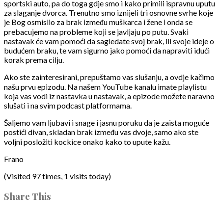
sportski auto, pa do toga gdje smo i kako primili ispravnu uputu
za slaganje dvorca. Trenutno smo iznijeli tri osnovne svrhe koje
je Bog osmislio za brak između muškarca i žene i onda se
prebacujemo na probleme koji se javljaju po putu. Svaki
nastavak će vam pomoći da sagledate svoj brak, ili svoje ideje o
budućem braku, te vam sigurno jako pomoći da napraviti idući
korak prema cilju.
Ako ste zainteresirani, prepuštamo vas slušanju, a ovdje kačimo
našu prvu epizodu. Na našem YouTube kanalu imate playlistu
koja vas vodi iz nastavka u nastavak, a epizode možete naravno
slušati i na svim podcast platformama.
Šaljemo vam ljubavi i snage i jasnu poruku da je zaista moguće
postići divan, skladan brak između vas dvoje, samo ako ste
voljni posložiti kockice onako kako to upute kažu.
Frano
(Visited 97 times, 1 visits today)
Share This