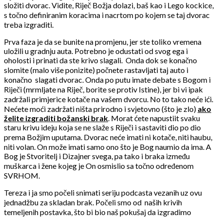
složiti dvorac. Vidite, Riječ Božja dolazi, baš kao i Lego kockice,
s točno definiranim koracima i nacrtom po kojem se taj dvorac
treba izgraditi.
Prva faza je da se bunite na promjenu, jer ste toliko vremena
uložili u gradnju auta. Potrebno je odustati od svog ega i
oholosti i prinati da ste krivo slagali. Onda dok se konačno
slomite (malo više ponizite) počnete rastavljati taj auto i
konačno slagati dvorac. Onda po putu imate debate s Bogom i
Riječi (mrmljate na Riječ, borite se protiv Istine), jer bi vi ipak
zadržali primjerice kotače na vašem dvorcu. No to tako neće ići.
Nećete moći zadržati ništa prirodno i svjetovno (što je zlo)
ako
želite izgraditi božanski brak
. Morat ćete napustiit svaku
staru krivu ideju koja se ne slaže s Riječi i sastaviti dio po dio
prema Božjim uputama. Dvorac neće imati ni kotače, niti haubu,
niti volan. On može imati samo ono što je Bog naumio da ima. A
Bog je Stvoritelj i Dizajner svega, pa tako i braka između
muškarca i žene kojeg je On osmislio sa točno određenom
SVRHOM.
Tereza i ja smo počeli snimati seriju podcasta vezanih uz ovu
jednadžbu za skladan brak. Počeli smo od
naših krivih
temeljenih postavka, što bi bio naš pokušaj da izgradimo