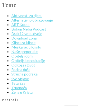
Teme
Aktivnosti za djecu
Alternativno obrazovanje
ART Kutak
Bokun Neba Podcast
Brak i život u dvoje
Download zona
Klinci za klince
Muškarac u Kristu
Naše preporuke
Obitelj i dom
Obiteljske edukacije
Odgoj za život
Rad na duši
Stručna podrška
Sve objave
Teta Eza
Trudnoća
Žena u Kristu
Pretraži