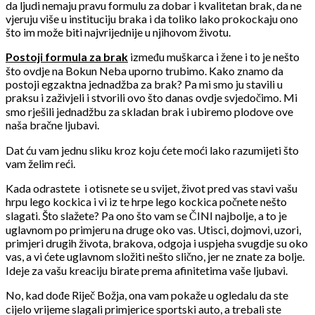
da ljudi nemaju pravu formulu za dobar i kvalitetan brak, da ne
vjeruju više u instituciju braka i da toliko lako prokockaju ono
što im može biti najvrijednije u njihovom životu.
Postoji formula za brak
između muškarca i žene i to je nešto
što ovdje na Bokun Neba uporno trubimo. Kako znamo da
postoji egzaktna jednadžba za brak? Pa mi smo ju stavili u
praksu i zaživjeli i stvorili ovo što danas ovdje svjedočimo. Mi
smo rješili jednadžbu za skladan brak i ubiremo plodove ove
naša bračne ljubavi.
Dat ću vam jednu sliku kroz koju ćete moći lako razumijeti što
vam želim reći.
Kada odrastete
i otisnete se u svijet, život pred vas stavi vašu
hrpu lego kockica i vi iz te hrpe lego kockica počnete nešto
slagati. Što slažete? Pa ono što vam se ČINI najbolje, a to je
uglavnom po primjeru na druge oko vas. Utisci, dojmovi, uzori,
primjeri drugih života, brakova, odgoja i uspjeha svugdje su oko
vas, a vi ćete uglavnom složiti nešto slično, jer ne znate za bolje.
Ideje za vašu kreaciju birate prema afinitetima vaše ljubavi.
No, kad dođe Riječ Božja, ona vam pokaže u ogledalu da ste
cijelo vrijeme slagali primjerice sportski auto, a trebali ste