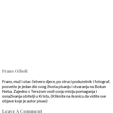
Frano Ožbolt
Frano, muž i otac četvero djece, po struci poduzetnik i fotograf,
posvetio je jedan dio svog života pisanju i stvaranju na Bokun
Neba. Zajedno s Terezom vodi svoju misiju pomaganja i
osnaživanja obitelji u Kristu. (Kliknite na ikonicu da vidite sve
objave koje je autor pisao)
Leave A Comment