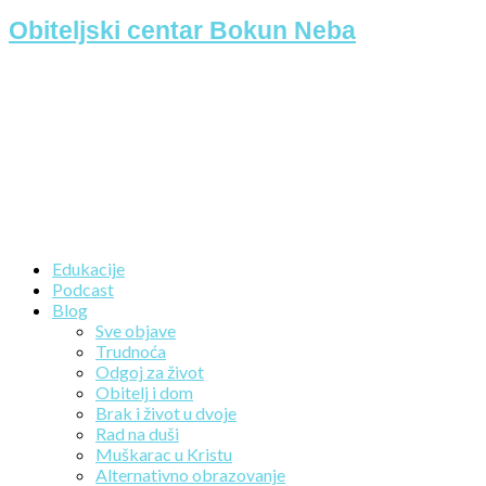
Obiteljski centar Bokun Neba
Edukacije
Podcast
Blog
Sve objave
Trudnoća
Odgoj za život
Obitelj i dom
Brak i život u dvoje
Rad na duši
Muškarac u Kristu
Alternativno obrazovanje