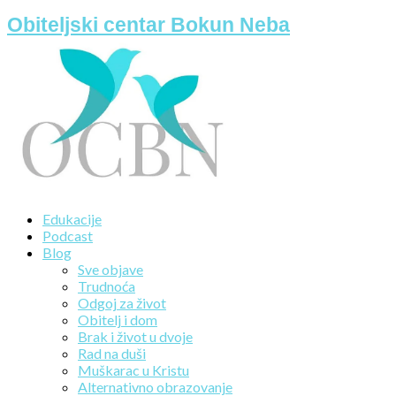
Obiteljski centar Bokun Neba
Edukacije
Podcast
Blog
Sve objave
Trudnoća
Odgoj za život
Obitelj i dom
Brak i život u dvoje
Rad na duši
Muškarac u Kristu
Alternativno obrazovanje